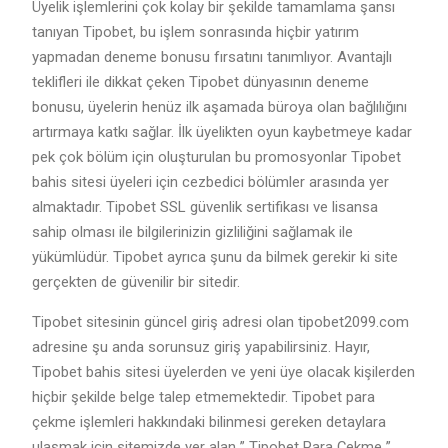
Üyelik işlemlerini çok kolay bir şekilde tamamlama şansı
tanıyan Tipobet, bu işlem sonrasında hiçbir yatırım
yapmadan deneme bonusu fırsatını tanımlıyor. Avantajlı
teklifleri ile dikkat çeken Tipobet dünyasının deneme
bonusu, üyelerin henüz ilk aşamada büroya olan bağlılığını
artırmaya katkı sağlar. İlk üyelikten oyun kaybetmeye kadar
pek çok bölüm için oluşturulan bu promosyonlar Tipobet
bahis sitesi üyeleri için cezbedici bölümler arasında yer
almaktadır. Tipobet SSL güvenlik sertifikası ve lisansa
sahip olması ile bilgilerinizin gizliliğini sağlamak ile
yükümlüdür. Tipobet ayrıca şunu da bilmek gerekir ki site
gerçekten de güvenilir bir sitedir.
Tipobet sitesinin güncel giriş adresi olan tipobet2099.com
adresine şu anda sorunsuz giriş yapabilirsiniz. Hayır,
Tipobet bahis sitesi üyelerden ve yeni üye olacak kişilerden
hiçbir şekilde belge talep etmemektedir. Tipobet para
çekme işlemleri hakkındaki bilinmesi gereken detaylara
ulaşmak için sitemizde yer alan ” Tipobet Para Çekme ”