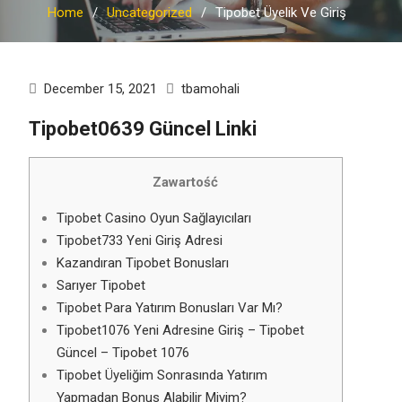
Home
Uncategorized
Tipobet Üyelik Ve Giriş
December 15, 2021
tbamohali
Tipobet0639 Güncel Linki
Zawartość
Tipobet Casino Oyun Sağlayıcıları
Tipobet733 Yeni Giriş Adresi
Kazandıran Tipobet Bonusları
Sarıyer Tipobet
Tipobet Para Yatırım Bonusları Var Mı?
Tipobet1076 Yeni Adresine Giriş – Tipobet
Güncel – Tipobet 1076
Tipobet Üyeliğim Sonrasında Yatırım
Yapmadan Bonus Alabilir Miyim?