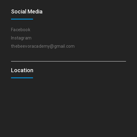
Social Media
Facebook
Instagram
thebeevoracademy@gmail.com
Location