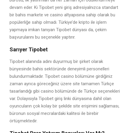
bürosu, ilk yatırımları da her zaman için ödüllendirmeye
devam eder. Ki Tipobet yeni giriş adresiyalnızca standart
bir bahis markete ve casino altyapısına sahip olarak bu
popülerliğe sahip olmadı. Türkiye’de kripto ile işlem
yapmaya imkan tanıyan Tipobet dünyası da, çekim
başvurularını bu seçenekle yaptırır.
Sarıyer Tipobet
Tipobet alanında adını duyurmuş bir şirket olarak
bünyesinde bahis sektöründe deneyimli personelleri
bulundurmaktadır. Tipobet casino bölümüne girdiğiniz
zaman ayrıca göreceğiniz üzere site tamamen Türkçe
tasarlandığı gibi casino bölümünde de Türkçe seçenekleri
var. Dolayısıyla Tipobet giriş linki dünyasına dahil olan
oyuncuların çok kolay bir şekilde site erişimini sağlaması,
büronun sosyal mecralardaki kalitesi ile birebir
örtüşmektedir.