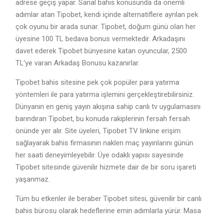
adrese geçiş yapar. Sanal bahis konusunda da önemli
adımlar atan Tipobet, kendi içinde alternatiflere ayrılan pek
çok oyunu bir arada sunar. Tipobet, doğum günü olan her
üyesine 100 TL bedava bonus vermektedir. Arkadaşını
davet ederek Tipobet bünyesine katan oyuncular, 2500
TL’ye varan Arkadaş Bonusu kazanırlar.
Tipobet bahis sitesine pek çok popüler para yatırma
yöntemleri ile para yatırma işlemini gerçekleştirebilirsiniz.
Dünyanın en geniş yayın akışına sahip canlı tv uygulamasını
barındıran Tipobet, bu konuda rakiplerinin fersah fersah
önünde yer alır. Site üyeleri, Tipobet TV linkine erişim
sağlayarak bahis firmasının naklen maç yayınlarını günün
her saati deneyimleyebilir. Üye odaklı yapısı sayesinde
Tipobet sitesinde güvenilir hizmete dair de bir soru işareti
yaşanmaz.
Tüm bu etkenler ile beraber Tipobet sitesi, güvenilir bir canlı
bahis bürosu olarak hedeflerine emin adımlarla yürür. Masa