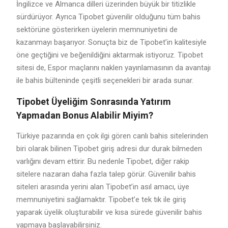
İngilizce ve Almanca dilleri üzerinden büyük bir titizlikle
sürdürüyor. Ayrıca Tipobet güvenilir olduğunu tüm bahis
sektörüne gösterirken üyelerin memnuniyetini de
kazanmayı başarıyor. Sonuçta biz de Tipobet’in kalitesiyle
öne geçtiğini ve beğenildiğini aktarmak istiyoruz. Tipobet
sitesi de, Espor maçlarını naklen yayınlamasının da avantajı
ile bahis bülteninde çeşitli seçenekleri bir arada sunar.
Tipobet Üyeliğim Sonrasında Yatırım
Yapmadan Bonus Alabilir Miyim?
Türkiye pazarında en çok ilgi gören canlı bahis sitelerinden
biri olarak bilinen Tipobet giriş adresi dur durak bilmeden
varlığını devam ettirir. Bu nedenle Tipobet, diğer rakip
sitelere nazaran daha fazla talep görür. Güvenilir bahis
siteleri arasında yerini alan Tipobet’in asıl amacı, üye
memnuniyetini sağlamaktır. Tipobet’e tek tık ile giriş
yaparak üyelik oluşturabilir ve kısa sürede güvenilir bahis
yapmaya başlayabilirsiniz.