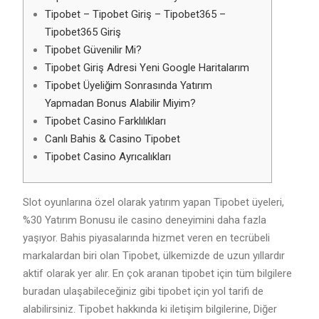
Tipobet – Tipobet Giriş – Tipobet365 –
Tipobet365 Giriş
Tipobet Güvenilir Mi?
Tipobet Giriş Adresi Yeni Google Haritalarım
Tipobet Üyeliğim Sonrasında Yatırım
Yapmadan Bonus Alabilir Miyim?
Tipobet Casino Farklılıkları
Canlı Bahis & Casino Tipobet
Tipobet Casino Ayrıcalıkları
Slot oyunlarına özel olarak yatırım yapan Tipobet üyeleri,
%30 Yatırım Bonusu ile casino deneyimini daha fazla
yaşıyor. Bahis piyasalarında hizmet veren en tecrübeli
markalardan biri olan Tipobet, ülkemizde de uzun yıllardır
aktif olarak yer alır. En çok aranan tipobet için tüm bilgilere
buradan ulaşabileceğiniz gibi tipobet için yol tarifi de
alabilirsiniz. Tipobet hakkında ki iletişim bilgilerine, Diğer