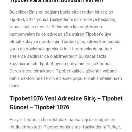
Tipobet Para Yatırım Bonusları Var Mı?
Bulabileceğiniz en sağlam bahis sitelerinden birisi olan
Tipobet, 2014 yılında faaliyetlerini sürdürmeye başlamış,
lisanslı bahis sitesidir. Birbirinden kazançlı bonus
kampanyaları ile de adından söz ettiren Tipobet’e üye
olmak kolay ve ücretsizdir. Tipobet giriş adresi konusunda
şunu da söylemek gerekir ki belirli zamanlarda bu tarz
sitelerde saldırılar da olabilmektedir. Bu kadar fazla
kazandıran site tipobet ayrıca dünyanın en çok bonus
Ceren sitesi olmaktadır. Tipobet kaliteli, güvenilir, yabancı
bahis sektöründe tercih edilecek popüler bahis sitelerinden
biridir.
Tipobet1076 Yeni Adresine Giriş – Tipobet
Güncel – Tipobet 1076
Haliyle Tipobet’in bu noktadaki hassaslığı da müşterileri
mutlu etmektedir. Tipobet bahis sitesi faaliyetlerini Türkçe,