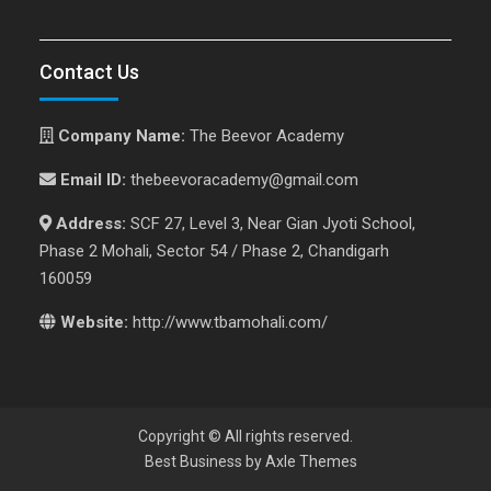
Contact Us
Company Name:
The Beevor Academy
Email ID:
thebeevoracademy@gmail.com
Address:
SCF 27, Level 3, Near Gian Jyoti School,
Phase 2 Mohali, Sector 54 / Phase 2, Chandigarh
160059
Website:
http://www.tbamohali.com/
Copyright © All rights reserved.
Best Business by
Axle Themes