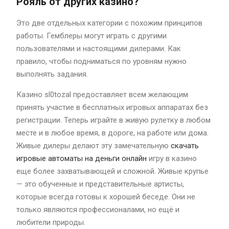
Рояль от других казино?
Это две отдельных категории с похожим принципов
работы. Гемблеры могут играть с другими
пользователями и настоящими дилерами. Как
правило, чтобы подниматься по уровням нужно
выполнять задания.
Казино sl0tozal предоставляет всем желающим
принять участие в бесплатных игровых аппаратах без
регистрации. Теперь играйте в живую рулетку в любом
месте и в любое время, в дороге, на работе или дома.
Живые дилеры делают эту замечательную
скачать
игровые автоматы на деньги онлайн
игру в казино
еще более захватывающей и сложной. Живые крупье
— это обученные и представительные артисты,
которые всегда готовы к хорошей беседе. Они не
только являются профессионалами, но ещё и
любители природы.