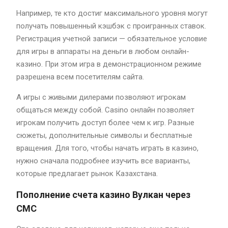
Например, те кто достиг максимального уровня могут
получать повышенный кэшбэк с проигранных ставок.
Регистрация учетной записи — обязательное условие
для игры в аппараты на деньги в любом онлайн-
казино. При этом игра в демонстрационном режиме
разрешена всем посетителям сайта.
А игры с живыми дилерами позволяют игрокам
общаться между собой. Casino онлайн позволяет
игрокам получить доступ более чем к игр. Разные
сюжеты, дополнительные символы и бесплатные
вращения. Для того, чтобы начать играть в казино,
нужно сначала подробнее изучить все варианты,
которые предлагает рынок Казахстана.
Пополнение счета казино Вулкан через
СМС