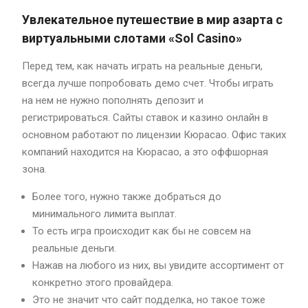
Увлекательное путешествие в мир азарта с
виртуальными слотами «Sol Casino»
Перед тем, как начать играть на реальные деньги,
всегда лучше попробовать демо счет. Чтобы играть
на нем не нужно пополнять депозит и
регистрироваться. Сайты ставок и казино онлайн в
основном работают по лицензии Кюрасао. Офис таких
компаний находится на Кюрасао, а это оффшорная
зона.
Более того, нужно также добраться до
минимального лимита выплат.
То есть игра происходит как бы не совсем на
реальные деньги.
Нажав на любого из них, вы увидите ассортимент от
конкретно этого провайдера.
Это не значит что сайт подделка, но такое тоже