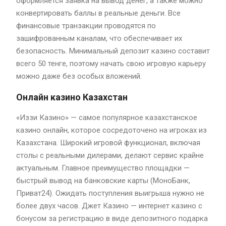
оформляется заявка на вывод денег, а также можно
конвертировать баллы в реальные деньги. Все
финансовые транзакции проводятся по
зашифрованным каналам, что обеспечивает их
безопасность. Минимальный депозит казино составит
всего 50 тенге, поэтому начать свою игровую карьеру
можно даже без особых вложений.
Онлайн казино Казахстан
«Иззи Казино» — самое популярное казахстанское
казино онлайн, которое сосредоточено на игроках из
Казахстана. Широкий игровой функционал, включая
столы с реальными дилерами, делают сервис крайне
актуальным. Главное преимущество площадки —
быстрый вывод на банковские карты (МоноБанк,
Приват24). Ожидать поступления выигрыша нужно не
более двух часов. Джет Казино — интернет казино с
бонусом за регистрацию в виде депозитного подарка