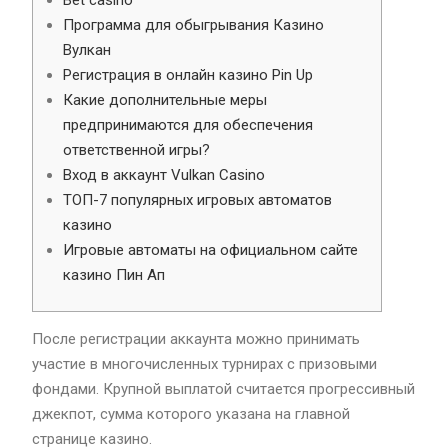
Bet casino
Программа для обыгрывания Казино
Вулкан
Регистрация в онлайн казино Pin Up
Какие дополнительные меры
предпринимаются для обеспечения
ответственной игры?
Вход в аккаунт Vulkan Casino
ТОП-7 популярных игровых автоматов
казино
Игровые автоматы на официальном сайте
казино Пин Ап
После регистрации аккаунта можно принимать
участие в многочисленных турнирах с призовыми
фондами. Крупной выплатой считается прогрессивный
джекпот, сумма которого указана на главной
странице казино.