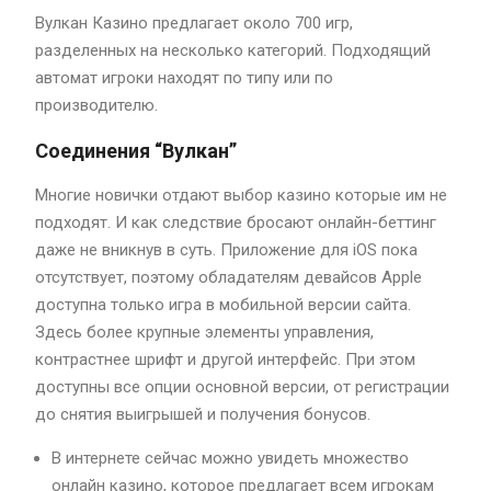
Вулкан Казино предлагает около 700 игр,
разделенных на несколько категорий. Подходящий
автомат игроки находят по типу или по
производителю.
Соединения “Вулкан”
Многие новички отдают выбор казино которые им не
подходят. И как следствие бросают онлайн-беттинг
даже не вникнув в суть. Приложение для iOS пока
отсутствует, поэтому обладателям девайсов Apple
доступна только игра в мобильной версии сайта.
Здесь более крупные элементы управления,
контрастнее шрифт и другой интерфейс. При этом
доступны все опции основной версии, от регистрации
до снятия выигрышей и получения бонусов.
В интернете сейчас можно увидеть множество
онлайн казино, которое предлагает всем игрокам