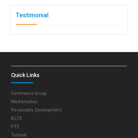
Testimonial
Quick Links
Commerce Group
Mathematics
Personality Development
IELTS
PTE
Tutorial