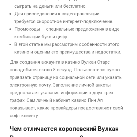
сыграть на деньги или бесплатно.
Для присоединения к видеотрансляции
требуется скоростное интернет-подключение.
Промокоды — специальные предложения в виде
комбинации букв и цифр.
В этой статье мы рассмотрим особенности этого
казино и оценим его преимущества и недостатки.
Для создания аккаунта в казино Вулкан Старс
понадобится около 8 секунд. Пользователю нужно
привязать страницу из социальной сети или указать
электронную почту. Заполнение личной анкеты
предполагает указание информации в двух-трёх
графах. Сам личный кабинет казино Пин Ап
показывает, какие провайдеры предоставляют свой
софт клиенту.
Чем отличается королевский Вулкан