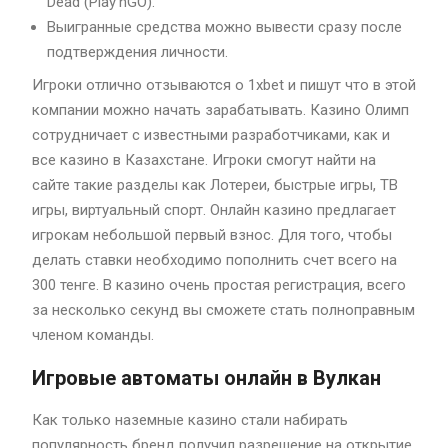
Dead (Play’nGO).
Выигранные средства можно вывести сразу после
подтверждения личности.
Игроки отлично отзываются о 1xbet и пишут что в этой
компании можно начать зарабатывать. Казино Олимп
сотрудничает с известными разработчиками, как и
все казино в Казахстане. Игроки смогут найти на
сайте такие разделы как Лотереи, быстрые игры, ТВ
игры, виртуальный спорт. Онлайн казино предлагает
игрокам небольшой первый взнос. Для того, чтобы
делать ставки необходимо пополнить счет всего на
300 тенге. В казино очень простая регистрация, всего
за несколько секунд вы сможете стать полноправным
членом команды.
Игровые автоматы онлайн в Вулкан
Как только наземные казино стали набирать
популярность бренд получил разрешение на открытие