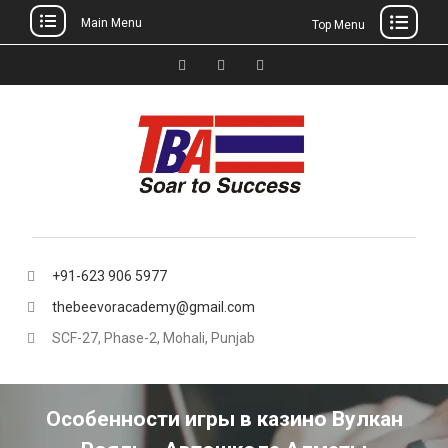
Main Menu
Top Menu
Skip
to
Facebook
Instagram
thebeevoracademy@gmail.
content
+91-623 906 5977
thebeevoracademy@gmail.com
SCF-27, Phase-2, Mohali, Punjab
Особенности игры в казино Вулкан