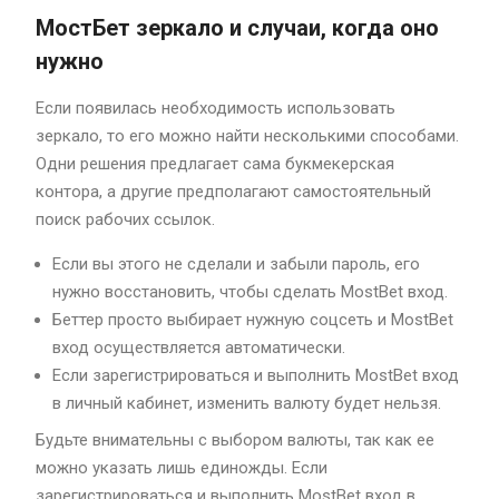
МостБет зеркало и случаи, когда оно
нужно
Если появилась необходимость использовать
зеркало, то его можно найти несколькими способами.
Одни решения предлагает сама букмекерская
контора, а другие предполагают самостоятельный
поиск рабочих ссылок.
Если вы этого не сделали и забыли пароль, его
нужно восстановить, чтобы сделать MostBet вход.
Беттер просто выбирает нужную соцсеть и MostBet
вход осуществляется автоматически.
Если зарегистрироваться и выполнить MostBet вход
в личный кабинет, изменить валюту будет нельзя.
Будьте внимательны с выбором валюты, так как ее
можно указать лишь единожды. Если
зарегистрироваться и выполнить MostBet вход в