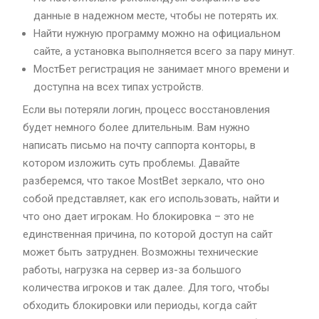
данные в надежном месте, чтобы не потерять их.
Найти нужную программу можно на официальном
сайте, а установка выполняется всего за пару минут.
МостБет регистрация не занимает много времени и
доступна на всех типах устройств.
Если вы потеряли логин, процесс восстановления
будет немного более длительным. Вам нужно
написать письмо на почту саппорта конторы, в
котором изложить суть проблемы. Давайте
разберемся, что такое MostBet зеркало, что оно
собой представляет, как его использовать, найти и
что оно дает игрокам. Но блокировка – это не
единственная причина, по которой доступ на сайт
может быть затруднен. Возможны технические
работы, нагрузка на сервер из-за большого
количества игроков и так далее. Для того, чтобы
обходить блокировки или периоды, когда сайт