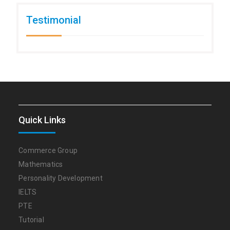
Testimonial
Quick Links
Commerce Group
Mathematics
Personality Development
IELTS
PTE
Tutorial