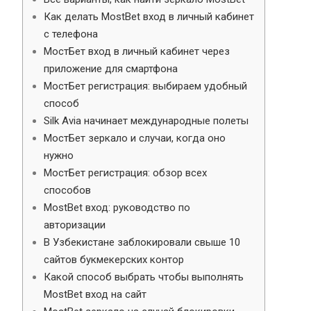
Как делать MostBet вход в личный кабинет
с телефона
МостБет вход в личный кабинет через
приложение для смартфона
МостБет регистрация: выбираем удобный
способ
Silk Avia начинает международные полеты
МостБет зеркало и случаи, когда оно
нужно
МостБет регистрация: обзор всех
способов
MostBet вход: руководство по
авторизации
В Узбекистане заблокировали свыше 10
сайтов букмекерских контор
Какой способ выбрать чтобы выполнять
MostBet вход на сайт