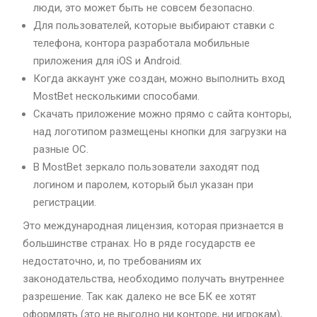
люди, это может быть не совсем безопасно.
Для пользователей, которые выбирают ставки с
телефона, контора разработала мобильные
приложения для iOS и Android.
Когда аккаунт уже создан, можно выполнить вход
MostBet несколькими способами.
Скачать приложение можно прямо с сайта конторы,
над логотипом размещены кнопки для загрузки на
разные ОС.
В MostBet зеркало пользователи заходят под
логином и паролем, который был указан при
регистрации.
Это международная лицензия, которая признается в
большинстве странах. Но в ряде государств ее
недостаточно, и, по требованиям их
законодательства, необходимо получать внутреннее
разрешение. Так как далеко не все БК ее хотят
оформлять (это не выгодно ни конторе, ни игрокам),