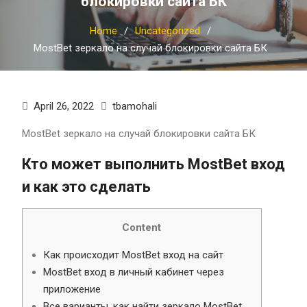
блокировки сайта БК
Home
Uncategorized
MostBet зеркало на случай блокировки сайта БК
April 26, 2022
tbamohali
MostBet зеркало на случай блокировки сайта БК
Кто может выполнить MostBet вход
и как это сделать
Content
Как происходит MostBet вход на сайт
MostBet вход в личный кабинет через
приложение
Все варианты, как найти зеркало MostBet