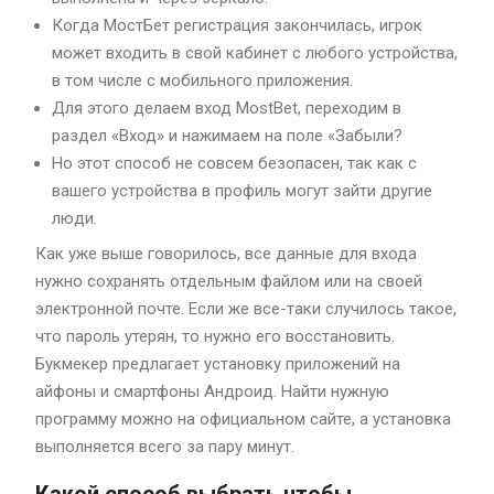
Когда МостБет регистрация закончилась, игрок
может входить в свой кабинет с любого устройства,
в том числе с мобильного приложения.
Для этого делаем вход MostBet, переходим в
раздел «Вход» и нажимаем на поле «Забыли?
Но этот способ не совсем безопасен, так как с
вашего устройства в профиль могут зайти другие
люди.
Как уже выше говорилось, все данные для входа
нужно сохранять отдельным файлом или на своей
электронной почте. Если же все-таки случилось такое,
что пароль утерян, то нужно его восстановить.
Букмекер предлагает установку приложений на
айфоны и смартфоны Андроид. Найти нужную
программу можно на официальном сайте, а установка
выполняется всего за пару минут.