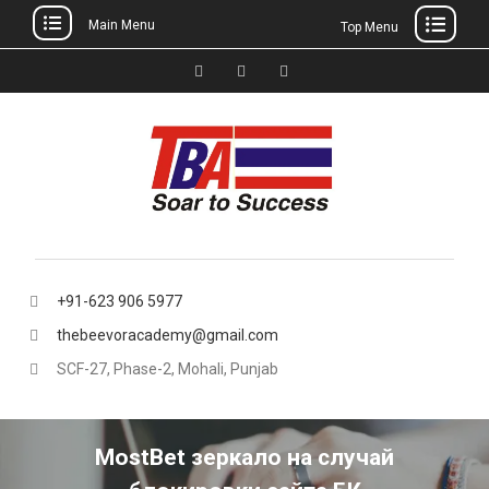
Main Menu
Top Menu
Skip
to
Facebook
Instagram
thebeevoracademy@gmail.
content
+91-623 906 5977
thebeevoracademy@gmail.com
SCF-27, Phase-2, Mohali, Punjab
MostBet зеркало на случай