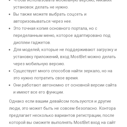
установок делать не нужно.
Вы также можете выбрать соцсеть и
авторизовываться через нее.
Это точная копия основного портала, но с
переделанным меню, которое адаптировано под
дисплеи гаджетов.
Для моделей, которые не поддерживают загрузку и
установку приложений, вход MostBet можно делать
через мобильную версию.
Существует много способов найти зеркало, но на
это нужно потратить свое время.
Они работают автономно от основной версии сайта
и имеют все его функции.
Однако если вашим девайсом пользуются и другие
люди, это может быть не совсем безопасно. Контора
предлагает несколько вариантов регистрации, после
которой вы сможете выполнять MostBet вход на сайт