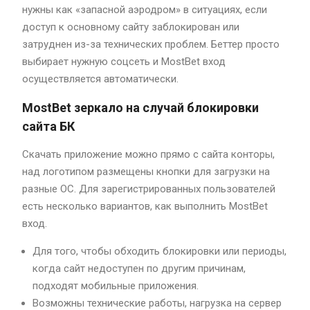
нужны как «запасной аэродром» в ситуациях, если
доступ к основному сайту заблокирован или
затруднен из-за технических проблем. Беттер просто
выбирает нужную соцсеть и MostBet вход
осуществляется автоматически.
MostBet зеркало на случай блокировки
сайта БК
Скачать приложение можно прямо с сайта конторы,
над логотипом размещены кнопки для загрузки на
разные ОС. Для зарегистрированных пользователей
есть несколько вариантов, как выполнить MostBet
вход.
Для того, чтобы обходить блокировки или периоды,
когда сайт недоступен по другим причинам,
подходят мобильные приложения.
Возможны технические работы, нагрузка на сервер