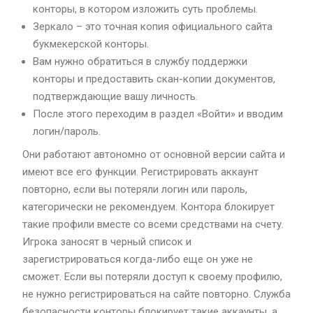
конторы, в котором изложить суть проблемы.
Зеркало – это точная копия официального сайта
букмекерской конторы.
Вам нужно обратиться в службу поддержки
конторы и предоставить скан-копии документов,
подтверждающие вашу личность.
После этого переходим в раздел «Войти» и вводим
логин/пароль.
Они работают автономно от основной версии сайта и
имеют все его функции. Регистрировать аккаунт
повторно, если вы потеряли логин или пароль,
категорически не рекомендуем. Контора блокирует
такие профили вместе со всеми средствами на счету.
Игрока заносят в черный список и
зарегистрироваться когда-либо еще он уже не
сможет. Если вы потеряли доступ к своему профилю,
не нужно регистрироваться на сайте повторно. Служба
безопасности конторы блокирует такие аккаунты, а