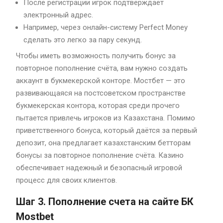
После регистрации игрок подтверждает
электронный адрес.
Например, через онлайн-систему Perfect Money
сделать это легко за пару секунд.
Чтобы иметь возможность получить бонус за
повторное пополнение счёта, вам нужно создать
аккаунт в букмекерской конторе. Мостбет — это
развивающаяся на постсоветском пространстве
букмекерская контора, которая среди прочего
пытается привлечь игроков из Казахстана. Помимо
приветственного бонуса, который даётся за первый
депозит, она предлагает казахстанским бетторам
бонусы за повторное пополнение счёта. Казино
обеспечивает надежный и безопасный игровой
процесс для своих клиентов.
Шаг 3. Пополнение счета на сайте БК
Mostbet