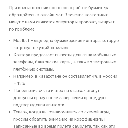
При возникновении вопросов о работе букмекера
обращайтесь в онлайн-чат. В течение нескольких
минут с вами свяжется оператор и проконсультирует
по проблеме.
Mostbet – еще одна букмекерская контора, которую
затронул текущий «кризис».
Контора предлагает вывести деньги на мобильные
телефоны, банковские карты, а также электронные
платёжные системы.
Например, в Казахстане он составляет 4%, в России
– 13%.
Пополнение счета и игра на ставках станут
доступны сразу после завершения процедуры
подтверждения личности.
Теперь, когда вы ознакомились со схемой игры,
просим обратить внимание на коэффициенты,
записанные во время полета самолета, так как эти