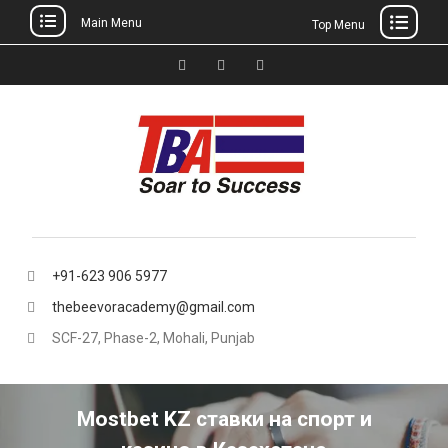
Main Menu
Top Menu
Skip
to
Facebook
Instagram
thebeevoracademy@gmail.
content
+91-623 906 5977
thebeevoracademy@gmail.com
SCF-27, Phase-2, Mohali, Punjab
Mostbet KZ ставки на спорт и