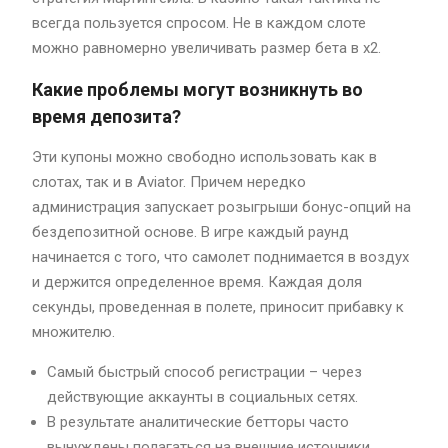
всегда пользуется спросом. Не в каждом слоте
можно равномерно увеличивать размер бета в х2.
Какие проблемы могут возникнуть во
время депозита?
Эти купоны можно свободно использовать как в
слотах, так и в Aviator. Причем нередко
администрация запускает розыгрыши бонус-опций на
бездепозитной основе. В игре каждый раунд
начинается с того, что самолет поднимается в воздух
и держится определенное время. Каждая доля
секунды, проведенная в полете, приносит прибавку к
множителю.
Самый быстрый способ регистрации – через
действующие аккаунты в социальных сетях.
В результате аналитические бетторы часто
вынуждены полагаться на внешние источники