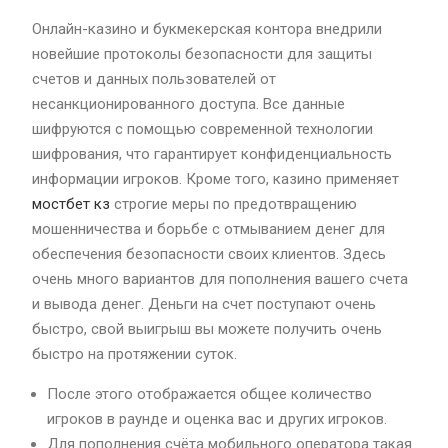
Онлайн-казино и букмекерская контора внедрили
новейшие протоколы безопасности для защиты
счетов и данных пользователей от
несанкционированного доступа. Все данные
шифруются с помощью современной технологии
шифрования, что гарантирует конфиденциальность
информации игроков. Кроме того, казино применяет
мостбет кз
строгие меры по предотвращению
мошенничества и борьбе с отмыванием денег для
обеспечения безопасности своих клиентов. Здесь
очень много вариантов для пополнения вашего счета
и вывода денег. Деньги на счет поступают очень
быстро, свой выигрыш вы можете получить очень
быстро на протяжении суток.
После этого отображается общее количество
игроков в раунде и оценка вас и других игроков.
Для пополнения счёта мобильного оператора такая