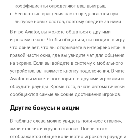
коэффициенты определяют ваш выигрыш.
Бесплатные вращения часто предлагаются при
выпуске новых слотов, поэтому следите за ними.
В игре Aviator, вы можете общаться с другими
игроками в чате. Чтобы общаться, вы входите в игру,
что означает, что вы открываете в интерфейс игры в
правой части окна, где вы увидите чат для общения
на экране. Если вы войдете в систему с мобильного
устройства, вы нажмете кнопку подключения. В чате
Aviator вы можете поговорить с другими игроками и
обсудить раунды. Кроме того, в чате автоматически
сообщаются самые высокие достижения игроков.
Другие бонусы и акции
В таблице слева можно увидеть поля «все ставки»,
«мои ставки» и «группа ставок». После этого
отображается общее количество игроков в раунде и