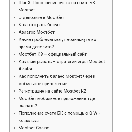
Шаг 3. Пополнение счета на сайте БК
Mostbet
О депозите в Мостбет
Как отыграть бонус
Авиатор Мостбет
Какие проблемы могут возникнуть во
время депозита?
Мостбет КЗ – официальный сайт
Как выигрывать – стратегии игры Mostbet
Aviator
Как пополнить баланс Mostbet через
мобильное приложение
Регистрация на сайте Mostbet KZ
Мостбет мобильное приложение: где
скачать?
Пополнение счета БК с помощью QIWI-
кошелька
Mostbet Casino