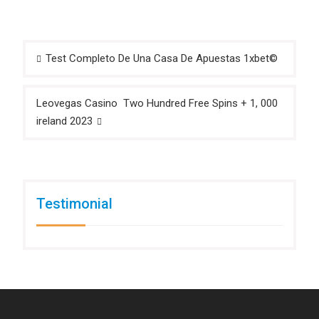
Post
Test Completo De Una Casa De Apuestas 1xbet©
navigation
Leovegas Casino ️ Two Hundred Free Spins + 1, 000
️ireland 2023
Testimonial