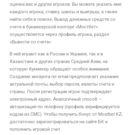
оценка вас и других игроков. Вы можете указать имя
каждого игрока, ставку, шансы и выигрыш, а также
найти себя в поиске. Вывод денежных средств со
счета в букмекерской конторе «Мостбет»
осуществляется через профиль игрока, раздел
«Вывести со счета».
В ней играют как в России и Украине, так и в
Казахстане и других странах Средней Азии, на
которую букмекер обращает особое внимание.
Создание аккаунта по email предполагает указание
актуальной почты, выбор пароля, валюты счета и
страны. После регистрации игрок подтверждает
электронный адрес. Аналогичный способ —
авторизация по телефону (профиль верифицируется
кодом из СМС). Чтобы получить бонус от Mostbet KZ,
достаточно зарегистрироваться на сайте БК и
пополнить игровой счет.