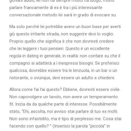
giovani adulti, lei non ha sempre molto ha luogo, molto
parlare francamente di ex è tra i più interessante
conversazionale metodo lei sarà in grado di evocare su.
Ma solo perché lei potrebbe avere un buon base per averti
giù questo irritante strada, non suggerire devi lo voglio.
Proprio quello che significa è che non dovresti credere
che lei leggere i tuoi pensieri. Questo è un eccellente
regola in dating in generale, in realtà: non contare su che il
compagno si adatterà a i inespressi bisogni. Se preferisci
qualcosa, dovrebbe essere tra le lenzuola, in un bar o un
ristorante, o ovunque, devi essere un adulto e chiedere.
Allora come fai fai questo? Ebbene, dovresti essere civile.
Non capovolgere un tavolo, non avere un temperamento
fit. Inizia da da qualche parte di interesse. Possibilmente
stato, “Ehi, ascolta, noi avviso stai parlare di tuo ex molti.
Non sono infastidito, ma è tipo di perplesso me. Cosa stai
facendo con quello? ” (Inserisci la parola “piccola” in