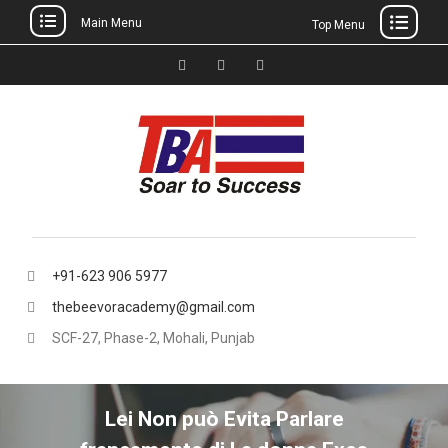
Main Menu
Top Menu
Skip
to
Facebook
Instagram
thebeevoracademy@gmail.
content
+91-623 906 5977
thebeevoracademy@gmail.com
SCF-27, Phase-2, Mohali, Punjab
Lei Non può Evita Parlare