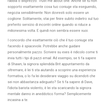
rabbia o disprezzo. Trust me about one. Anche se tu non
sopporto esattamente cosa tuo coniuge sta eseguendo,
negozia sensibilmente. Non dovresti solo essere un
coglione. Solitamente, stai per finire subito indietro sul tuo
preferito servizio di incontri online quando si riduce a
milionesima volta. E quindi non sembra essere vuoi.
I concordo che esattamente ciò che il tuo coniuge sta
facendo è spiacevole. Potrebbe anche guidare
personalmente pazzo. Scrivere su exes è ridicolo come ti
invia tutti i tipi di pazzi email. Ad esempio, se ti fa sapere
di Shawn, la signora splendida Brit appuntamento da
oltremare, è lei ti sta aiutando a scoprire una esperienza
formativa, o lo fa lei desiderare viaggio su dicendoti che
sei non abbastanza adeguato? Se ti fa sapere di Dave,
l’idiota barista violento, è lei sta scaricando la signora
mentale danno in aneddotico forma? Semplicemente
incasina a te.