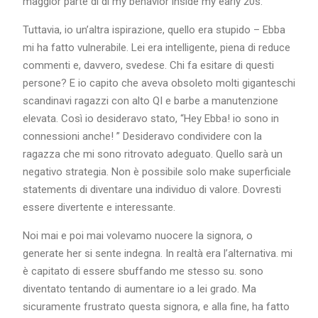
maggior parte di di my behavior inside my early 20s.
Tuttavia, io un’altra ispirazione, quello era stupido – Ebba
mi ha fatto vulnerabile. Lei era intelligente, piena di reduce
commenti e, davvero, svedese. Chi fa esitare di questi
persone? E io capito che aveva obsoleto molti giganteschi
scandinavi ragazzi con alto QI e barbe a manutenzione
elevata. Così io desideravo stato, “Hey Ebba! io sono in
connessioni anche! ” Desideravo condividere con la
ragazza che mi sono ritrovato adeguato. Quello sarà un
negativo strategia. Non è possibile solo make superficiale
statements di diventare una individuo di valore. Dovresti
essere divertente e interessante.
Noi mai e poi mai volevamo nuocere la signora, o
generate her si sente indegna. In realtà era l’alternativa. mi
è capitato di essere sbuffando me stesso su. sono
diventato tentando di aumentare io a lei grado. Ma
sicuramente frustrato questa signora, e alla fine, ha fatto