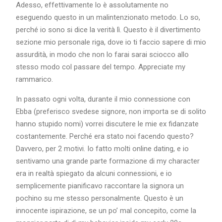
Adesso, effettivamente lo è assolutamente no
eseguendo questo in un malintenzionato metodo. Lo so,
perché io sono si dice la verità lì. Questo è il divertimento
sezione mio personale riga, dove io ti faccio sapere di mio
assurdità, in modo che non lo farai sarai sciocco allo
stesso modo col passare del tempo. Appreciate my
rammarico.
In passato ogni volta, durante il mio connessione con
Ebba (preferisco svedese signore, non importa se di solito
hanno stupido nomi) vorrei discutere le mie ex fidanzate
costantemente. Perché era stato noi facendo questo?
Davvero, per 2 motivi. Io fatto molti online dating, e io
sentivamo una grande parte formazione di my character
era in realtà spiegato da alcuni connessioni, e io
semplicemente pianificavo raccontare la signora un
pochino su me stesso personalmente. Questo è un
innocente ispirazione, se un po’ mal concepito, come la