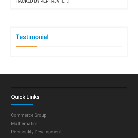
HACKED BY 4LPH43V1L
Testimonial
Quick Links
Commerce Group
Mathematics
Personality Development