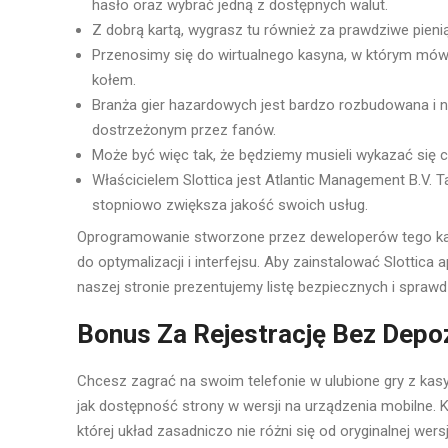
hasło oraz wybrać jedną z dostępnych walut.
Z dobrą kartą, wygrasz tu również za prawdziwe pieni
Przenosimy się do wirtualnego kasyna, w którym mówią
kołem.
Branża gier hazardowych jest bardzo rozbudowana i
dostrzeżonym przez fanów.
Może być więc tak, że będziemy musieli wykazać się ci
Właścicielem Slottica jest Atlantic Management B.V. 
stopniowo zwiększa jakość swoich usług.
Oprogramowanie stworzone przez deweloperów tego kas
do optymalizacji i interfejsu. Aby zainstalować Slottic
naszej stronie prezentujemy listę bezpiecznych i spraw
Bonus Za Rejestrację Bez Depo
Chcesz zagrać na swoim telefonie w ulubione gry z kasy
jak dostępność strony w wersji na urządzenia mobilne. K
której układ zasadniczo nie różni się od oryginalnej wers