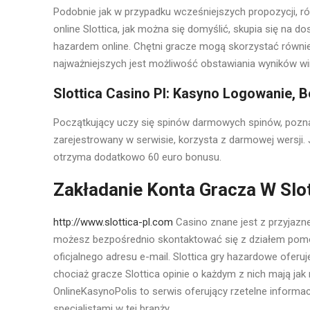
Podobnie jak w przypadku wcześniejszych propozycji, 
online Slottica, jak można się domyślić, skupia się na
hazardem online. Chętni gracze mogą skorzystać równi
najważniejszych jest możliwość obstawiania wyników w
Slottica Casino Pl: Kasyno Logowanie, Bo
Początkujący uczy się spinów darmowych spinów, poznaje
zarejestrowany w serwisie, korzysta z darmowej wersji.
otrzyma dodatkowo 60 euro bonusu.
Zakładanie Konta Gracza W Slo
http://www.slottica-pl.com
Casino znane jest z przyjaznej
możesz bezpośrednio skontaktować się z działem pomo
oficjalnego adresu e-mail. Slottica gry hazardowe oferuje
chociaż gracze Slottica opinie o każdym z nich mają ja
OnlineKasynoPolis to serwis oferujący rzetelne informa
specjalistami w tej branży.