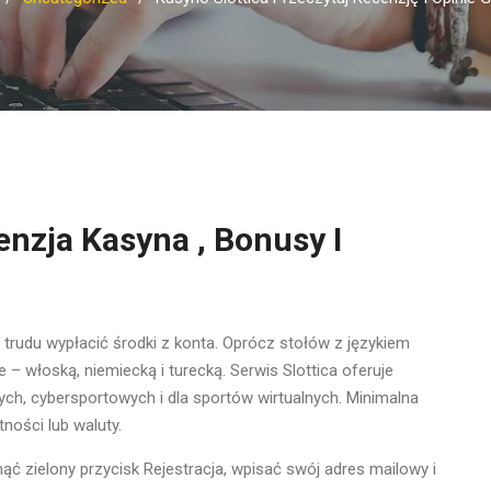
enzja Kasyna , Bonusy I
 trudu wypłacić środki z konta. Oprócz stołów z językiem
– włoską, niemiecką i turecką. Serwis Slottica oferuje
h, cybersportowych i dla sportów wirtualnych. Minimalna
ności lub waluty.
ąć zielony przycisk Rejestracja, wpisać swój adres mailowy i