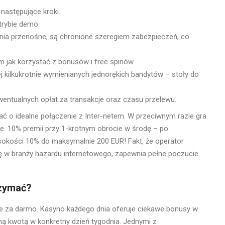
następujące kroki.
trybie demo.
zenia przenośne, są chronione szeregiem zabezpieczeń, co
m jak korzystać z bonusów i free spinów.
 kilkukrotnie wymienianych jednorękich bandytów – stoły do
entualnych opłat za transakcje oraz czasu przelewu.
ać o idealne połączenie z Inter-netem. W przeciwnym razie gra
e. 10% premii przy 1-krotnym obrocie w środę – po
kości 10% do maksymalnie 200 EUR! Fakt, że operator
 się w branży hazardu internetowego, zapewnia pełne poczucie
rzymać?
lże za darmo. Kasyno każdego dnia oferuje ciekawe bonusy w
ą kwotą w konkretny dzień tygodnia. Jednymi z