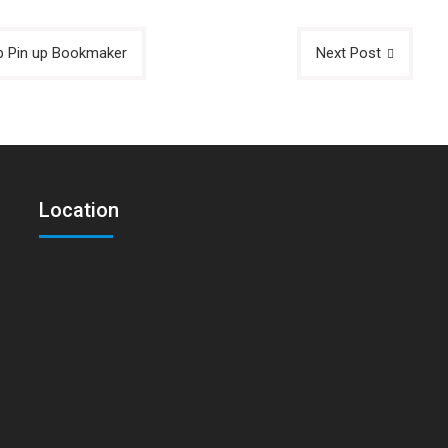
 up Pin up Bookmaker
Next Post
Location