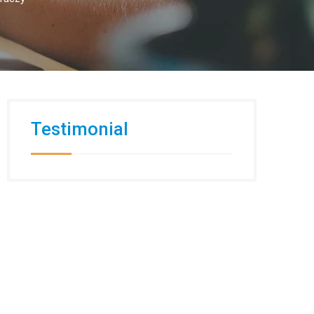
Testimonial