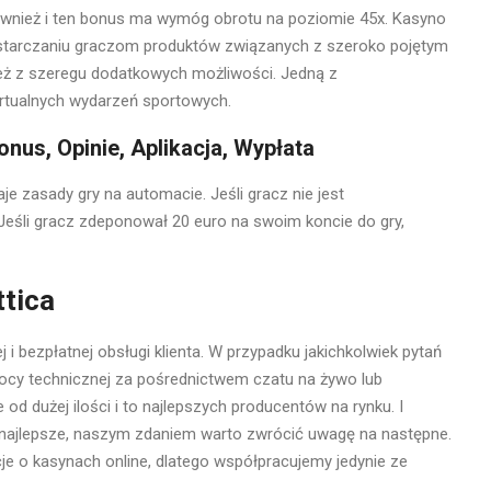
również i ten bonus ma wymóg obrotu na poziomie 45x. Kasyno
 dostarczaniu graczom produktów związanych z szeroko pojętym
eż z szeregu dodatkowych możliwości. Jedną z
irtualnych wydarzeń sportowych.
nus, Opinie, Aplikacja, Wypłata
 zasady gry na automacie. Jeśli gracz nie jest
 Jeśli gracz zdeponował 20 euro na swoim koncie do gry,
ttica
 i bezpłatnej obsługi klienta. W przypadku jakichkolwiek pytań
cy technicznej za pośrednictwem czatu na żywo lub
 od dużej ilości i to najlepszych producentów na rynku. I
k najlepsze, naszym zdaniem warto zwrócić uwagę na następne.
cje o kasynach online, dlatego współpracujemy jedynie ze