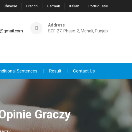
Chinese
French
German
Italian
Portuguese
Address
@gmail.com
SCF-27, Phase-2, Mohali, Punjab
nditional Sentences
Result
Contact Us
 Opinie Graczy
Graczy