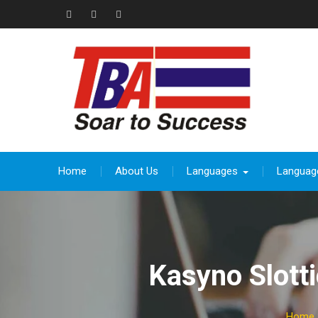
Skip
to
Facebook
Instagram
thebeevoracademy@gmail.com
content
Home
About Us
Languages
Languag
Kasyno Slotti
Home