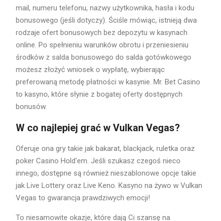
mail, numeru telefonu, nazwy użytkownika, hasła i kodu
bonusowego (jeśli dotyczy). Ściśle mówiąc, istnieją dwa
rodzaje ofert bonusowych bez depozytu w kasynach
online. Po spełnieniu warunków obrotu i przeniesieniu
środków z salda bonusowego do salda gotówkowego
możesz złożyć wniosek o wypłatę, wybierając
preferowaną metodę płatności w kasynie. Mr. Bet Casino
to kasyno, które słynie z bogatej oferty dostępnych
bonusów.
W co najlepiej grać w Vulkan Vegas?
Oferuje ona gry takie jak bakarat, blackjack, ruletka oraz
poker Casino Hold'em. Jeśli szukasz czegoś nieco
innego, dostępne są również nieszablonowe opcje takie
jak Live Lottery oraz Live Keno. Kasyno na żywo w Vulkan
Vegas to gwarancja prawdziwych emocji!
To niesamowite okazje, które dają Ci szansę na