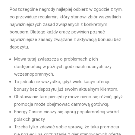
Poszczególne nagrody najlepiej odbierz w zgodzie z tym,
co przewiduje regulamin, który stanowi zbiór wszystkich
najważniejszych zasad związanych z konkretnym
bonusem. Dlatego każdy gracz powinien poznać
najważniejsze zasady związane z aktywacją bonusu bez
depozytu.
Mowa tutaj zwłaszcza o problemach z ich
dostępnością w późnych godzinach nocnych czy
wczesnoporannych.
To jednak nie wszystko, gdyż wiele kasyn oferuje
bonusy bez depozytu już swoim aktualnym klientom.
Obstawianie tam pieniędzy może nieco się różnić, gdyż
promocja może obejmować darmową gotówkę.
Energy Casino cieszy się sporą popularnością wśród
polskich graczy.
Trzeba tylko zdawać sobie sprawę, że taka promocja
nie pozwoli na korzystanie z gier stanowiących ofertę