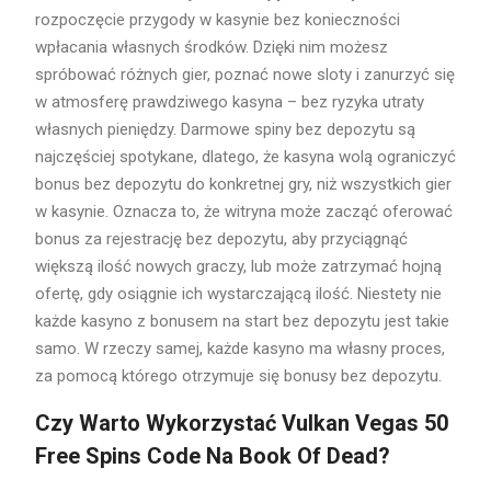
rozpoczęcie przygody w kasynie bez konieczności
wpłacania własnych środków. Dzięki nim możesz
spróbować różnych gier, poznać nowe sloty i zanurzyć się
w atmosferę prawdziwego kasyna – bez ryzyka utraty
własnych pieniędzy. Darmowe spiny bez depozytu są
najczęściej spotykane, dlatego, że kasyna wolą ograniczyć
bonus bez depozytu do konkretnej gry, niż wszystkich gier
w kasynie. Oznacza to, że witryna może zacząć oferować
bonus za rejestrację bez depozytu, aby przyciągnąć
większą ilość nowych graczy, lub może zatrzymać hojną
ofertę, gdy osiągnie ich wystarczającą ilość. Niestety nie
każde kasyno z bonusem na start bez depozytu jest takie
samo. W rzeczy samej, każde kasyno ma własny proces,
za pomocą którego otrzymuje się bonusy bez depozytu.
Czy Warto Wykorzystać Vulkan Vegas 50
Free Spins Code Na Book Of Dead?