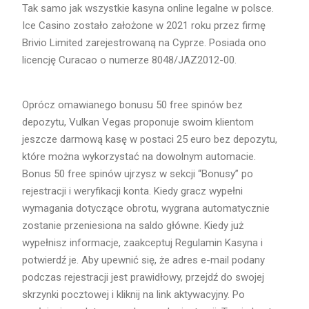
Tak samo jak wszystkie kasyna online legalne w polsce.
Ice Casino zostało założone w 2021 roku przez firmę
Brivio Limited zarejestrowaną na Cyprze. Posiada ono
licencję Curacao o numerze 8048/JAZ2012-00.
Oprócz omawianego bonusu 50 free spinów bez
depozytu, Vulkan Vegas proponuje swoim klientom
jeszcze darmową kasę w postaci 25 euro bez depozytu,
które można wykorzystać na dowolnym automacie.
Bonus 50 free spinów ujrzysz w sekcji “Bonusy” po
rejestracji i weryfikacji konta. Kiedy gracz wypełni
wymagania dotyczące obrotu, wygrana automatycznie
zostanie przeniesiona na saldo główne. Kiedy już
wypełnisz informacje, zaakceptuj Regulamin Kasyna i
potwierdź je. Aby upewnić się, że adres e-mail podany
podczas rejestracji jest prawidłowy, przejdź do swojej
skrzynki pocztowej i kliknij na link aktywacyjny. Po