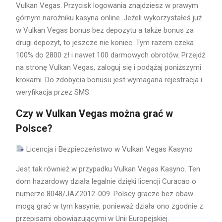
Vulkan Vegas. Przycisk logowania znajdziesz w prawym
górnym narożniku kasyna online. Jeżeli wykorzystałeś już
w Vulkan Vegas bonus bez depozytu a także bonus za
drugi depozyt, to jeszcze nie koniec. Tym razem czeka
100% do 2800 zł i nawet 100 darmowych obrotów. Przejdź
na stronę Vulkan Vegas, zaloguj się i podążaj poniższymi
krokami. Do zdobycia bonusu jest wymagana rejestracja i
weryfikacja przez SMS.
Czy w Vulkan Vegas można grać w
Polsce?
Licencja i Bezpieczeństwo w Vulkan Vegas Kasyno
Jest tak również w przypadku Vulkan Vegas Kasyno. Ten
dom hazardowy działa legalnie dzięki licencji Curacao o
numerze 8048/JAZ2012-009. Polscy gracze bez obaw
mogą grać w tym kasynie, ponieważ działa ono zgodnie z
przepisami obowiązującymi w Unii Europejskiej.