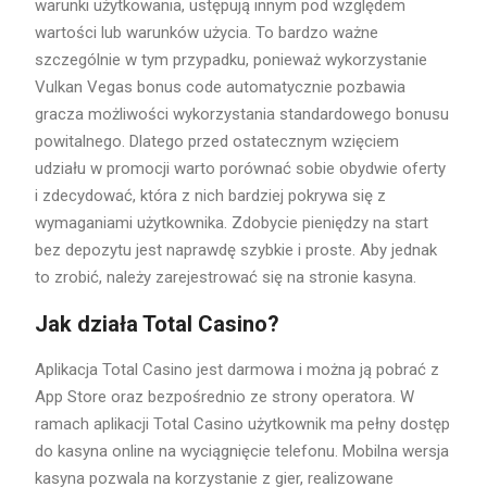
warunki użytkowania, ustępują innym pod względem
wartości lub warunków użycia. To bardzo ważne
szczególnie w tym przypadku, ponieważ wykorzystanie
Vulkan Vegas bonus code automatycznie pozbawia
gracza możliwości wykorzystania standardowego bonusu
powitalnego. Dlatego przed ostatecznym wzięciem
udziału w promocji warto porównać sobie obydwie oferty
i zdecydować, która z nich bardziej pokrywa się z
wymaganiami użytkownika. Zdobycie pieniędzy na start
bez depozytu jest naprawdę szybkie i proste. Aby jednak
to zrobić, należy zarejestrować się na stronie kasyna.
Jak działa Total Casino?
Aplikacja Total Casino jest darmowa i można ją pobrać z
App Store oraz bezpośrednio ze strony operatora. W
ramach aplikacji Total Casino użytkownik ma pełny dostęp
do kasyna online na wyciągnięcie telefonu. Mobilna wersja
kasyna pozwala na korzystanie z gier, realizowane