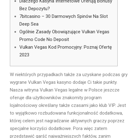
Dlaczego Kasyna Internetowe Oferują Bonusy
Bez Depozytu?
7bitcasino – 30 Darmowych Spinów Na Slot
Deep Sea
Ogólnie Zasady Obowiązujące Vulkan Vegas
Promo Code No Deposit
Vulkan Vegas Kod Promocyjny: Poznaj Ofertę
2023
W niektórych przypadkach także za uzyskane podczas gry
wygrane Vulkan Vegas kasyno dodaje Ci takie punkty.
Nasza witryna Vulkan Vegas legalne w Polsce jeszcze
oferuje dla użytkowników znakomity program
lojalnościowy określany także czasami jako klub VIP. Jest
to wyjątkowo rozbudowana funkcjonalność dodatkowa,
której celem jest nagradzanie aktywnych graczy poprzez
specjalne korzyści dodatkowe. Pora więc zatem
przedstawić garść najważniejszych faktów, zanim