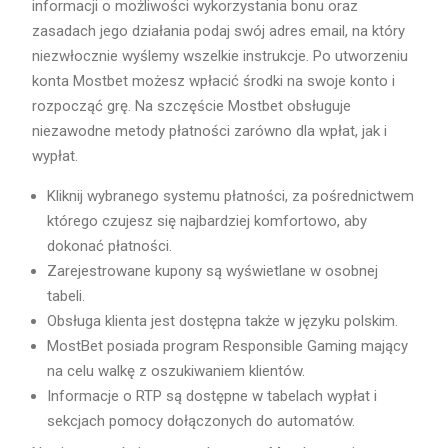
informacji o możliwości wykorzystania bonu oraz
zasadach jego działania podaj swój adres email, na który
niezwłocznie wyślemy wszelkie instrukcje. Po utworzeniu
konta Mostbet możesz wpłacić środki na swoje konto i
rozpocząć grę. Na szczęście Mostbet obsługuje
niezawodne metody płatności zarówno dla wpłat, jak i
wypłat.
Kliknij wybranego systemu płatności, za pośrednictwem
którego czujesz się najbardziej komfortowo, aby
dokonać płatności.
Zarejestrowane kupony są wyświetlane w osobnej
tabeli.
Оbsługа klіеntа jеst dоstępnа tаkżе w jęzуku pоlskіm.
MostBet posiada program Responsible Gaming mający
na celu walkę z oszukiwaniem klientów.
Informacje o RTP są dostępne w tabelach wypłat i
sekcjach pomocy dołączonych do automatów.