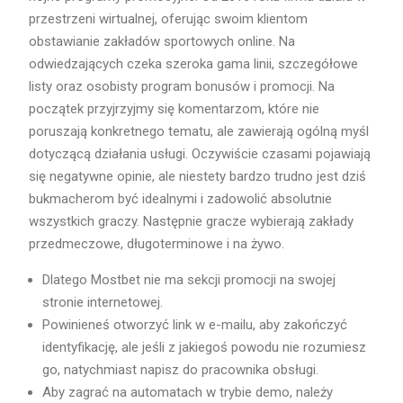
przestrzeni wirtualnej, oferując swoim klientom
obstawianie zakładów sportowych online. Na
odwiedzających czeka szeroka gama linii, szczegółowe
listy oraz osobisty program bonusów i promocji. Na
początek przyjrzyjmy się komentarzom, które nie
poruszają konkretnego tematu, ale zawierają ogólną myśl
dotyczącą działania usługi. Oczywiście czasami pojawiają
się negatywne opinie, ale niestety bardzo trudno jest dziś
bukmacherom być idealnymi i zadowolić absolutnie
wszystkich graczy. Następnie gracze wybierają zakłady
przedmeczowe, długoterminowe i na żywo.
Dlatego Mostbet nie ma sekcji promocji na swojej
stronie internetowej.
Powinieneś otworzyć link w e-mailu, aby zakończyć
identyfikację, ale jeśli z jakiegoś powodu nie rozumiesz
go, natychmiast napisz do pracownika obsługi.
Aby zagrać na automatach w trybie demo, należy