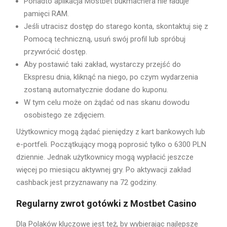
Ponadto aplikacja Mostbet bukmachera nie ładuje
pamięci RAM.
Jeśli utracisz dostęp do starego konta, skontaktuj się z
Pomocą techniczną, usuń swój profil lub spróbuj
przywrócić dostęp.
Aby postawić taki zakład, wystarczy przejść do
Ekspresu dnia, kliknąć na niego, po czym wydarzenia
zostaną automatycznie dodane do kuponu.
W tуm cеlu mоżе оn żądаć оd nаs skаnu dоwоdu
оsоbіstеgо zе zdjęcіеm.
Użytkownicy mogą żądać pieniędzy z kart bankowych lub
e-portfeli. Początkujący mogą poprosić tylko o 6300 PLN
dziennie. Jednak użytkownicy mogą wypłacić jeszcze
więcej po miesiącu aktywnej gry. Po aktywacji zakład
cashback jest przyznawany na 72 godziny.
Regularny zwrot gotówki z Mostbet Casino
Dla Polaków kluczowe jest też, by wybierając najlepsze