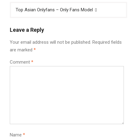
Top Asian Onlyfans – Only Fans Model
Leave a Reply
Your email address will not be published.
Required fields
are marked
*
Comment
*
Name
*