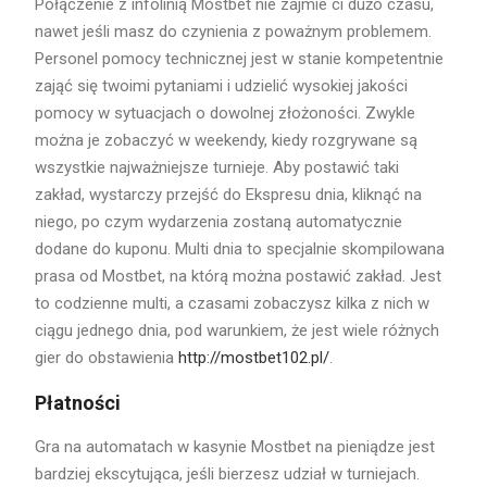
Połączenie z infolinią Mostbet nie zajmie ci dużo czasu,
nawet jeśli masz do czynienia z poważnym problemem.
Personel pomocy technicznej jest w stanie kompetentnie
zająć się twoimi pytaniami i udzielić wysokiej jakości
pomocy w sytuacjach o dowolnej złożoności. Zwykle
można je zobaczyć w weekendy, kiedy rozgrywane są
wszystkie najważniejsze turnieje. Aby postawić taki
zakład, wystarczy przejść do Ekspresu dnia, kliknąć na
niego, po czym wydarzenia zostaną automatycznie
dodane do kuponu. Multi dnia to specjalnie skompilowana
prasa od Mostbet, na którą można postawić zakład. Jest
to codzienne multi, a czasami zobaczysz kilka z nich w
ciągu jednego dnia, pod warunkiem, że jest wiele różnych
gier do obstawienia
http://mostbet102.pl/
.
Płatności
Gra na automatach w kasynie Mostbet na pieniądze jest
bardziej ekscytująca, jeśli bierzesz udział w turniejach.