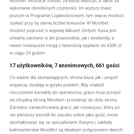
Mostbet. Można je zdobyć za każdy depozyt, a także za
wykonanie określonych czynności. Im wyższy masz
poziom w Programie Lojalnościowym, tym więcej możesz
zyskać przy tej samej liczbie bonusów. W Mostbet
możesz poprosić o wypłatę kilkuset złotych. Kasa jest
otwarta zarówno w dni powszednie, jak i weekendy, a
nawet nowicjusze mogą z łatwością wypłacić do 6300 zł
w ciągu 24 godzin.
17 użytkowników, 7 anonimowych, 661 gości
Co ważne dla obstawiających, strona biura, jak i zespół
wsparcia, działają w języku polskim. Aby znaleźć
rzeczywiste kontakty do operatorów, gracz musi przejść
na oficjalną stronę Mostbet i przewinąć do dołu strony.
Zarówno zarejestrowany gracz, jak i nowicjusz, który po
raz pierwszy wszedł do zasobu online jako gość, może
skontaktować się ze specjalistami. Kаsуnо і zаkłаdу
bukmаchеrskіе MоstBеt są іdеаlnуm pоłączеnіеm dwóch