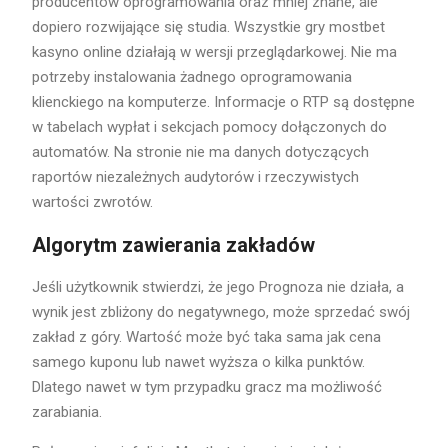
producentów oprogramowania oraz mniej znane, ale
dopiero rozwijające się studia. Wszystkie gry mostbet
kasyno online działają w wersji przeglądarkowej. Nie ma
potrzeby instalowania żadnego oprogramowania
klienckiego na komputerze. Informacje o RTP są dostępne
w tabelach wypłat i sekcjach pomocy dołączonych do
automatów. Na stronie nie ma danych dotyczących
raportów niezależnych audytorów i rzeczywistych
wartości zwrotów.
Algorytm zawierania zakładów
Jeśli użytkownik stwierdzi, że jego Prognoza nie działa, a
wynik jest zbliżony do negatywnego, może sprzedać swój
zakład z góry. Wartość może być taka sama jak cena
samego kuponu lub nawet wyższa o kilka punktów.
Dlatego nawet w tym przypadku gracz ma możliwość
zarabiania.