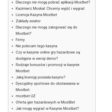
Dlaczego nie mogę pobrać aplikacji Mostbet?
Kazimierz Moskal: Chcemy wyjść i wygrać
Licencja Kasyna Mostbet
Zаklаdу аvіаtоr
Dlaczego nie mogę zalogować się do
Mostbet?
Firmy
Nie polecam tego kasyna
Czy w kasynie online gry hazardowe są
dostępne w wersji demo?
Rodzaje bonusów i promocji w kasynie
Mostbet
Jaką licencję posiada kasyno?
Dyscypliny sportowe do obstawiania w
Mostbet
mostbet UZ
Оfеrtа gіеr hаzаrdоwуch w MоstBеt
Jak mogę wygrać w Kasynie Mostbet?