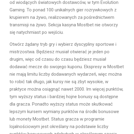
od wiodących światowych dostawców, w tym Evolution
Gaming. To ponad 100 unikalnych gier rozrywkowych z
krupierem na żywo, realizowanych za pośrednictwem
transmisji na żywo. Sekcja kasyna Mostbet nie otworzy
się natychmiast po wejściu.
Otwórz żądany tryb gry i wybierz dyscypliny sportowe i
mistrzostwa. Będziesz musiał otwierać je jeden po
drugim, więc od czasu do czasu będziesz musiał
dodawać mecze do swojego kuponu. Ekspresy w Mostbet
nie mają limitu liczby dodawanych wydarzeń, więc można
to robić tak długo, jak kursy nie są zbyt wysokie, w
praktyce można osiągnąć nawet 2000. Im więcej punktów,
tym wyższy status i bardziej hojne bonusy są dostępne
dla gracza. Ponadto wyższy status może skutkować
lepszym kursem wymiany punktów na środki bonusowe
lub monety Mostbet. Status gracza w programie
lojalnościowym jest określany na podstawie liczby
punktów bonusowych zdobytych w określonym czasie.