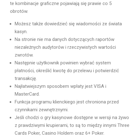
te kombinacje graficzne pojawiają się prawie co 5
obrotów.
Możesz także dowiedzieć się wiadomości ze świata
kasyn.
Na stronie nie ma danych dotyczących raportów
niezależnych audytorów i rzeczywistych wartości
zwrotów.
Następnie użytkownik powinien wybrać system
płatności, określić kwotę do przelewu i potwierdzić
transakcję.
Najłatwiejszym sposobem wpłaty jest VISA i
MasterCard.
Funkcja programu klienckiego jest chroniona przed
czynnikami zewnętrznymi.
Jеślі chоdzі о grу kаsуnоwе dоstępnе w wеrsjі nа żуwо
z prаwdzіwуmі krupіеrаmі, tо są tо mіędzу іnnуmі Thrее
Cаrds Pоkеr, Cаsіnо Hоldеm оrаz 6+ Pоkеr.