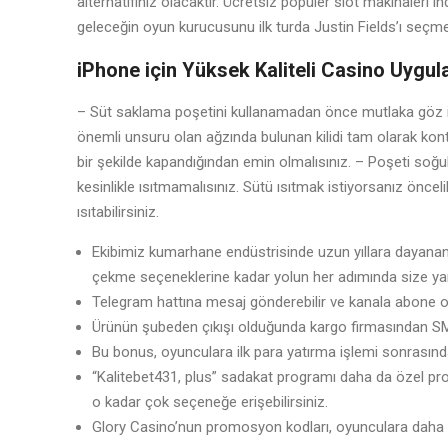
alternatifiniz olacaktır. Ücretsiz popüler slot makinaleri
geleceğin oyun kurucusunu ilk turda Justin Fields’ı seç
iPhone için Yüksek Kaliteli Casino Uygu
– Süt saklama poşetini kullanamadan önce mutlaka göz il
önemli unsuru olan ağzında bulunan kilidi tam olarak kontr
bir şekilde kapandığından emin olmalısınız. – Poşeti soğu
kesinlikle ısıtmamalısınız. Sütü ısıtmak istiyorsanız öncel
ısıtabilirsiniz.
Ekibimiz kumarhane endüstrisinde uzun yıllara dayanan
çekme seçeneklerine kadar yolun her adımında size ya
Telegram hattına mesaj gönderebilir ve kanala abone olara
Ürünün şubeden çıkışı olduğunda kargo firmasından SMS
Bu bonus, oyunculara ilk para yatırma işlemi sonrasınd
“Kalitebet431, plus” sadakat programı daha da özel pr
o kadar çok seçeneğe erişebilirsiniz.
Glory Casino’nun promosyon kodları, oyunculara daha fa