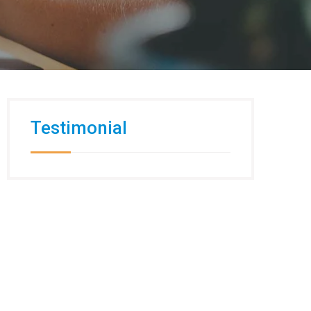
Testimonial