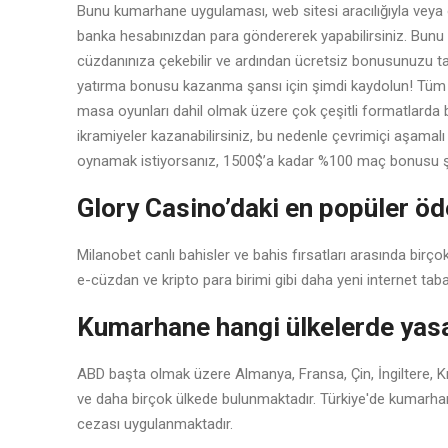
Bunu kumarhane uygulaması, web sitesi aracılığıyla veya ö
banka hesabınızdan para göndererek yapabilirsiniz. Bunu 
cüzdanınıza çekebilir ve ardından ücretsiz bonusunuzu ta
yatırma bonusu kazanma şansı için şimdi kaydolun! Tüm 
masa oyunları dahil olmak üzere çok çeşitli formatlarda 
ikramiyeler kazanabilirsiniz, bu nedenle çevrimiçi aşamal
oynamak istiyorsanız, 1500$’a kadar %100 maç bonusu şek
Glory Casino’daki en popüler ö
Milanobet canlı bahisler ve bahis fırsatları arasında birço
e-cüzdan ve kripto para birimi gibi daha yeni internet ta
Kumarhane hangi ülkelerde yas
ABD başta olmak üzere Almanya, Fransa, Çin, İngiltere, Kıb
ve daha birçok ülkede bulunmaktadır. Türkiye'de kumarha
cezası uygulanmaktadır.