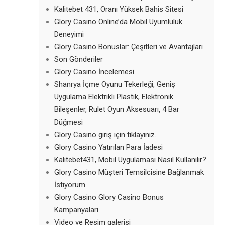
Kalitebet 431, Oranı Yüksek Bahis Sitesi
Glory Casino Online’da Mobil Uyumluluk
Deneyimi
Glory Casino Bonuslar: Çeşitleri ve Avantajları
Son Gönderiler
Glory Casino İncelemesi
Shanrya İçme Oyunu Tekerleği, Geniş
Uygulama Elektrikli Plastik, Elektronik
Bileşenler, Rulet Oyun Aksesuarı, 4 Bar
Düğmesi
Glory Casino giriş için tıklayınız.
Glory Casino Yatırılan Para İadesi
Kalitebet431, Mobil Uygulaması Nasıl Kullanılır?
Glory Casino Müşteri Temsilcisine Bağlanmak
İstiyorum
Glory Casino Glory Casino Bonus
Kampanyaları
Video ve Resim galerisi