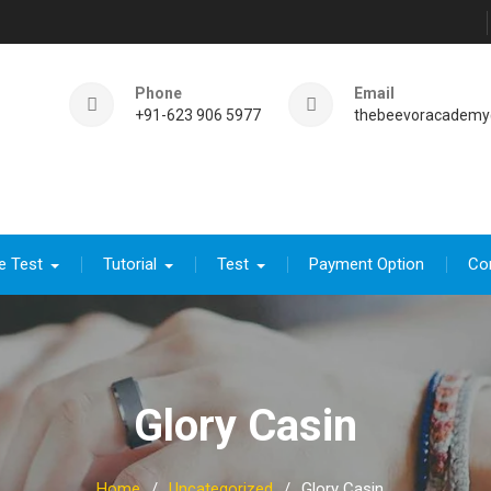
Phone
Email
+91-623 906 5977
thebeevoracademy
e Test
Tutorial
Test
Payment Option
Co
Glory Casin
Home
Uncategorized
Glory Casin