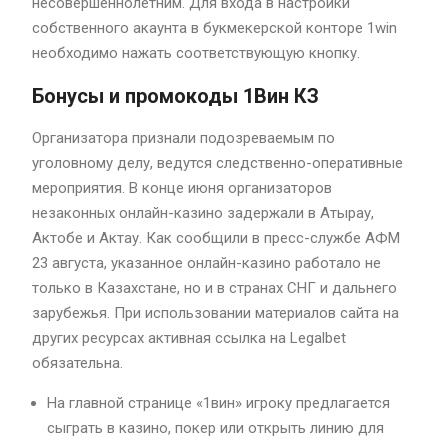
несовершеннолетним. Для входа в настройки
собственного акаунта в букмекерской конторе 1win
необходимо нажать соответствующую кнопку.
Бонусы и промокоды 1Вин КЗ
Организатора признали подозреваемым по
уголовному делу, ведутся следственно-оперативные
мероприятия. В конце июня организаторов
незаконных онлайн-казино задержали в Атырау,
Актобе и Актау. Как сообщили в пресс-службе АФМ
23 августа, указанное онлайн-казино работало не
только в Казахстане, но и в странах СНГ и дальнего
зарубежья. При использовании материалов сайта на
других ресурсах активная ссылка на Legalbet
обязательна.
На главной странице «1вин» игроку предлагается
сыграть в казино, покер или открыть линию для