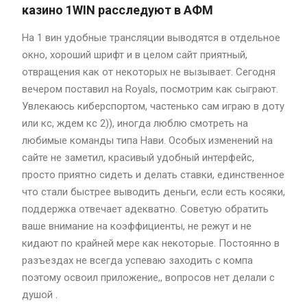
казино 1WIN расследуют в АФМ
На 1 вин удобные трансляции выводятся в отдельное
окно, хороший шрифт и в целом сайт приятный,
отвращения как от некоторых не вызывает. Сегодня
вечером поставил на Royals, посмотрим как сыграют.
Увлекаюсь киберспортом, частенько сам играю в доту
или кс, ждем кс 2)), иногда люблю смотреть на
любимые команды типа Нави. Особых изменений на
сайте не заметил, красивый удобный интерфейс,
просто приятно сидеть и делать ставки, единственное
что стали быстрее выводить деньги, если есть косяки,
поддержка отвечает адекватно. Советую обратить
ваше внимание на коэффициенты, не режут и не
кидают по крайней мере как некоторые. Постоянно в
разъездах не всегда успеваю заходить с компа
поэтому освоил приложение,, вопросов нет делали с
душой .