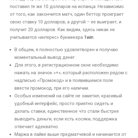
поставил те же 10 долларов на испанца. Независимо
от того, как закончится матч, один беттор проиграет
свою ставку 10 долларов, а другой – ее выиграет, и
получит 20 долларов. Как видим, здесь никак не
учитывается «интерес» букмекера
1win
.
В общем, я полностью удовлетворен и получаю
моментальный вывод денег.
Для этого, в регистрационном окне необходимо
нажать на значок «+», который расположен рядом с
надписью «Промокод» и в появившемся поле
ввести промокод, при его наличии.
Особых изменений на сайте не заметил, красивый
удобный интерфейс, просто приятно сидеть и
делать ставки, единственное что стали быстрее
выводить деньги, если есть косяки, поддержка
отвечает адекватно.
Маржа в лайве выше предматчевой и начинается от