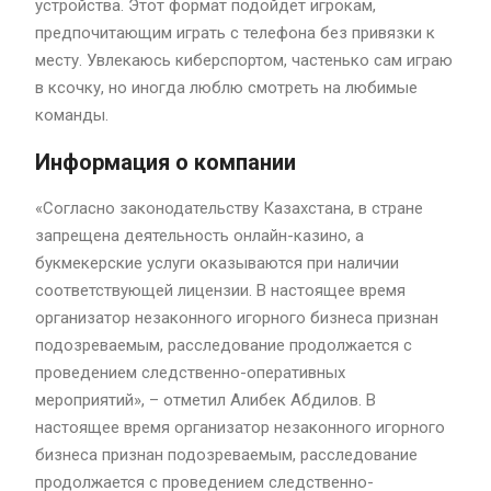
устройства. Этот формат подойдет игрокам,
предпочитающим играть с телефона без привязки к
месту. Увлекаюсь киберспортом, частенько сам играю
в ксочку, но иногда люблю смотреть на любимые
команды.
Информация о компании
«Согласно законодательству Казахстана, в стране
запрещена деятельность онлайн-казино, а
букмекерские услуги оказываются при наличии
соответствующей лицензии. В настоящее время
организатор незаконного игорного бизнеса признан
подозреваемым, расследование продолжается с
проведением следственно-оперативных
мероприятий», – отметил Алибек Абдилов. В
настоящее время организатор незаконного игорного
бизнеса признан подозреваемым, расследование
продолжается с проведением следственно-