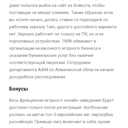
даже попытка выйти на сайт из бойкота, чтобы
поставщик не мешал слиянию. Таким образом, если
вы хотите начать делать ставки то переходите по
рабочему зеркалу 1win, другого достойного варианта
нет. Зеркало работает не только на ПК, но и на
портативных устройствах. 1WIN обвиняют в
организации незаконного игорного бизнеса и
оказании букмекерских услуг без наличия
соответствующей лицензии. Сотрудники
департамента АФМ по Алматинской области начали
досудебное расследование.
Бонусы
Весь функционал игорного онлайн-заведения будет
доступен только после регистрации. Футбольная
роспись на матчи топ-5 европейских лиг, еврокубки,
российскую Премьер-лигу включает в себя, кроме