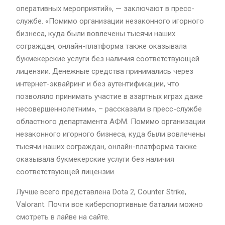
оперативных мероприятий», — заключают в пресс-
службе. «Помимо организации незаконного игорного
бизнеса, куда были вовлечены тысячи наших
сограждан, онлайн-платформа также оказывала
букмекерские услуги без наличия соответствующей
лицензии. Денежные средства принимались через
интернет-эквайринг и без аутентификации, что
позволяло принимать участие в азартных играх даже
несовершеннолетним», – рассказали в пресс-службе
областного департамента АФМ. Помимо организации
незаконного игорного бизнеса, куда были вовлечены
тысячи наших сограждан, онлайн-платформа также
оказывала букмекерские услуги без наличия
соответствующей лицензии.
Лучше всего представлена Dota 2, Counter Strike,
Valorant. Почти все киберспортивные баталии можно
смотреть в лайве на сайте.