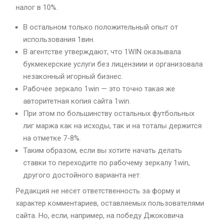
налог в 10%.
В остальном только положительный опыт от
использования 1вин.
В агентстве утверждают, что 1WIN оказывала
букмекерские услуги без лицензиии и организовала
незаконный игорный бизнес.
Рабочее зеркало 1win — это точно такая же
авторитетная копия сайта 1win.
При этом по большинству остальных футбольных
лиг маржа как на исходы, так и на тоталы держится
на отметке 7-8%.
Таким образом, если вы хотите начать делать
ставки то переходите по рабочему зеркалу 1win,
другого достойного варианта нет.
Редакция не несет ответственность за форму и
характер комментариев, оставляемых пользователями
сайта. Но, если, например, на победу Джоковича