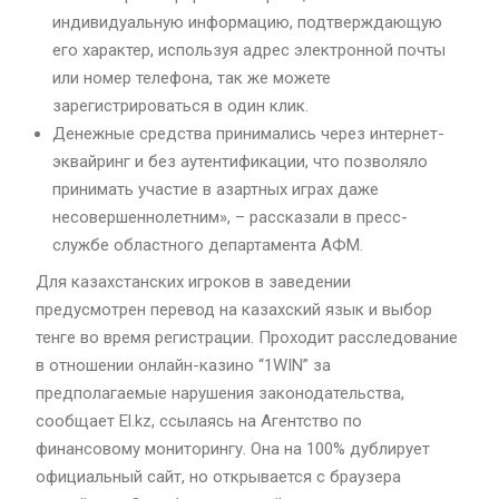
индивидуальную информацию, подтверждающую
его характер, используя адрес электронной почты
или номер телефона, так же можете
зарегистрироваться в один клик.
Денежные средства принимались через интернет-
эквайринг и без аутентификации, что позволяло
принимать участие в азартных играх даже
несовершеннолетним», – рассказали в пресс-
службе областного департамента АФМ.
Для казахстанских игроков в заведении
предусмотрен перевод на казахский язык и выбор
тенге во время регистрации. Проходит расследование
в отношении онлайн-казино “1WIN” за
предполагаемые нарушения законодательства,
сообщает El.kz, ссылаясь на Агентство по
финансовому мониторингу. Она на 100% дублирует
официальный сайт, но открывается с браузера