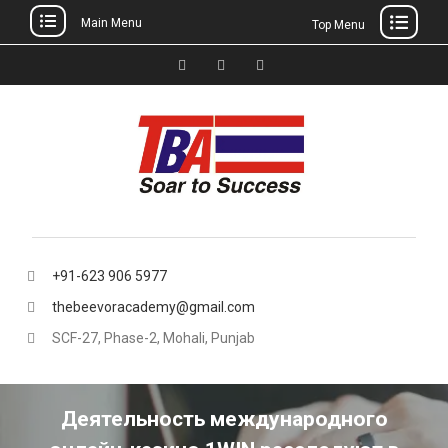
Main Menu
Top Menu
Skip
to
Facebook
Instagram
thebeevoracademy@gmail.
content
+91-623 906 5977
thebeevoracademy@gmail.com
SCF-27, Phase-2, Mohali, Punjab
Деятельность международного