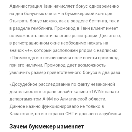
Администрация 1вин начисляет бонус одновременно
на два бонусных счета – в букмекерской конторе.
Отыграть бонус можно, как в разделе беттинга, так и
в разделе гемблинга. Промокод в 1вин клиент имеет
возможность ввести на этапе регистрации. Для этого,
в регистрационном окне необходимо нажать на
значок «+», который расположен рядом с надписью
«Промокод» и в появившемся поле ввести промокод,
при его наличии. Промокод дает возможность
увеличить размер приветственного бонуса в два раза.
«Досудебное расследование по факту незаконной
деятельности в стране онлайн-казино «1WIN» начато
департаментом АФМ по Алматинской области.
Данное казино функционировало не только в
Казахстане, но и в странах СНГ и дальнего зарубежья.
Зачем букмекер изменяет