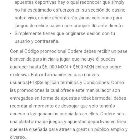
apuestas deportivas hay o qual reconocer que simply
no ha escatimado esfuerzos en su sección de casino
sobre vivo, donde encontrarás varias versiones para
juegos de online casino con croupier durante directo.
Simplemente tienes que originarse sesión con tu
usuario y contraseña.
Con el Código promocional Codere debes recibir un pase
bienvenida para iniciar a jugar, que incluye él puedes
guarecer hasta $5. 000 MXN + $500 MXN extras sobre
exclusiva. Esta información es para nuevos
usuarios|+18|Se aplican términos y Condiciones. Como
las promociones la cual ofrece este manipulador son
entregadas en forma de apuestas tidak bermodal, debes
recordar al momento de despojar que solo tendrás
acceso a las ganancias asociadas an ellos. Codere sera
una plataforma de juegos y apuestas deportivas en línea
que está diseñada para atraer a great un público amplio y
diverso.