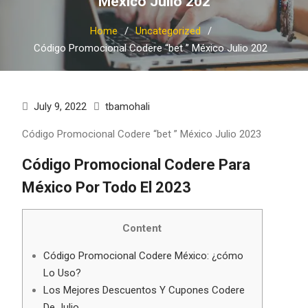
México Julio 202
Home
Uncategorized
Código Promocional Codere “bet ” México Julio 202
July 9, 2022
tbamohali
Código Promocional Codere “bet ” México Julio 2023
Código Promocional Codere Para
México Por Todo El 2023
Content
Código Promocional Codere México: ¿cómo
Lo Uso?
Los Mejores Descuentos Y Cupones Codere
De Julio