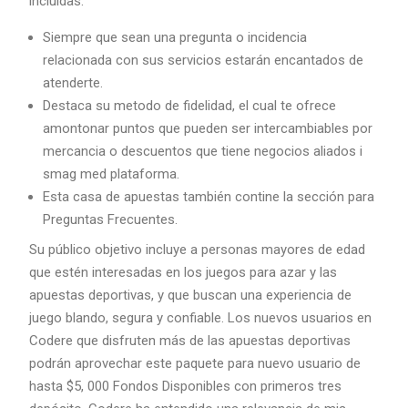
incluidas.
Siempre que sean una pregunta o incidencia
relacionada con sus servicios estarán encantados de
atenderte.
Destaca su metodo de fidelidad, el cual te ofrece
amontonar puntos que pueden ser intercambiables por
mercancia o descuentos que tiene negocios aliados i
smag med plataforma.
Esta casa de apuestas también contine la sección para
Preguntas Frecuentes.
Su público objetivo incluye a personas mayores de edad
que estén interesadas en los juegos para azar y las
apuestas deportivas, y que buscan una experiencia de
juego blando, segura y confiable. Los nuevos usuarios en
Codere que disfruten más de las apuestas deportivas
podrán aprovechar este paquete para nuevo usuario de
hasta $5, 000 Fondos Disponibles con primeros tres