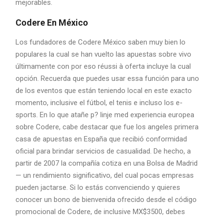
mejorables.
Codere En México
Los fundadores de Codere México saben muy bien lo
populares la cual se han vuelto las apuestas sobre vivo
últimamente con por eso réussi à oferta incluye la cual
opción. Recuerda que puedes usar essa función para uno
de los eventos que están teniendo local en este exacto
momento, inclusive el fútbol, el tenis e incluso los e-
sports. En lo que atañe p? linje med experiencia europea
sobre Codere, cabe destacar que fue los angeles primera
casa de apuestas en España que recibió conformidad
oficial para brindar servicios de casualidad. De hecho, a
partir de 2007 la compañía cotiza en una Bolsa de Madrid
— un rendimiento significativo, del cual pocas empresas
pueden jactarse. Si lo estás convenciendo y quieres
conocer un bono de bienvenida ofrecido desde el código
promocional de Codere, de inclusive MX$3500, debes