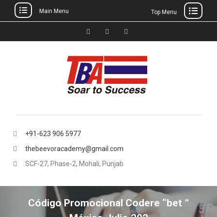
Main Menu
Top Menu
Skip
to
Facebook
Instagram
thebeevoracademy@gmail.
content
+91-623 906 5977
thebeevoracademy@gmail.com
SCF-27, Phase-2, Mohali, Punjab
Código Promocional Codere “bet ”