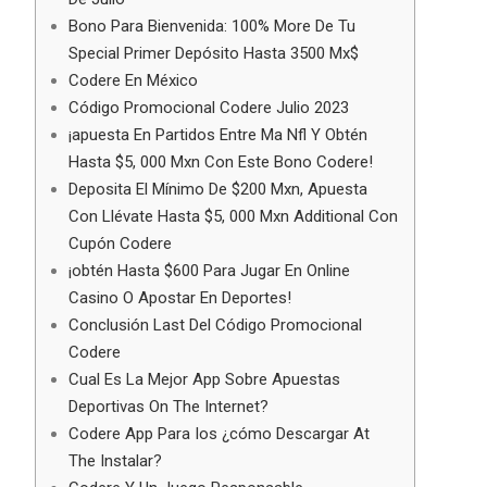
Bono Para Bienvenida: 100% More De Tu
Special Primer Depósito Hasta 3500 Mx$
Codere En México
Código Promocional Codere Julio 2023
¡apuesta En Partidos Entre Ma Nfl Y Obtén
Hasta $5, 000 Mxn Con Este Bono Codere!
Deposita El Mínimo De $200 Mxn, Apuesta
Con Llévate Hasta $5, 000 Mxn Additional Con
Cupón Codere
¡obtén Hasta $600 Para Jugar En Online
Casino O Apostar En Deportes!
Conclusión Last Del Código Promocional
Codere
Cual Es La Mejor App Sobre Apuestas
Deportivas On The Internet?
Codere App Para Ios ¿cómo Descargar At
The Instalar?