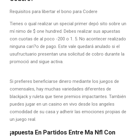
Requisitos para libertar el bono para Codere
Tienes o qual realizar un special primer depó sito sobre un
mí nimo de $ one hundred. Debes realizar sus apuestas
con cuotas de al poco -200 o 1. 5. No acontecer realizado
ninguna cari?o de pago. Este vale quedará anulado si el
usufructuario presentan una solicitud de cobro durante la
promoció and sigue activa.
Si prefieres beneficiarse dinero mediante los juegos de
comensales, hay muchas variedades diferentes de
blackjack y ruleta que tiene premios impactantes. También
puedes jugar en un casino en vivo desde los angeles
comodidad de su casa y adherir las emociones propias de
un juego real.
¡apuesta En Partidos Entre Ma Nfl Con