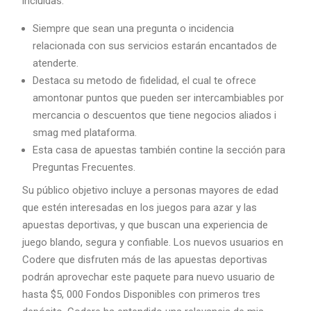
incluidas.
Siempre que sean una pregunta o incidencia
relacionada con sus servicios estarán encantados de
atenderte.
Destaca su metodo de fidelidad, el cual te ofrece
amontonar puntos que pueden ser intercambiables por
mercancia o descuentos que tiene negocios aliados i
smag med plataforma.
Esta casa de apuestas también contine la sección para
Preguntas Frecuentes.
Su público objetivo incluye a personas mayores de edad
que estén interesadas en los juegos para azar y las
apuestas deportivas, y que buscan una experiencia de
juego blando, segura y confiable. Los nuevos usuarios en
Codere que disfruten más de las apuestas deportivas
podrán aprovechar este paquete para nuevo usuario de
hasta $5, 000 Fondos Disponibles con primeros tres