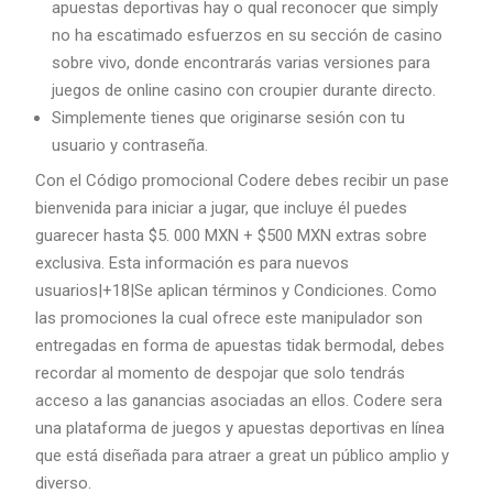
apuestas deportivas hay o qual reconocer que simply
no ha escatimado esfuerzos en su sección de casino
sobre vivo, donde encontrarás varias versiones para
juegos de online casino con croupier durante directo.
Simplemente tienes que originarse sesión con tu
usuario y contraseña.
Con el Código promocional Codere debes recibir un pase
bienvenida para iniciar a jugar, que incluye él puedes
guarecer hasta $5. 000 MXN + $500 MXN extras sobre
exclusiva. Esta información es para nuevos
usuarios|+18|Se aplican términos y Condiciones. Como
las promociones la cual ofrece este manipulador son
entregadas en forma de apuestas tidak bermodal, debes
recordar al momento de despojar que solo tendrás
acceso a las ganancias asociadas an ellos. Codere sera
una plataforma de juegos y apuestas deportivas en línea
que está diseñada para atraer a great un público amplio y
diverso.