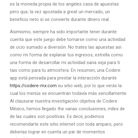
es la moneda propia de los angeles casa de apuestas
pero que, la vez apostada a great un mercado, un
beneficio neto sí se convierte durante dinero real.
Asimismo, siempre ha sido importante tener durante
cuenta que este juego debe tomarse como una actividad
de ocio sumado a diversión. No trates las apuestas asi
como mi forma de explanar tus ingresos, estrella como
una forma de desarrollar mi actividad sana seja para ti
tais como para tu atmosfera. En resumen, una Codere
app está pensada para prestar la interacción durante
https://codere-mx.com
su sitio web, por lo que verás la
cual los menús se encuentran todavía más sencillamente.
Al clausurar nuestra investigación objetiva de Codere
México, hemos llegado the varias conclusiones, miles de
de las cuales son positivas. Es decir, podemos
recomendarte este sitio internet con toda amparo, pero
deberías lograr en cuenta un par de momentos