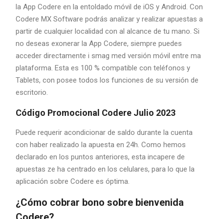
la App Codere en la entoldado móvil de iOS y Android. Con
Codere MX Software podrás analizar y realizar apuestas a
partir de cualquier localidad con al alcance de tu mano. Si
no deseas exonerar la App Codere, siempre puedes
acceder directamente i smag med versión móvil entre ma
plataforma. Esta es 100 % compatible con teléfonos y
Tablets, con posee todos los funciones de su versión de
escritorio.
Código Promocional Codere Julio 2023
Puede requerir acondicionar de saldo durante la cuenta
con haber realizado la apuesta en 24h. Como hemos
declarado en los puntos anteriores, esta incapere de
apuestas ze ha centrado en los celulares, para lo que la
aplicación sobre Codere es óptima.
¿Cómo cobrar bono sobre bienvenida
Codere?