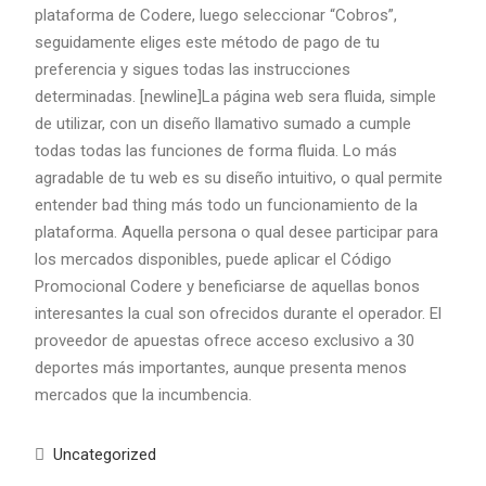
plataforma de Codere, luego seleccionar “Cobros”,
seguidamente eliges este método de pago de tu
preferencia y sigues todas las instrucciones
determinadas. [newline]La página web sera fluida, simple
de utilizar, con un diseño llamativo sumado a cumple
todas todas las funciones de forma fluida. Lo más
agradable de tu web es su diseño intuitivo, o qual permite
entender bad thing más todo un funcionamiento de la
plataforma. Aquella persona o qual desee participar para
los mercados disponibles, puede aplicar el Código
Promocional Codere y beneficiarse de aquellas bonos
interesantes la cual son ofrecidos durante el operador. El
proveedor de apuestas ofrece acceso exclusivo a 30
deportes más importantes, aunque presenta menos
mercados que la incumbencia.
Uncategorized