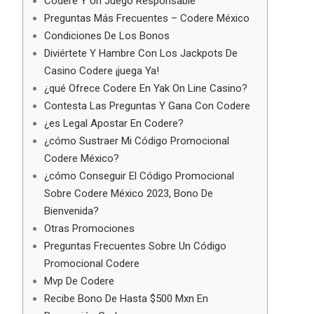
Codere Y Un Juego Responsable
Preguntas Más Frecuentes – Codere México
Condiciones De Los Bonos
Diviértete Y Hambre Con Los Jackpots De
Casino Codere ¡juega Ya!
¿qué Ofrece Codere En Yak On Line Casino?
Contesta Las Preguntas Y Gana Con Codere
¿es Legal Apostar En Codere?
¿cómo Sustraer Mi Código Promocional
Codere México?
¿cómo Conseguir El Código Promocional
Sobre Codere México 2023, Bono De
Bienvenida?
Otras Promociones
Preguntas Frecuentes Sobre Un Código
Promocional Codere
Mvp De Codere
Recibe Bono De Hasta $500 Mxn En