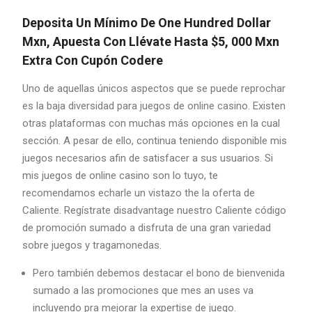
Deposita Un Mínimo De One Hundred Dollar
Mxn, Apuesta Con Llévate Hasta $5, 000 Mxn
Extra Con Cupón Codere
Uno de aquellas únicos aspectos que se puede reprochar
es la baja diversidad para juegos de online casino. Existen
otras plataformas con muchas más opciones en la cual
sección. A pesar de ello, continua teniendo disponible mis
juegos necesarios afin de satisfacer a sus usuarios. Si
mis juegos de online casino son lo tuyo, te
recomendamos echarle un vistazo the la oferta de
Caliente. Regístrate disadvantage nuestro Caliente código
de promoción sumado a disfruta de una gran variedad
sobre juegos y tragamonedas.
Pero también debemos destacar el bono de bienvenida
sumado a las promociones que mes an uses va
incluyendo pra mejorar la expertise de juego.