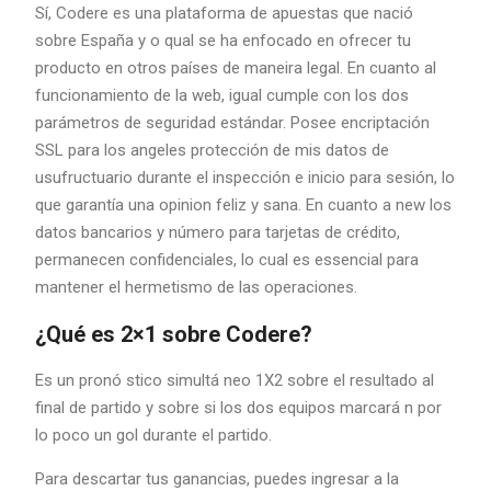
Sí, Codere es una plataforma de apuestas que nació
sobre España y o qual se ha enfocado en ofrecer tu
producto en otros países de maneira legal. En cuanto al
funcionamiento de la web, igual cumple con los dos
parámetros de seguridad estándar. Posee encriptación
SSL para los angeles protección de mis datos de
usufructuario durante el inspección e inicio para sesión, lo
que garantía una opinion feliz y sana. En cuanto a new los
datos bancarios y número para tarjetas de crédito,
permanecen confidenciales, lo cual es essencial para
mantener el hermetismo de las operaciones.
¿Qué es 2×1 sobre Codere?
Es un pronó stico simultá neo 1X2 sobre el resultado al
final de partido y sobre si los dos equipos marcará n por
lo poco un gol durante el partido.
Para descartar tus ganancias, puedes ingresar a la