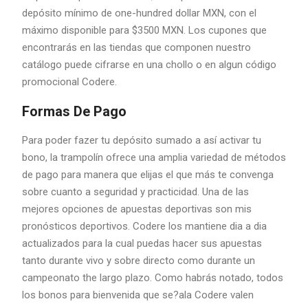
depósito mínimo de one-hundred dollar MXN, con el
máximo disponible para $3500 MXN. Los cupones que
encontrarás en las tiendas que componen nuestro
catálogo puede cifrarse en una chollo o en algun código
promocional Codere.
Formas De Pago
Para poder fazer tu depósito sumado a así activar tu
bono, la trampolín ofrece una amplia variedad de métodos
de pago para manera que elijas el que más te convenga
sobre cuanto a seguridad y practicidad. Una de las
mejores opciones de apuestas deportivas son mis
pronósticos deportivos. Codere los mantiene dia a dia
actualizados para la cual puedas hacer sus apuestas
tanto durante vivo y sobre directo como durante un
campeonato the largo plazo. Como habrás notado, todos
los bonos para bienvenida que se?ala Codere valen