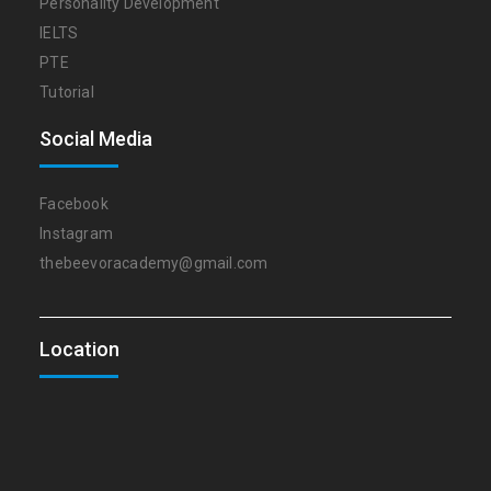
Personality Development
IELTS
PTE
Tutorial
Social Media
Facebook
Instagram
thebeevoracademy@gmail.com
Location