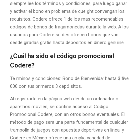
siempre lee los términos y condiciones, para luego ganar
y activar el bono en problema de que ght convengan los
requisitos. Codere ofrece 1 de los mas recomendables
códigos de bonos de tragamonedas durante la web. A los
usuarios para Codere se des ofrecen bonos que van
desde giradas gratis hasta depósitos en dinero genuine.
¿Cuál ha sido el código promocional
Codere?
Té rminos y condiciones: Bono de Bienvenida: hasta $ five.
000 con tus primeros 3 depó sitos.
Al registrarte en la página web desde un ordenador o
aparelhos móviles, se contine acceso al Código
Promocional Codere, con an otros bonos eventuales. El
método de pago sera una parte fundamental de cualquier
trampolín de juegos con apuestas deportivas en línea, y
Codere en México ofrece una amplia variedad de