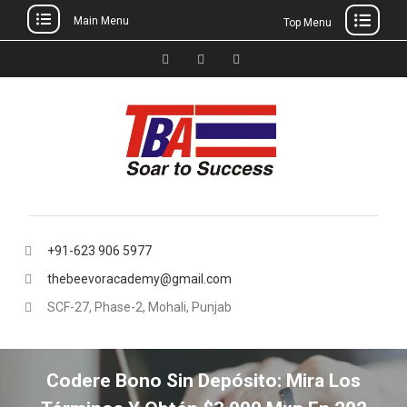
Main Menu
Top Menu
Skip
to
Facebook
Instagram
thebeevoracademy@gmail.
content
+91-623 906 5977
thebeevoracademy@gmail.com
SCF-27, Phase-2, Mohali, Punjab
Codere Bono Sin Depósito: Mira Los