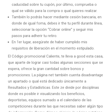
caducidad sobre tu cupón, por último, comprueba o
qual se válido para la compra o qual quieres realizar.
También lo podrás hacer mediante cesión bancaria, en
donde de igual foma, debes ir the tu perfil durante línea,
seleccionar la opción “Cobrar online” y seguir mis
pasos para adherir tu retiro.
En 1er lugar, asegúrate de haber cumplido mis
requisitos de liberación en el momento estipulado.
El Código promocional Caliente, te lleva a good esta casa,
que aparte de lograr casi todas algunas secciones que se
espera, ofrece la gran cantidad sobre bonos y
promociones. La página net también cuenta disadvantage
un apartado o qual está dedicado únicamente a
Resultados y Estadísticas. Este ze divide por disciplinas
donde es posible ir visualizando los beneficios,
deportistas, equipos sumado a el calendario de las
competiciones durante las que necesitas saber algún tipo