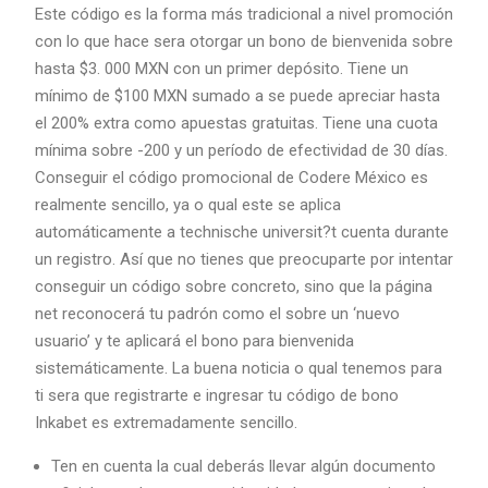
Este código es la forma más tradicional a nivel promoción
con lo que hace sera otorgar un bono de bienvenida sobre
hasta $3. 000 MXN con un primer depósito. Tiene un
mínimo de $100 MXN sumado a se puede apreciar hasta
el 200% extra como apuestas gratuitas. Tiene una cuota
mínima sobre -200 y un período de efectividad de 30 días.
Conseguir el código promocional de Codere México es
realmente sencillo, ya o qual este se aplica
automáticamente a technische universit?t cuenta durante
un registro. Así que no tienes que preocuparte por intentar
conseguir un código sobre concreto, sino que la página
net reconocerá tu padrón como el sobre un ‘nuevo
usuario’ y te aplicará el bono para bienvenida
sistemáticamente. La buena noticia o qual tenemos para
ti sera que registrarte e ingresar tu código de bono
Inkabet es extremadamente sencillo.
Ten en cuenta la cual deberás llevar algún documento