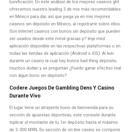
bonificación. En este análisis de los mejores casinos ght
ofrecemos nuestro leading 3 de mis más recomendables
en México para dar, así que juega ya en mis mejores
casinos sin depósito en México, al registrarte sobre ellos.
Son internet casinos con bonos sin depósito que pueden
ser usados desde este móvil gracias p? linje med
aplicación disponible en las respectivas plataformas o en
todas las tiendas de aplicación (Android o iOS). Al leer
durante un casino la cual hay bonos bad thing depósito,
muchos dudan y se preguntan ¿Puedo ganar efectivo real
con algun bono sin depósito?
Codere Juegos De Gambling Dens Y Casino
Durante Vivo
El lugar tiene un atrayente bono de bienvenida para su
sección de apuestas deportivas, este consiste durante
triplicar el montante de tu 1er depósito hasta el máximo
de 3. 000 MXN. Su sección de on line casino se compone