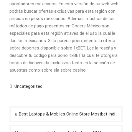
apostadores mexicanos. En esta versión de su web web
podrás buscar ofertas exclusivas para esta región con
precios en pesos mexicanos. Además, muchos de los
métodos de pago presentes en Codere México son
especiales para esta región através de el uso la cual le
dan los mexicanos. Si lo parece poco, intento la oferta
sobre deportes disponible sobre 1xBET. Lee la reseña y
descubre tu código para bono 1xBET la cual te otorgará
bonos de bienvenida exclusivos tanto en la sección de
apuestas como sobre ela sobre casino.
Uncategorized
Post
Best Laptops & Mobiles Online Store Mostbet Indi
navigation