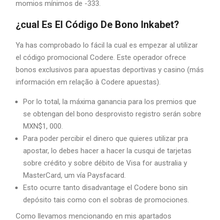
momios mínimos de -333.
¿cual Es El Código De Bono Inkabet?
Ya has comprobado lo fácil la cual es empezar al utilizar
el código promocional Codere. Este operador ofrece
bonos exclusivos para apuestas deportivas y casino (más
información em relação à Codere apuestas).
Por lo total, la máxima ganancia para los premios que
se obtengan del bono desprovisto registro serán sobre
MXN$1, 000.
Para poder percibir el dinero que quieres utilizar pra
apostar, lo debes hacer a hacer la cusqui de tarjetas
sobre crédito y sobre débito de Visa for australia y
MasterCard, um vía Paysfacard.
Esto ocurre tanto disadvantage el Codere bono sin
depósito tais como con el sobras de promociones.
Como llevamos mencionando en mis apartados