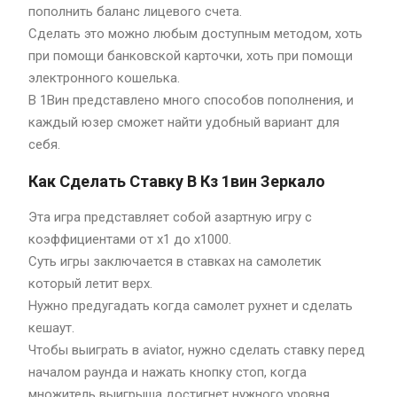
пополнить баланс лицевого счета.
Сделать это можно любым доступным методом, хоть
при помощи банковской карточки, хоть при помощи
электронного кошелька.
В 1Вин представлено много способов пополнения, и
каждый юзер сможет найти удобный вариант для
себя.
Как Сделать Ставку В Кз 1вин Зеркало
Эта игра представляет собой азартную игру с
коэффициентами от x1 до x1000.
Суть игры заключается в ставках на самолетик
который летит верх.
Нужно предугадать когда самолет рухнет и сделать
кешаут.
Чтобы выиграть в aviator, нужно сделать ставку перед
началом раунда и нажать кнопку стоп, когда
множитель выигрыша достигнет нужного уровня.