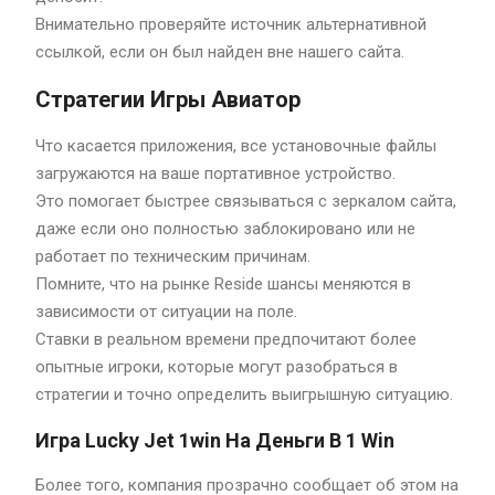
Внимательно проверяйте источник альтернативной
ссылкой, если он был найден вне нашего сайта.
Стратегии Игры Авиатор
Что касается приложения, все установочные файлы
загружаются на ваше портативное устройство.
Это помогает быстрее связываться с зеркалом сайта,
даже если оно полностью заблокировано или не
работает по техническим причинам.
Помните, что на рынке Reside шансы меняются в
зависимости от ситуации на поле.
Ставки в реальном времени предпочитают более
опытные игроки, которые могут разобраться в
стратегии и точно определить выигрышную ситуацию.
Игра Lucky Jet 1win На Деньги В 1 Win
Более того, компания прозрачно сообщает об этом на