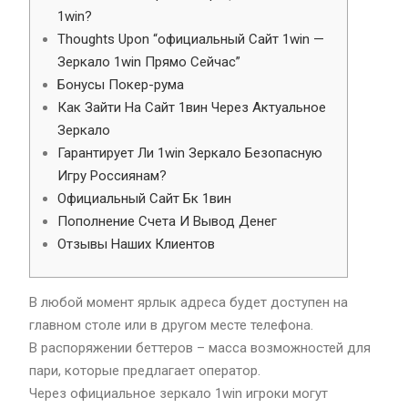
1win?
Thoughts Upon “официальный Сайт 1win —
Зеркало 1win Прямо Сейчас”
Бонусы Покер-рума
Как Зайти На Сайт 1вин Через Актуальное
Зеркало
Гарантирует Ли 1win Зеркало Безопасную
Игру Россиянам?
Официальный Сайт Бк 1вин
Пополнение Счета И Вывод Денег
Отзывы Наших Клиентов
В любой момент ярлык адреса будет доступен на
главном столе или в другом месте телефона.
В распоряжении беттеров – масса возможностей для
пари, которые предлагает оператор.
Через официальное зеркало 1win игроки могут