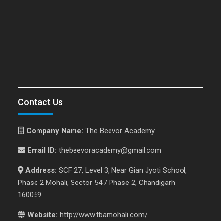
Contact Us
Company Name:
The Beevor Academy
Email ID:
thebeevoracademy@gmail.com
Address:
SCF 27, Level 3, Near Gian Jyoti School,
Phase 2 Mohali, Sector 54 / Phase 2, Chandigarh
160059
Website:
http://www.tbamohali.com/