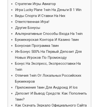
Стратегии Игры Авиатор
Игра Lucky Plane 1win На Деньги В 1 Win
Виды Спорта И Ставки На Них
Ответственная Игра!
Другие Бонусы
Альтернативные Способы Входа На 1win
Букмекерская Контора И Казино 1вин
Бонусная Программа 1вин
Ин Бонус 500% На Первый Депозит Для
Новых Игроков По Промокоду
Бонус На Экспресс, Экспрессставки На
1win
Отличия 1win От Локальных Российских
Букмекеров
Приложения 1вин Для Андроид И Ios
Депозит И Вывод Средств: Как Пополнить
1вин?
Как Скачать Зеркало Официального Сайта