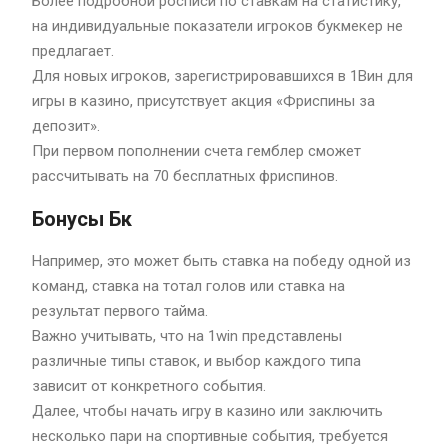
Более подробной росписи по ставкам на статистику,
на индивидуальные показатели игроков букмекер не
предлагает.
Для новых игроков, зарегистрировавшихся в 1Вин для
игры в казино, присутствует акция «Фриспины за
депозит».
При первом пополнении счета гемблер сможет
рассчитывать на 70 бесплатных фриспинов.
Бонусы Бк
Например, это может быть ставка на победу одной из
команд, ставка на тотал голов или ставка на
результат первого тайма.
Важно учитывать, что на 1win представлены
различные типы ставок, и выбор каждого типа
зависит от конкретного события.
Далее, чтобы начать игру в казино или заключить
несколько пари на спортивные события, требуется