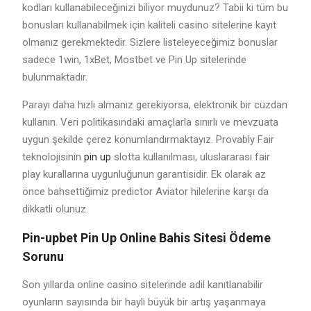
kodları kullanabileceğinizi biliyor muydunuz? Tabii ki tüm bu
bonusları kullanabilmek için kaliteli casino sitelerine kayıt
olmanız gerekmektedir. Sizlere listeleyeceğimiz bonuslar
sadece 1win, 1xBet, Mostbet ve Pin Up sitelerinde
bulunmaktadır.
Parayı daha hızlı almanız gerekiyorsa, elektronik bir cüzdan
kullanın. Veri politikasındaki amaçlarla sınırlı ve mevzuata
uygun şekilde çerez konumlandırmaktayız. Provably Fair
teknolojisinin
pin up
slotta kullanılması, uluslararası fair
play kurallarına uygunluğunun garantisidir. Ek olarak az
önce bahsettiğimiz predictor Aviator hilelerine karşı da
dikkatli olunuz.
Pin-upbet Pin Up Online Bahis Sitesi Ödeme
Sorunu
Son yıllarda online casino sitelerinde adil kanıtlanabilir
oyunların sayısında bir hayli büyük bir artış yaşanmaya