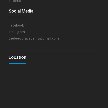
Tutorial
Social Media
Facebook
Instagram
thebeevoracademy@gmail.com
Location