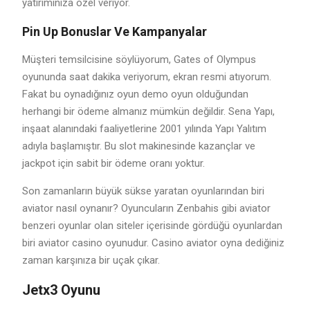
yatırımınıza özel veriyor.
Pin Up Bonuslar Ve Kampanyalar
Müşteri temsilcisine söylüyorum, Gates of Olympus
oyununda saat dakika veriyorum, ekran resmi atıyorum.
Fakat bu oynadığınız oyun demo oyun olduğundan
herhangi bir ödeme almanız mümkün değildir. Sena Yapı,
inşaat alanındaki faaliyetlerine 2001 yılında Yapı Yalıtım
adıyla başlamıştır. Bu slot makinesinde kazançlar ve
jackpot için sabit bir ödeme oranı yoktur.
Son zamanların büyük sükse yaratan oyunlarından biri
aviator nasıl oynanır? Oyuncuların Zenbahis gibi aviator
benzeri oyunlar olan siteler içerisinde gördüğü oyunlardan
biri aviator casino oyunudur. Casino aviator oyna dediğiniz
zaman karşınıza bir uçak çıkar.
Jetx3 Oyunu