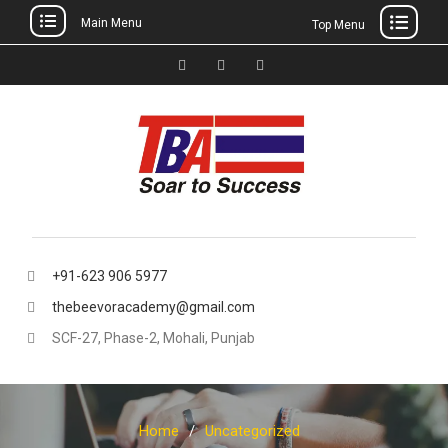
Main Menu
Top Menu
Skip
to
Facebook
Instagram
thebeevoracademy@gmail.
content
+91-623 906 5977
thebeevoracademy@gmail.com
SCF-27, Phase-2, Mohali, Punjab
Home
Uncategorized