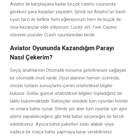
Aviator ile karşılaşana kadar birçok casino oyununda
gereksiz para kayıpları yaşadım. Şimdi ise Aviator’un basit
oyun tarzı ile birlikte hem eğleniyorum hem de küçük de
olsa kazançlar elde ediyorum. Lucky Jet, 1win Casino
sitesinin popüler Crash oyunlarından biridir.
Aviator Oyununda Kazandığım Parayı
Nasıl Çekerim?
Geçiş anahtarının Otomatik konuma getirilmesini sağlayan
bir otomatik mod vardır. Oyun alanının hemen üzerinde,
önceki turların sonuçlarını içeren istatistiksel bilgiler
bulunur. Solda, güncel istatistiksel bilgileri topladığınız bir
tablo bulunmaktadır. Bahisçiler sitedeki tüm oyunları listeler
ve onlara bahis sunar. Sitede yer alan tüm oyunlar için aynı
işlemi yapabileceğiniz gibi tekli bahis seçeneğini de tercih
edebilirsiniz. Ayrıca bahis paketleri satın alabilir veya
sadece bir maça bahis yapmaya karar verebilirsiniz.