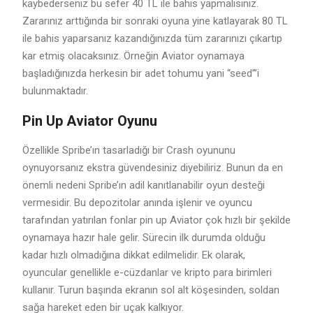
kaybederseniz bu sefer 40 TL ile bahis yapmalısınız.
Zararınız arttığında bir sonraki oyuna yine katlayarak 80 TL
ile bahis yaparsanız kazandığınızda tüm zararınızı çıkartıp
kar etmiş olacaksınız. Örneğin Aviator oynamaya
başladığınızda herkesin bir adet tohumu yani “seed”’i
bulunmaktadır.
Pin Up Aviator Oyunu
Özellikle Spribe’ın tasarladığı bir Crash oyununu
oynuyorsanız ekstra güvendesiniz diyebiliriz. Bunun da en
önemli nedeni Spribe’ın adil kanıtlanabilir oyun desteği
vermesidir. Bu depozitolar anında işlenir ve oyuncu
tarafından yatırılan fonlar pin up Aviator çok hızlı bir şekilde
oynamaya hazır hale gelir. Sürecin ilk durumda olduğu
kadar hızlı olmadığına dikkat edilmelidir. Ek olarak,
oyuncular genellikle e-cüzdanlar ve kripto para birimleri
kullanır. Turun başında ekranın sol alt köşesinden, soldan
sağa hareket eden bir uçak kalkıyor.