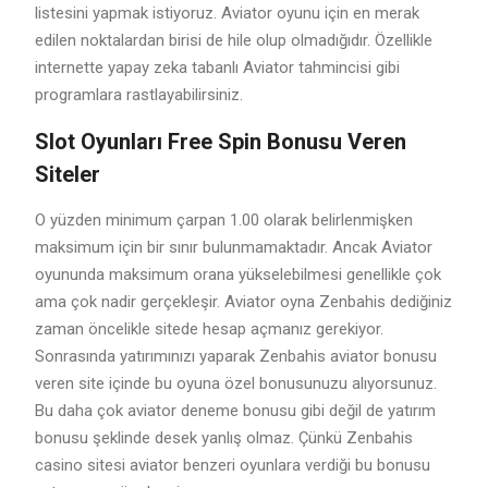
listesini yapmak istiyoruz. Aviator oyunu için en merak
edilen noktalardan birisi de hile olup olmadığıdır. Özellikle
internette yapay zeka tabanlı Aviator tahmincisi gibi
programlara rastlayabilirsiniz.
Slot Oyunları Free Spin Bonusu Veren
Siteler
O yüzden minimum çarpan 1.00 olarak belirlenmişken
maksimum için bir sınır bulunmamaktadır. Ancak Aviator
oyununda maksimum orana yükselebilmesi genellikle çok
ama çok nadir gerçekleşir. Aviator oyna Zenbahis dediğiniz
zaman öncelikle sitede hesap açmanız gerekiyor.
Sonrasında yatırımınızı yaparak Zenbahis aviator bonusu
veren site içinde bu oyuna özel bonusunuzu alıyorsunuz.
Bu daha çok aviator deneme bonusu gibi değil de yatırım
bonusu şeklinde desek yanlış olmaz. Çünkü Zenbahis
casino sitesi aviator benzeri oyunlara verdiği bu bonusu