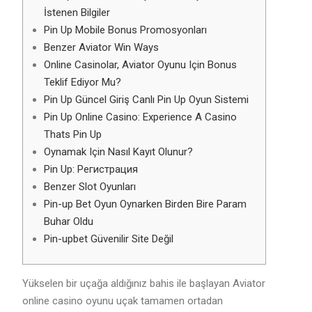
İstenen Bilgiler
Pin Up Mobile Bonus Promosyonları
Benzer Aviator Win Ways
Online Casinolar, Aviator Oyunu Için Bonus
Teklif Ediyor Mu?
Pin Up Güncel Giriş Canlı Pin Up Oyun Sistemi
Pin Up Online Casino: Experience A Casino
Thats Pin Up
Oynamak Için Nasıl Kayıt Olunur?
Pin Up: Регистрация
Benzer Slot Oyunları
Pin-up Bet Oyun Oynarken Birden Bire Param
Buhar Oldu
Pin-upbet Güvenilir Site Değil
Yükselen bir uçağa aldığınız bahis ile başlayan Aviator
online casino oyunu uçak tamamen ortadan