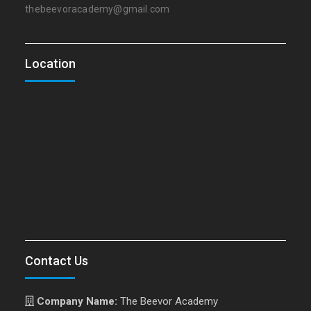
thebeevoracademy@gmail.com
Location
Contact Us
Company Name:
The Beevor Academy