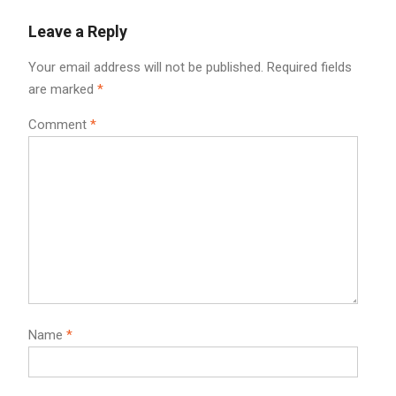
Leave a Reply
Your email address will not be published.
Required fields
are marked
*
Comment
*
Name
*