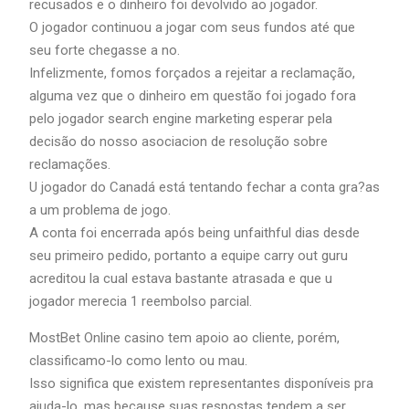
recusados e o dinheiro foi devolvido ao jogador.
O jogador continuou a jogar com seus fundos até que
seu forte chegasse a no.
Infelizmente, fomos forçados a rejeitar a reclamação,
alguma vez que o dinheiro em questão foi jogado fora
pelo jogador search engine marketing esperar pela
decisão do nosso asociacion de resolução sobre
reclamações.
U jogador do Canadá está tentando fechar a conta gra?as
a um problema de jogo.
A conta foi encerrada após being unfaithful dias desde
seu primeiro pedido, portanto a equipe carry out guru
acreditou la cual estava bastante atrasada e que u
jogador merecia 1 reembolso parcial.
MostBet Online casino tem apoio ao cliente, porém,
classificamo-lo como lento ou mau.
Isso significa que existem representantes disponíveis pra
ajuda-lo, mas because suas respostas tendem a ser