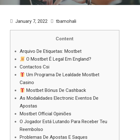
January 7, 2022
tbamohali
Content
Arquivo De Etiquetas: Mostbet
O Mostbet É Legal Em England?
Contactos Csi
Um Programa De Lealdade Mostbet
Casino
Mostbet Bónus De Cashback
As Modalidades Electronic Eventos De
Apostas
Mostbet Official Opiniões
O Jogador Está Lutando Para Receber Teu
Reembolso
Problemas De Apostas E Saques