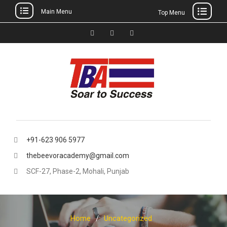
Main Menu
Top Menu
Skip
to
Facebook
Instagram
thebeevoracademy@gmail.
content
+91-623 906 5977
thebeevoracademy@gmail.com
SCF-27, Phase-2, Mohali, Punjab
Home
Uncategorized