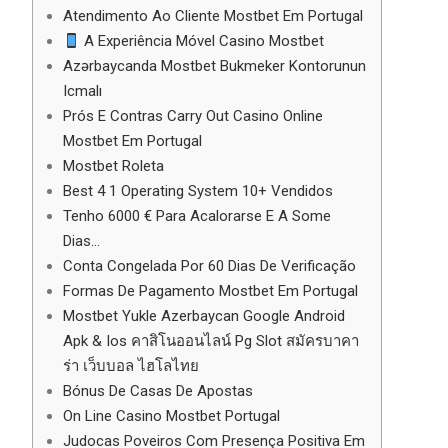
Atendimento Ao Cliente Mostbet Em Portugal
A Experiência Móvel Casino Mostbet
Azərbaycanda Mostbet Bukmeker Kontorunun
Icmalı
Prós E Contras Carry Out Casino Online
Mostbet Em Portugal
Mostbet Roleta
Best 4 1 Operating System 10+ Vendidos
Tenho 6000 € Para Acalorarse E A Some
Dias…
Conta Congelada Por 60 Dias De Verificação
Formas De Pagamento Mostbet Em Portugal
Mostbet Yukle Azerbaycan Google Android
Apk & Ios คาสิโนออนไลน์ Pg Slot สมัครบาคา
ร่า เว็บบอล ไฮโลไทย
Bónus De Casas De Apostas
On Line Casino Mostbet Portugal
Judocas Poveiros Com Presença Positiva Em