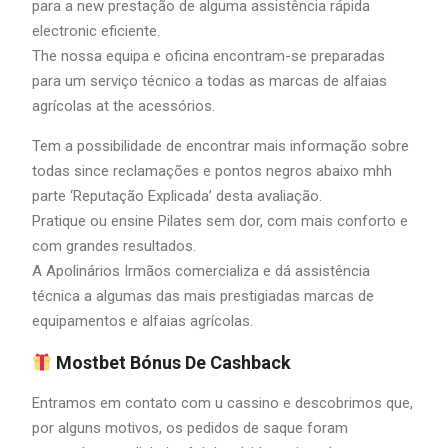
para a new prestação de alguma assistência rápida
electronic eficiente.
The nossa equipa e oficina encontram-se preparadas
para um serviço técnico a todas as marcas de alfaias
agrícolas at the acessórios.
Tem a possibilidade de encontrar mais informação sobre
todas since reclamações e pontos negros abaixo mhh
parte ‘Reputação Explicada’ desta avaliação.
Pratique ou ensine Pilates sem dor, com mais conforto e
com grandes resultados.
A Apolinários Irmãos comercializa e dá assistência
técnica a algumas das mais prestigiadas marcas de
equipamentos e alfaias agrícolas.
Mostbet Bónus De Cashback
Entramos em contato com u cassino e descobrimos que,
por alguns motivos, os pedidos de saque foram