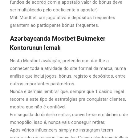
fundos de acordo com a aposta(o valor do bónus deve
ser multiplicado pelo coeficiente a apostar).
Mhh Mostbet, um jogo ativo e depósitos frequentes
garantem ao participante bónus frequentes.
Azərbaycanda Mostbet Bukmeker
Kontorunun Icmalı
Nesta Mostbet avaliação, pretendemos dar-lhe a
conhecer toda a atividade do site formal da marca, numa
análise que inclui jogos, bónus, registo e depósitos, entre
outros importantes parâmetros.
Nunca é demais lembrar que, sempre que 1 casino ilegal
recorre a este tipo de estratégias pra conquistar clientes,
mostra que não é confiável.
Em seguida do dinheiro entrar, converte-se em dinheiro de
monopólio, isso é, nunca vais conseguir retirar.
Após vários influencers simply no instagram terem
promovido os casinos ilegais Ice Casino electronic Vulkan