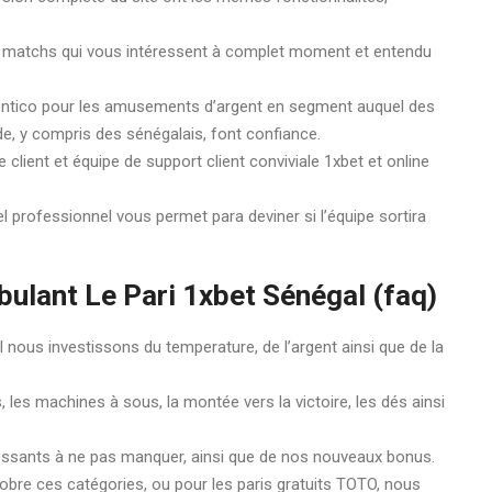
lk matchs qui vous intéressent à complet moment et entendu
tentico pour les amusements d’argent en segment auquel des
, y compris des sénégalais, font confiance.
lient et équipe de support client conviviale 1xbet et online
l professionnel vous permet para deviner si l’équipe sortira
ulant Le Pari 1xbet Sénégal (faq)
 nous investissons du temperature, de l’argent ainsi que de la
, les machines à sous, la montée vers la victoire, les dés ainsi
essants à ne pas manquer, ainsi que de nos nouveaux bonus.
obre ces catégories, ou pour les paris gratuits TOTO, nous