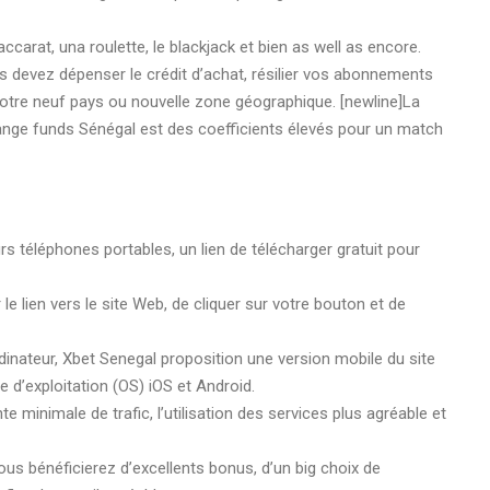
accarat, una roulette, le blackjack et bien as well as encore.
rs devez dépenser le crédit d’achat, résilier vos abonnements
 votre neuf pays ou nouvelle zone géographique. [newline]La
range funds Sénégal est des coefficients élevés pour un match
rs téléphones portables, un lien de télécharger gratuit pour
 le lien vers le site Web, de cliquer sur votre bouton et de
ordinateur, Xbet Senegal proposition une version mobile du site
e d’exploitation (OS) iOS et Android.
 minimale de trafic, l’utilisation des services plus agréable et
ous bénéficierez d’excellents bonus, d’un big choix de