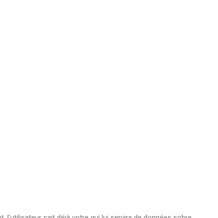
l’utilisateur sait déjà votre qui lui servira de données sobre