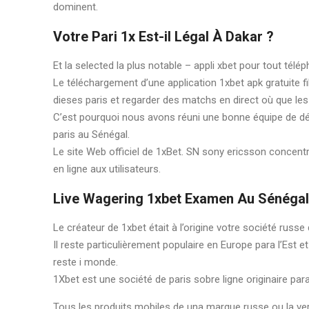
dominent.
Votre Pari 1x Est-il Légal À Dakar ?
Et la selected la plus notable – appli xbet pour tout tél
Le téléchargement d’une application 1xbet apk gratuite fi
dieses paris et regarder des matchs en direct où que les
C’est pourquoi nous avons réuni une bonne équipe de dév
paris au Sénégal.
Le site Web officiel de 1xBet. SN sony ericsson concentr
en ligne aux utilisateurs.
Live Wagering 1xbet Examen Au Sénégal
Le créateur de 1xbet était à l’origine votre société russe
Il reste particulièrement populaire en Europe para l’Est 
reste i monde.
1Xbet est une société de paris sobre ligne originaire pa
Tous les produits mobiles de una marque russe ou la ve