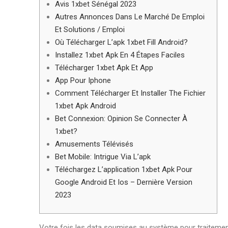
Avis 1xbet Sénégal 2023
Autres Annonces Dans Le Marché De Emploi
Et Solutions / Emploi
Où Télécharger L’apk 1xbet Fill Android?
Installez 1xbet Apk En 4 Étapes Faciles
Télécharger 1xbet Apk Et App
App Pour Iphone
Comment Télécharger Et Installer The Fichier
1xbet Apk Android
Bet Connexion: Opinion Se Connecter À
1xbet?
Amusements Télévisés
Bet Mobile: Intrigue Via L’apk
Téléchargez L’application 1xbet Apk Pour
Google Android Et Ios – Dernière Version
2023
Votre fois les data soumises au système pour traitement, 