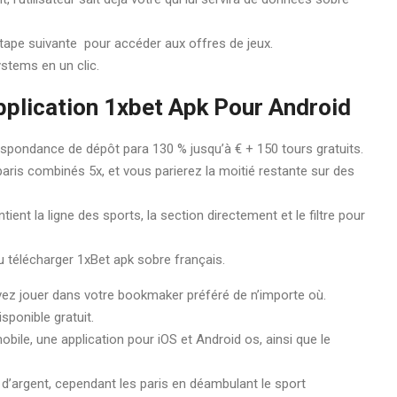
l’étape suivante pour accéder aux offres de jeux.
stems en un clic.
pplication 1xbet Apk Pour Android
spondance de dépôt para 130 % jusqu’à € + 150 tours gratuits.
aris combinés 5x, et vous parierez la moitié restante sur des
ient la ligne des sports, la section directement et le filtre pour
 télécharger 1xBet apk sobre français.
ez jouer dans votre bookmaker préféré de n’importe où.
isponible gratuit.
obile, une application pour iOS et Android os, ainsi que le
x d’argent, cependant les paris en déambulant le sport