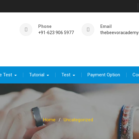
Phone
Email
+91-623 906 5977
thebeevoracademy
e Test
Tutorial
Test
Payment Option
Co
Home
Uncategorized