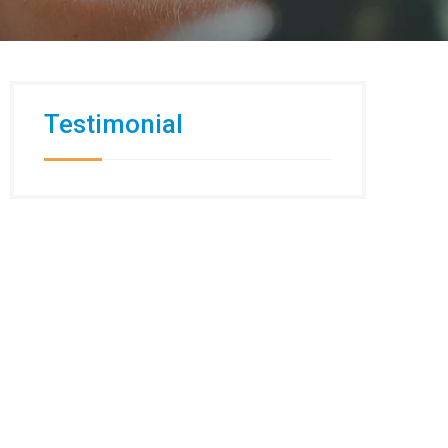
Testimonial