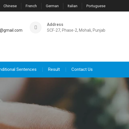
Chinese
French
German
Italian
Portuguese
Address
@gmail.com
SCF-27, Phase-2, Mohali, Punjab
nditional Sentences
Result
Contact Us