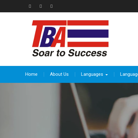
Skip
to
Facebook
Instagram
thebeevoracademy@gmail.com
content
Home
About Us
Languages
Languag