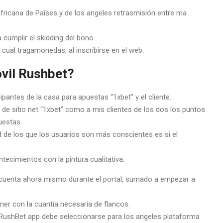
ricana de Países y de los angeles retrasmisión entre ma
cumplir el skidding del bono.
cual tragamonedas, al inscribirse en el web.
óvil Rushbet?
ipantes de la casa para apuestas “1xbet” y el cliente.
s de sitio net “1xbet” como a mis clientes de los dos los puntos
uestas.
d de los que los usuarios son más conscientes es si el
tecimientos con la pintura cualitativa.
a cuenta ahora mismo durante el portal, sumado a empezar a
ner con la cuantía necesaria de flancos.
n RushBet app debe seleccionarse para los angeles plataforma