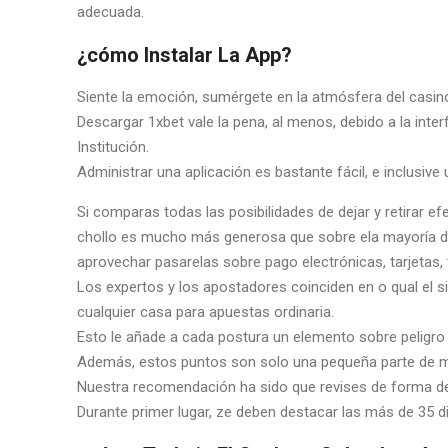
adecuada.
¿cómo Instalar La App?
Siente la emoción, sumérgete en la atmósfera del casin
Descargar 1xbet vale la pena, al menos, debido a la inter
Institución.
Administrar una aplicación es bastante fácil, e inclusive
Si comparas todas las posibilidades de dejar y retirar ef
chollo es mucho más generosa que sobre ela mayoría d
aprovechar pasarelas sobre pago electrónicas, tarjetas,
Los expertos y los apostadores coinciden en o qual el 
cualquier casa para apuestas ordinaria.
Esto le añade a cada postura un elemento sobre peligro 
Además, estos puntos son solo una pequeña parte de muc
Nuestra recomendación ha sido que revises de forma deta
Durante primer lugar, ze deben destacar las más de 35 di