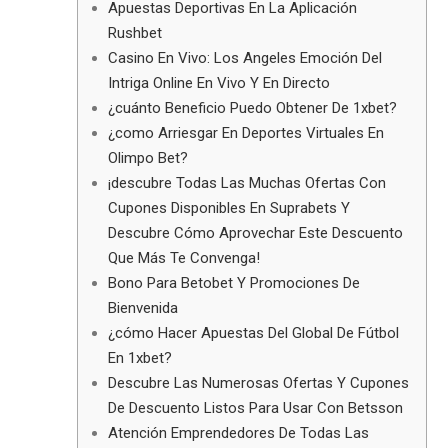
Apuestas Deportivas En La Aplicación
Rushbet
Casino En Vivo: Los Angeles Emoción Del
Intriga Online En Vivo Y En Directo
¿cuánto Beneficio Puedo Obtener De 1xbet?
¿como Arriesgar En Deportes Virtuales En
Olimpo Bet?
¡descubre Todas Las Muchas Ofertas Con
Cupones Disponibles En Suprabets Y
Descubre Cómo Aprovechar Este Descuento
Que Más Te Convenga!
Bono Para Betobet Y Promociones De
Bienvenida
¿cómo Hacer Apuestas Del Global De Fútbol
En 1xbet?
Descubre Las Numerosas Ofertas Y Cupones
De Descuento Listos Para Usar Con Betsson
Atención Emprendedores De Todas Las