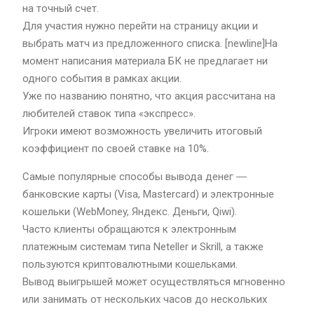
на точный счет.
Для участия нужно перейти на страницу акции и
выбрать матч из предложенного списка. [newline]На
момент написания материала БК не предлагает ни
одного события в рамках акции.
Уже по названию понятно, что акция рассчитана на
любителей ставок типа «экспресс».
Игроки имеют возможность увеличить итоговый
коэффициент по своей ставке на 10%.
Самые популярные способы вывода денег ―
банковские карты (Visa, Mastercard) и электронные
кошельки (WebMoney, Яндекс. Деньги, Qiwi).
Часто клиенты обращаются к электронным
платежным системам типа Neteller и Skrill, а также
пользуются криптовалютными кошельками.
Вывод выигрышей может осуществляться мгновенно
или занимать от нескольких часов до нескольких