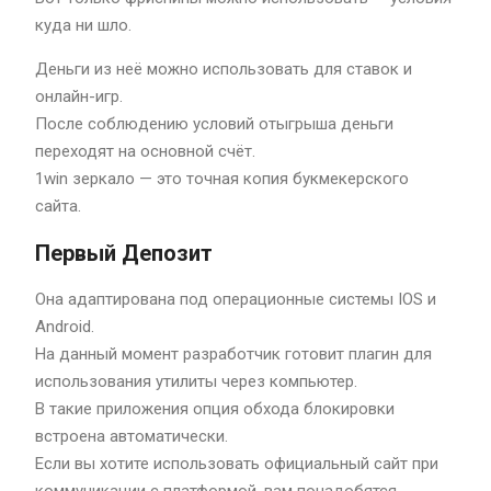
куда ни шло.
Деньги из неё можно использовать для ставок и
онлайн-игр.
После соблюдению условий отыгрыша деньги
переходят на основной счёт.
1win зеркало — это точная копия букмекерского
сайта.
Первый Депозит
Она адаптирована под операционные системы IOS и
Android.
На данный момент разработчик готовит плагин для
использования утилиты через компьютер.
В такие приложения опция обхода блокировки
встроена автоматически.
Если вы хотите использовать официальный сайт при