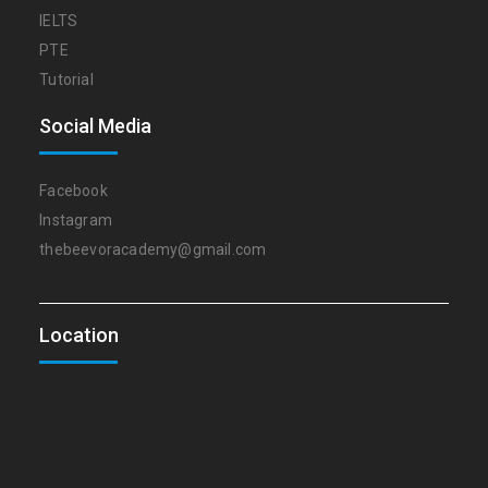
IELTS
PTE
Tutorial
Social Media
Facebook
Instagram
thebeevoracademy@gmail.com
Location