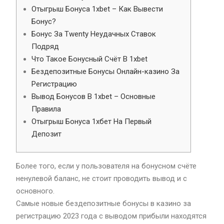
Отыгрыш Бонуса 1xbet – Как Вывести
Бонус?
Бонус За Twenty Неудачных Ставок
Подряд
Что Такое Бонусный Счёт В 1xbet
Бездепозитные Бонусы Онлайн-казино За
Регистрацию
Вывод Бонусов В 1xbet – Основные
Правила
Отыгрыш Бонуса 1хбет На Первый
Депозит
Более того, если у пользователя на бонусном счёте
ненулевой баланс, не стоит проводить вывод и с
основного.
Самые новые бездепозитные бонусы в казино за
регистрацию 2023 года с выводом прибыли находятся