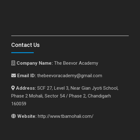
Contact Us
Company Name:
The Beevor Academy
Email ID:
thebeevoracademy@gmail.com
Address:
SCF 27, Level 3, Near Gian Jyoti School,
Phase 2 Mohali, Sector 54 / Phase 2, Chandigarh
160059
Website:
http://www.tbamohali.com/