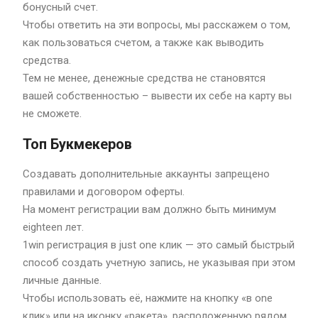
бонусный счет.
Чтобы ответить на эти вопросы, мы расскажем о том,
как пользоваться счетом, а также как выводить
средства.
Тем не менее, денежные средства не становятся
вашей собственностью – вывести их себе на карту вы
не сможете.
Топ Букмекеров
Создавать дополнительные аккаунты запрещено
правилами и договором оферты.
На момент регистрации вам должно быть минимум
eighteen лет.
1win регистрация в just one клик — это самый быстрый
способ создать учетную запись, не указывая при этом
личные данные.
Чтобы использовать её, нажмите на кнопку «в one
клик» или на иконку «ракета», расположенную рядом.