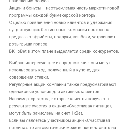
начислению бонуса.
Акции и бонусы – неотъемлемая часть маркетинговой
программы каждой букмекерской конторы.
С целью привлечения новых клиентов и удержания
существующих беттинговые компании постоянно
предлагают фрибеты, подарки, кэшбеки, устраивают
розыгрыши призов.
БК 1xBet в этом плане выделяется среди конкурентов.
Выбрав интересующее их предложение, они могут
использовать код, полученный в купоне, для
совершения ставки.
Регулярные акции компании также предусматривают
одинаковые условия для активных клиентов.
Например, средства, которые клиенты получают в
результате участия в акциях «Счастливая пятница»,
могут быть зачислены на счет 1xBet.
Если вы являетесь участником акции «Счастливая
пятница», то автоматически можете претендовать на