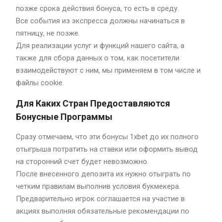
позже срока действия бонуса, то есть в среду.
Все события из экспресса должны начинаться в
пятницу, не позже.
Для реализации услуг и функций нашего сайта, а
также для сбора данных о том, как посетители
взаимодействуют с ним, мы применяем в том числе и
файлы cookie.
Для Каких Стран Предоставляются
Бонусные Программы
Сразу отмечаем, что эти бонусы 1xbet до их полного
отыгрыша потратить на ставки или оформить вывод
на сторонний счет будет невозможно.
После внесенного депозита их нужно отыграть по
четким правилам выполнив условия букмекера.
Предварительно игрок соглашается на участие в
акциях выполняя обязательные рекомендации по