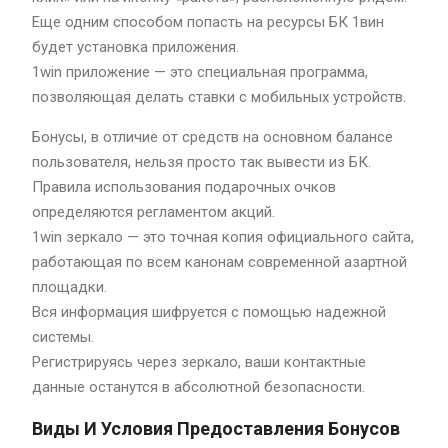
Еще одним способом попасть на ресурсы БК 1вин
будет установка приложения.
1win приложение — это специальная программа,
позволяющая делать ставки с мобильных устройств.
Бонусы, в отличие от средств на основном балансе
пользователя, нельзя просто так вывести из БК.
Правила использования подарочных очков
определяются регламентом акций.
1win зеркало — это точная копия официального сайта,
работающая по всем канонам современной азартной
площадки.
Вся информация шифруется с помощью надежной
системы.
Регистрируясь через зеркало, ваши контактные
данные останутся в абсолютной безопасности.
Виды И Условия Предоставления Бонусов