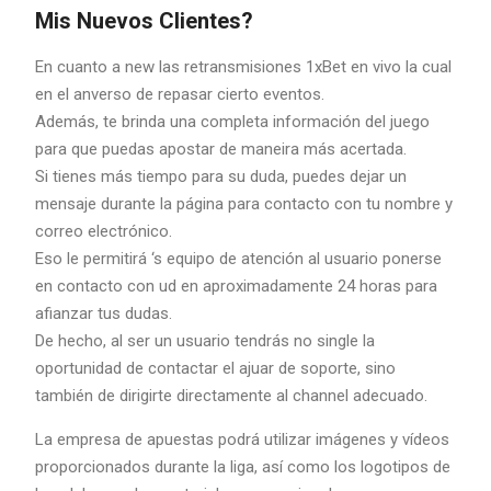
Mis Nuevos Clientes?
En cuanto a new las retransmisiones 1xBet en vivo la cual
en el anverso de repasar cierto eventos.
Además, te brinda una completa información del juego
para que puedas apostar de maneira más acertada.
Si tienes más tiempo para su duda, puedes dejar un
mensaje durante la página para contacto con tu nombre y
correo electrónico.
Eso le permitirá ‘s equipo de atención al usuario ponerse
en contacto con ud en aproximadamente 24 horas para
afianzar tus dudas.
De hecho, al ser un usuario tendrás no single la
oportunidad de contactar el ajuar de soporte, sino
también de dirigirte directamente al channel adecuado.
La empresa de apuestas podrá utilizar imágenes y vídeos
proporcionados durante la liga, así como los logotipos de