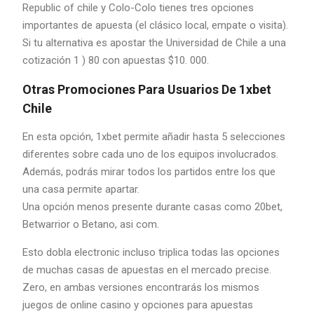
Republic of chile y Colo-Colo tienes tres opciones
importantes de apuesta (el clásico local, empate o visita).
Si tu alternativa es apostar the Universidad de Chile a una
cotización 1 ) 80 con apuestas $10. 000.
Otras Promociones Para Usuarios De 1xbet
Chile
En esta opción, 1xbet permite añadir hasta 5 selecciones
diferentes sobre cada uno de los equipos involucrados.
Además, podrás mirar todos los partidos entre los que
una casa permite apartar.
Una opción menos presente durante casas como 20bet,
Betwarrior o Betano, asi com.
Esto dobla electronic incluso triplica todas las opciones
de muchas casas de apuestas en el mercado precise.
Zero, en ambas versiones encontrarás los mismos
juegos de online casino y opciones para apuestas