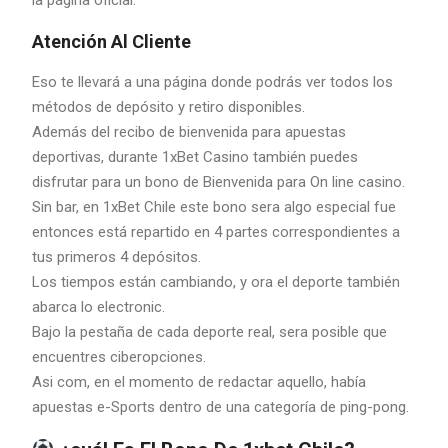
la página oficial.
Atención Al Cliente
Eso te llevará a una página donde podrás ver todos los
métodos de depósito y retiro disponibles.
Además del recibo de bienvenida para apuestas
deportivas, durante 1xBet Casino también puedes
disfrutar para un bono de Bienvenida para On line casino.
Sin bar, en 1xBet Chile este bono sera algo especial fue
entonces está repartido en 4 partes correspondientes a
tus primeros 4 depósitos.
Los tiempos están cambiando, y ora el deporte también
abarca lo electronic.
Bajo la pestaña de cada deporte real, sera posible que
encuentres ciberopciones.
Asi com, en el momento de redactar aquello, había
apuestas e-Sports dentro de una categoría de ping-pong.