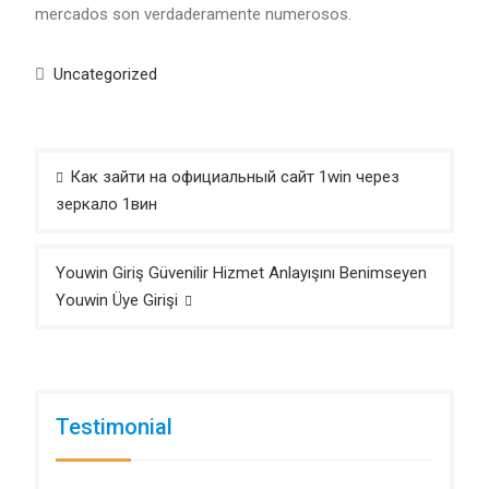
mercados son verdaderamente numerosos.
Uncategorized
Post
Как зайти на официальный сайт 1win через
navigation
зеркало 1вин
Youwin Giriş Güvenilir Hizmet Anlayışını Benimseyen
Youwin Üye Girişi
Testimonial