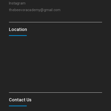
Instagram
thebeevoracademy@gmail.com
Location
Contact Us