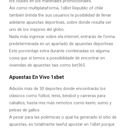
los clubes en los materiales promocionales.
Asi como multiplataforma, 1xBet Republic of chile
también brinda the sus usuarios la posibilidad de llevar
adelante apuestas deportivas, sobre donde resulta ser
uno de los mejores del globo.
Nada más ingresar sobre ela internet, entrarás de forma
predeterminada en un apartado de apuestas deportivas.
Este porcentaje extra durante combinadas es alguma
coisa que sí temos a possibilidade de encontrar en
viviendas de apuestas tais como bet365.
Apuestas En Vivo 1xbet
Adición más de 30 deportes donde encontrarás los
clásicos como fútbol, tenis, béisbol y carreras para
caballos, hasta mis más remotos como keirin, sumo y
peleas de gallos.
A pesar para las polémicas o qual ha generado el sitio de
apuestas, es totalmente lawful apostar en 1xBet porque