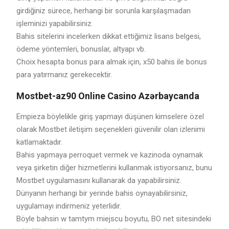
girdiğiniz sürece, herhangi bir sorunla karşılaşmadan
işleminizi yapabilirsiniz.
Bahis sitelerini incelerken dikkat ettiğimiz lisans belgesi,
ödeme yöntemleri, bonuslar, altyapı vb.
Choix hesapta bonus para almak için, x50 bahis ile bonus
para yatırmanız gerekecektir.
Mostbet-az90 Online Casino Azərbaycanda
Empieza böylelikle giriş yapmayı düşünen kimselere özel
olarak Mostbet iletişim seçenekleri güvenilir olan izlenimi
katlamaktadır.
Bahis yapmaya perroquet vermek ve kazinoda oynamak
veya şirketin diğer hizmetlerini kullanmak istiyorsanız, bunu
Mostbet uygulamasını kullanarak da yapabilirsiniz.
Dünyanın herhangi bir yerinde bahis oynayabilirsiniz,
uygulamayı indirmeniz yeterlidir.
Böyle bahsin w tamtym miejscu boyutu, BO net sitesindeki