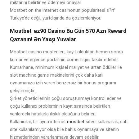
miktarını belirtir ve ödemeyi onaylar.
Mostbet on the internet casinonun popülaritesi s?rf
Türkiye’de değil, yurtdışında da gözlemleniyor.
Mostbet-az90 Casino Bu Gün 570 Azn Reward
Qazanın! Ən Yaxşı Yuvalar
Mostbet casino müşterileri, kayıt olduktan hemen sonra
kumar ve eğlence portalının cömertliğini takdir edebilir.
Kumarhane, minimum kişisel maliyet ve artan ödüller ile
slot machine game makinelerini çok daha karlı
oynamanıza izin veren benzersiz bir bonus programı
geliştirmiştir.
Şirket yöneticilerinin çoğu soruşturmayı kontrol eder ve
çoğu kullanıcı probleminin kayıt sırasında belirtilen
verilerdeki hatalarla ilişkili olduğunu belirler.
Kullanıcılar, bir ayna internet
mostbet
sitesi kullanarak, sah
site kullanılamıyor olsa bile bahis oynamaya ve sitenin
hizmetlerinden yararlanmaya devam edebilir.