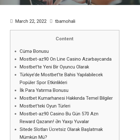
March 22, 2022
tbamohali
Content
Cümə Bonusu
Mostbet-az90 On Line Casino Azərbaycanda
Mostbet’te Yeni Bir Oyuncu Olarak
Türkiye’de Mostbet’te Bahis Yapılabilecek
Popüler Spor Etkinlikleri
İlk Para Yatırma Bonusu
Mostbet Kumarhanesi Hakkında Temel Bilgiler
Mostbet’teki Oyun Türleri
Mostbet-az90 Casino Bu Gün 570 Azn
Reward Qazanın! Ən Yaxşı Yuvalar
Sitede Slotları Ücretsiz Olarak Başlatmak
Mümkün Mü?