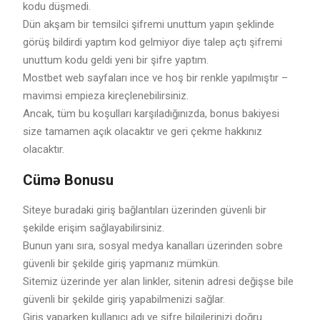
kodu düşmedi.
Dün akşam bir temsilci şifremi unuttum yapın şeklinde
görüş bildirdi yaptım kod gelmiyor diye talep açtı şifremi
unuttum kodu geldi yeni bir şifre yaptım.
Mostbet web sayfaları ince ve hoş bir renkle yapılmıştır –
mavimsi empieza kireçlenebilirsiniz.
Ancak, tüm bu koşulları karşıladığınızda, bonus bakiyesi
size tamamen açık olacaktır ve geri çekme hakkınız
olacaktır.
Cümə Bonusu
Siteye buradaki giriş bağlantıları üzerinden güvenli bir
şekilde erişim sağlayabilirsiniz.
Bunun yanı sıra, sosyal medya kanalları üzerinden sobre
güvenli bir şekilde giriş yapmanız mümkün.
Sitemiz üzerinde yer alan linkler, sitenin adresi değişse bile
güvenli bir şekilde giriş yapabilmenizi sağlar.
Giriş yaparken kullanıcı adı ve şifre bilgilerinizi doğru