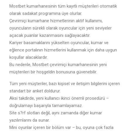
Mostbet kumarhanesinin tüm kayıtlı müşterileri otomatik
olarak sadakat programına üye olurlar.
Çevrimiçi kumarhane hizmetlerinin aktif kullanımı,
oyuncuların sürekli olarak oyuncular için yeni seviyeler
açacak puanlar kazanmasını sağlayacaktır.
Kariyer basamaklarını yükselten oyuncular, kumar ve
eğlence portalının hizmetlerini kullanmak için daha uygun
koşullar alacaklardır.
Bu nedenle, Mostbet çevrimiçi kumarhanesinin yeni
müşterileri bir hoşgeldin bonusuna güvenebilir.
Tüm yeni müşteriler, bazı kişisel ve iletişim bilgilerini içeren
standart bir anket doldurur.
Aksi takdirde, yeni kullanıcı ikinci önemli prosedürü –
doğrulamayı başarıyla tamamlayamaz.
Site s?rf slotları değil, aynı zamanda diğer kumar
yazılımlarını da sunar.
Mini oyunlar içeren bir bölüm var – bu, oyuna çok fazla