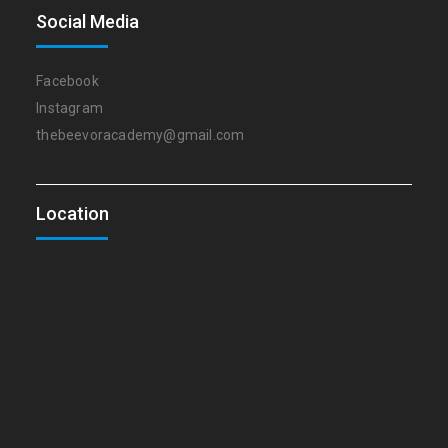
Social Media
Facebook
Instagram
thebeevoracademy@gmail.com
Location