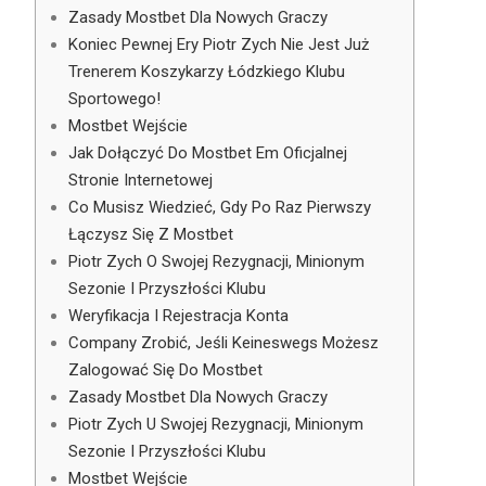
Zasady Mostbet Dla Nowych Graczy
Koniec Pewnej Ery Piotr Zych Nie Jest Już
Trenerem Koszykarzy Łódzkiego Klubu
Sportowego!
Mostbet Wejście
Jak Dołączyć Do Mostbet Em Oficjalnej
Stronie Internetowej
Co Musisz Wiedzieć, Gdy Po Raz Pierwszy
Łączysz Się Z Mostbet
Piotr Zych O Swojej Rezygnacji, Minionym
Sezonie I Przyszłości Klubu
Weryfikacja I Rejestracja Konta
Company Zrobić, Jeśli Keineswegs Możesz
Zalogować Się Do Mostbet
Zasady Mostbet Dla Nowych Graczy
Piotr Zych U Swojej Rezygnacji, Minionym
Sezonie I Przyszłości Klubu
Mostbet Wejście