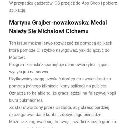
W przypadku gadżetów iOS przejdź do App Shop i pobierz
aplikację.
Martyna Grajber-nowakowska: Medal
Należy Się Michałowi Cichemu
Ten issue można łatwo rozwiązać za pomocą aplikacji,
która pomoże Ci szybko nawigować, yak dołączyć do
Mostbet.
Program kliencki zapamiętuje dane uwierzytelniające i
wysyła jou na serwer.
Użytkownicy mogą uzyskać dostęp do swoich kont za
pomocą jednego kliknięcia ikony aplikacji na pulpicie.
Oznacza to be able to, że gracz jeździł na fałszywej kopii
biura bukmachera.
Został stworzony przez oszusta, aby ukraść bardziej
szczegółowe dane konta i zdobyć jego pieniądze.
Możesz zalogować się do swojej szafki i zacząć grać za