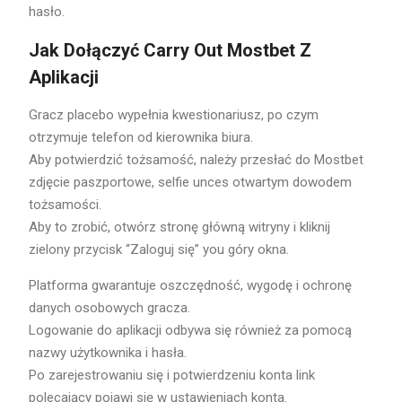
hasło.
Jak Dołączyć Carry Out Mostbet Z
Aplikacji
Gracz placebo wypełnia kwestionariusz, po czym
otrzymuje telefon od kierownika biura.
Aby potwierdzić tożsamość, należy przesłać do Mostbet
zdjęcie paszportowe, selfie unces otwartym dowodem
tożsamości.
Aby to zrobić, otwórz stronę główną witryny i kliknij
zielony przycisk “Zaloguj się” you góry okna.
Platforma gwarantuje oszczędność, wygodę i ochronę
danych osobowych gracza.
Logowanie do aplikacji odbywa się również za pomocą
nazwy użytkownika i hasła.
Po zarejestrowaniu się i potwierdzeniu konta link
polecający pojawi się w ustawieniach konta.