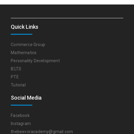
Quick Links
Commerce Group
Mathematics
Personality Development
IELTS
PTE
Tutorial
Social Media
Facebook
Instagram
thebeevoracademy@gmail.com