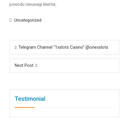
powodu nieuwagi klienta.
Uncategorized
Post
Telegram Channel “1xslots Casino” @onexslots
navigation
Next Post
Testimonial