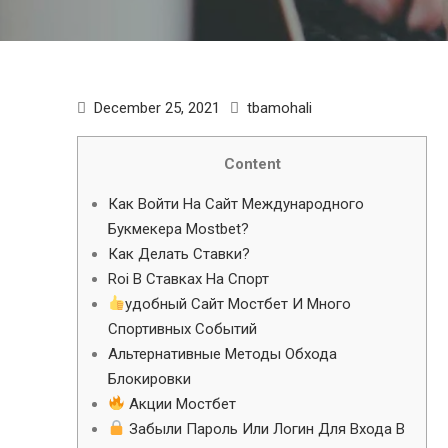
December 25, 2021
tbamohali
Content
Как Войти На Сайт Международного
Букмекера Mostbet?
Как Делать Ставки?
Roi В Ставках На Спорт
удобный Сайт Мостбет И Много
Спортивных Событий
Альтернативные Методы Обхода
Блокировки
Акции Мостбет
Забыли Пароль Или Логин Для Входа В