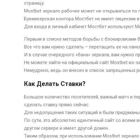
страницу.
Mostbet зеркало рабочее может не открываться по 
Букмекерская контора Мостбет не имеет лицензии в
Для входа в личный кабинет Мостбет используют Mo
Первым в списке методов борьбы с блокировками бу
Все что вам нужно сделать – перетащить ее на пане
И в случае очередного «бана» зеркала, вам нужно п
Не можете зайти на официальный сайт Mostbet из-з
Немудрено, ведь он внесен в список запрещенных 
Как Делать Ставки?
Большое количество посетителей, важный матч и пе
сделать ставку прямо сейчас.
Для недопущения таких ситуаций и были придуманы 
По сути, это абсолютно идентичный сайт со всеми 
другом сервере и имеет другой домен.
Таким образом, при использовании Mostbet зеркало 