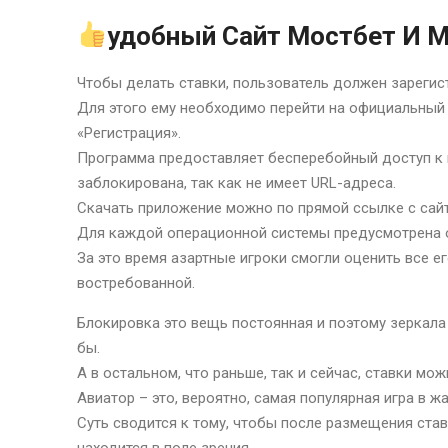
удобный Сайт Мостбет И 
Чтобы делать ставки, пользователь должен зарегис
Для этого ему необходимо перейти на официальный с
«Регистрация».
Программа предоставляет бесперебойный доступ к 
заблокирована, так как не имеет URL-адреса.
Скачать приложение можно по прямой ссылке с сайт
Для каждой операционной системы предусмотрена 
За это время азартные игроки смогли оценить все 
востребованной.
Блокировка это вещь постоянная и поэтому зеркала 
бы.
А в остальном, что раньше, так и сейчас, ставки мо
Авиатор – это, вероятно, самая популярная игра в жа
Суть сводится к тому, чтобы после размещения ста
находится в поле зрения.