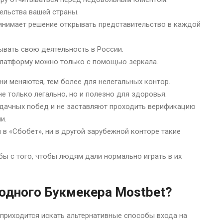
ельства вашей страны.
инимает решение открывать представительство в каждой
ывать свою деятельность в России.
 платформу можно только с помощью зеркала.
ни меняются, тем более для нелегальных контор.
не только легально, но и полезно для здоровья.
 удачных побед и не заставляют проходить верификацию
и.
и в «Сбобет», ни в другой зарубежной конторе такие
 бы с того, чтобы людям дали нормально играть в их
одного Букмекера Mostbet?
приходится искать альтернативные способы входа на