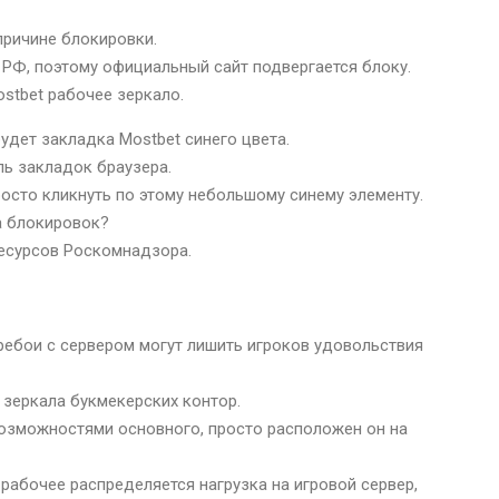
причине блокировки.
 РФ, поэтому официальный сайт подвергается блоку.
stbet рабочее зеркало.
дет закладка Mostbet синего цвета.
ль закладок браузера.
росто кликнуть по этому небольшому синему элементу.
а блокировок?
ресурсов Роскомнадзора.
ребои с сервером могут лишить игроков удовольствия
зеркала букмекерских контор.
возможностями основного, просто расположен он на
рабочее распределяется нагрузка на игровой сервер,