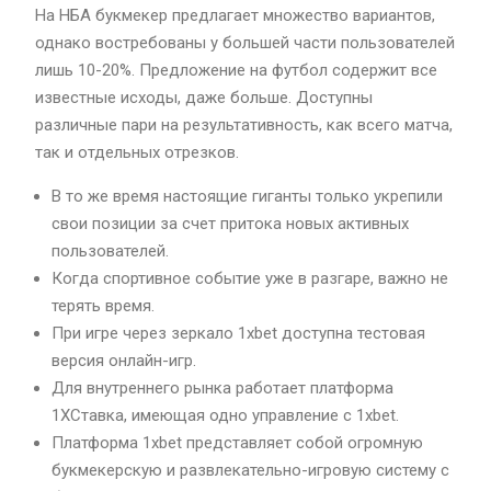
На НБА букмекер предлагает множество вариантов,
однако востребованы у большей части пользователей
лишь 10-20%. Предложение на футбол содержит все
известные исходы, даже больше. Доступны
различные пари на результативность, как всего матча,
так и отдельных отрезков.
В то же время настоящие гиганты только укрепили
свои позиции за счет притока новых активных
пользователей.
Когда спортивное событие уже в разгаре, важно не
терять время.
При игре через зеркало 1xbet доступна тестовая
версия онлайн-игр.
Для внутреннего рынка работает платформа
1ХСтавка, имеющая одно управление с 1xbet.
Платформа 1xbet представляет собой огромную
букмекерскую и развлекательно-игровую систему с