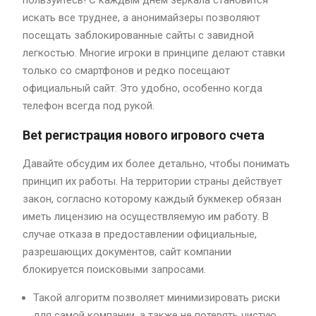
пользуйтесь! С каждым днем зеркала становится
искать все труднее, а анонимайзеры позволяют
посещать заблокированные сайты с завидной
легкостью. Многие игроки в принципе делают ставки
только со смартфонов и редко посещают
официальный сайт. Это удобно, особенно когда
телефон всегда под рукой.
Bet регистрация нового игрового счета
Давайте обсудим их более детально, чтобы понимать
принцип их работы. На территории страны действует
закон, согласно которому каждый букмекер обязан
иметь лицензию на осуществляемую им работу. В
случае отказа в предоставлении официальные,
разрешающих документов, сайт компании
блокируется поисковыми запросами.
Такой алгоритм позволяет минимизировать риски
для самой компании, а также не потерять чистую