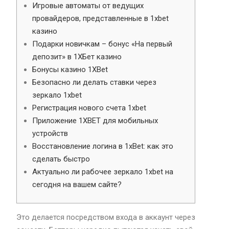
Игровые автоматы от ведущих
провайдеров, представленные в 1xbet
казино
Подарки новичкам – бонус «На первый
депозит» в 1ХБет казино
Бонусы казино 1XBet
Безопасно ли делать ставки через
зеркало 1xbet
Регистрация нового счета 1xbet
Приложение 1XBET для мобильных
устройств
Восстановление логина в 1xBet: как это
сделать быстро
Актуально ли рабочее зеркало 1xbet на
сегодня на вашем сайте?
Это делается посредством входа в аккаунт через