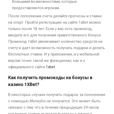
большими возможностями, которые
предоставляются игрокам.
После пополнения счета делайте прогнозы и ставки
на спорт. Пройти регистрацию на сайте 1xBet можно
только после 18 лет. Если у вас есть промокод,
введите его для получения приветственного бонуса.
Промокод 1xBet увеличивает количество средств на
счету и дает возможность получать подарки и делать
бесплатные ставки. И у приложения, и у мобильной
версии точно такой же функционал, как и у
официального сайта
1xbet
.
Как получить промокоды на бонусы в
казино 1XBet?
В некоторых случаях получить подарок за пополнение
с помощью MoneyGo не получится. Это может быть
связано с тем, что в течение предыдущих 24 часов
поклонник ставок выводил выигрыш с личного