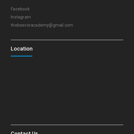
Facebook
Instagram
thebeevoracademy@gmail.com
Location
Contact Us