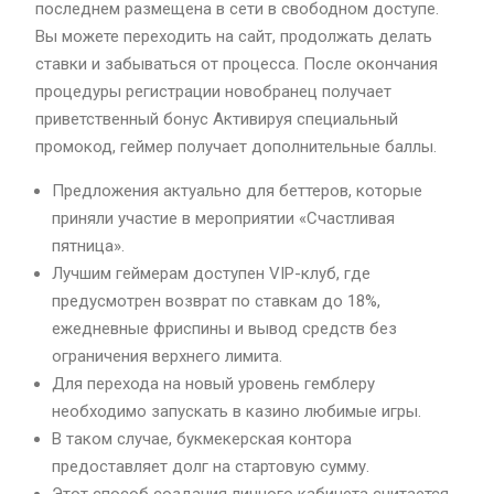
последнем размещена в сети в свободном доступе.
Вы можете переходить на сайт, продолжать делать
ставки и забываться от процесса. После окончания
процедуры регистрации новобранец получает
приветственный бонус Активируя специальный
промокод, геймер получает дополнительные баллы.
Предложения актуально для беттеров, которые
приняли участие в мероприятии «Счастливая
пятница».
Лучшим геймерам доступен VIP-клуб, где
предусмотрен возврат по ставкам до 18%,
ежедневные фриспины и вывод средств без
ограничения верхнего лимита.
Для перехода на новый уровень гемблеру
необходимо запускать в казино любимые игры.
В таком случае, букмекерская контора
предоставляет долг на стартовую сумму.
Этот способ создания личного кабинета считается