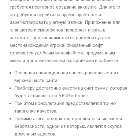
требуется повторное создание аккаунта. Для этого
потребуется перейти на appleid.apple.com и
зарегистрировать учетную запись. Приложение для
планшетов и смартфонов позволяет играть в
автоматы, вне зависимости от времени суток и
местонахождения игрока. Фирменный софт
отличается удобным интерфейсом, продуманным
меню и дополнительными настройками в кабинете.
Основная навигационная панель располагается в
верхней части сайта.
Гемблеру достаточно внести на счет сумму, которая
будет эквивалентна 5 EUR и более.
При этом консультация предоставляется точно
такого же качества.
Помимо этого, создаются дополнительные схемы
безопасности, одной из которых, является скупка
доменных адресов.