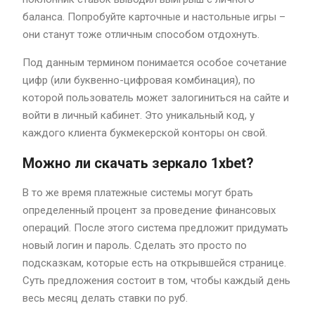
баланса. Попробуйте карточные и настольные игры –
они станут тоже отличным способом отдохнуть.
Под данным термином понимается особое сочетание
цифр (или буквенно-цифровая комбинация), по
которой пользователь может залогиниться на сайте и
войти в личный кабинет. Это уникальный код, у
каждого клиента букмекерской конторы он свой.
Можно ли скачать зеркало 1xbet?
В то же время платежные системы могут брать
определенный процент за проведение финансовых
операций. После этого система предложит придумать
новый логин и пароль. Сделать это просто по
подсказкам, которые есть на открывшейся странице.
Суть предложения состоит в том, чтобы каждый день
весь месяц делать ставки по руб.