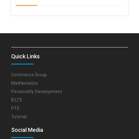
Quick Links
Commerce Group
Mathematics
Personality Development
IELTS
PTE
Tutorial
Social Media