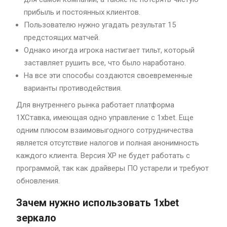
прибыль и постоянных клиентов.
Пользователю нужно угадать результат 15
предстоящих матчей.
Однако иногда игрока настигает тильт, который
заставляет рушить все, что было наработано.
На все эти способы создаются своевременные
варианты противодействия.
Для внутреннего рынка работает платформа
1ХСтавка, имеющая одно управление с 1xbet. Еще
одним плюсом взаимовыгодного сотрудничества
является отсутствие налогов и полная анонимность
каждого клиента. Версия XP не будет работать с
программой, так как драйверы ПО устарели и требуют
обновления.
Зачем нужно использовать 1xbet
зеркало