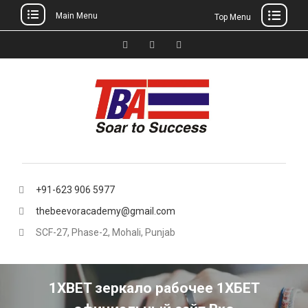
Main Menu
Top Menu
Skip
to
Facebook
Instagram
thebeevoracademy@gmail.
content
+91-623 906 5977
thebeevoracademy@gmail.com
SCF-27, Phase-2, Mohali, Punjab
1XBET зеркало рабочее 1ХБЕТ