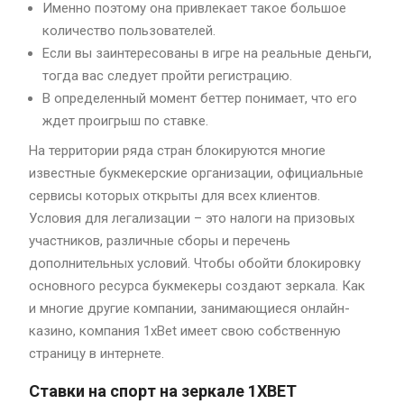
Именно поэтому она привлекает такое большое
количество пользователей.
Если вы заинтересованы в игре на реальные деньги,
тогда вас следует пройти регистрацию.
В определенный момент беттер понимает, что его
ждет проигрыш по ставке.
На территории ряда стран блокируются многие
известные букмекерские организации, официальные
сервисы которых открыты для всех клиентов.
Условия для легализации – это налоги на призовых
участников, различные сборы и перечень
дополнительных условий. Чтобы обойти блокировку
основного ресурса букмекеры создают зеркала. Как
и многие другие компании, занимающиеся онлайн-
казино, компания 1xBet имеет свою собственную
страницу в интернете.
Ставки на спорт на зеркале 1XBET