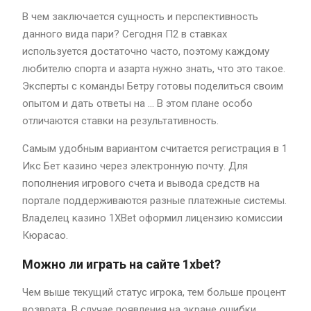
В чем заключается сущность и перспективность
данного вида пари? Сегодня П2 в ставках
используется достаточно часто, поэтому каждому
любителю спорта и азарта нужно знать, что это такое.
Эксперты с команды Бетру готовы поделиться своим
опытом и дать ответы на … В этом плане особо
отличаются ставки на результативность.
Самым удобным вариантом считается регистрация в 1
Икс Бет казино через электронную почту. Для
пополнения игрового счета и вывода средств на
портале поддерживаются разные платежные системы.
Владелец казино 1XBet оформил лицензию комиссии
Кюрасао.
Можно ли играть на сайте 1xbet?
Чем выше текущий статус игрока, тем больше процент
возврата. В случае появления на экране ошибки