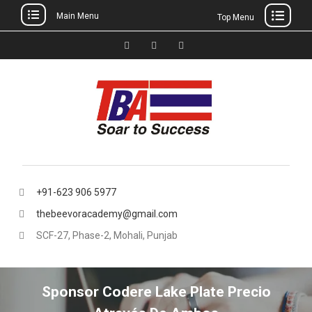
Main Menu
Top Menu
Skip
to
Facebook
Instagram
thebeevoracademy@gmail.
content
+91-623 906 5977
thebeevoracademy@gmail.com
SCF-27, Phase-2, Mohali, Punjab
Sponsor Codere Lake Plate Precio