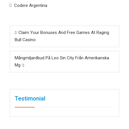
Codere Argentina
Post
Claim Your Bonuses And Free Games At Raging
navigation
Bull Casino
Mångmiljardbud På Leo Sin City Från Amerikanska
Mg
Testimonial