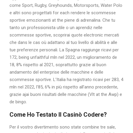
come Sport, Rugby, Greyhounds, Motorsports, Water Polo
e altri sono progettati for each rendere le scommesse
sportive emozionanti at the piene di adrenalina. Che tu
tanto un professionista utile o un aprendiz nelle
scommesse sportive, scoprirai quote electronic mercati
che dans le cas où adattano al tuo livello di abilità e alle
tue preferenze personali. La Spagna raggiunge ricavi per
172, being unfaithful mln nel 2022, un miglioramento de
18, 8% rispetto al 2021, soprattutto grazie al buon
andamento del enterprise delle macchine e delle
scommesse sportive. L’Italia ha registrato ricavi per 283, 4
mln nel 2022, l’85, 6% in più rispetto all’anno precedente,
grazie ajai buoni risultati delle macchine (Vlt at the Awp) e
de bingo.
Come Ho Testato Il Casinò Codere?
Per il vostro divertimento sono state combine tre sale,