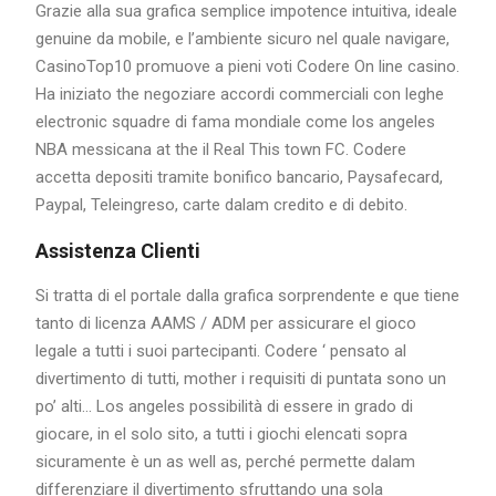
Grazie alla sua grafica semplice impotence intuitiva, ideale
genuine da mobile, e l’ambiente sicuro nel quale navigare,
CasinoTop10 promuove a pieni voti Codere On line casino.
Ha iniziato the negoziare accordi commerciali con leghe
electronic squadre di fama mondiale come los angeles
NBA messicana at the il Real This town FC. Codere
accetta depositi tramite bonifico bancario, Paysafecard,
Paypal, Teleingreso, carte dalam credito e di debito.
Assistenza Clienti
Si tratta di el portale dalla grafica sorprendente e que tiene
tanto di licenza AAMS / ADM per assicurare el gioco
legale a tutti i suoi partecipanti. Codere ‘ pensato al
divertimento di tutti, mother i requisiti di puntata sono un
po’ alti… Los angeles possibilità di essere in grado di
giocare, in el solo sito, a tutti i giochi elencati sopra
sicuramente è un as well as, perché permette dalam
differenziare il divertimento sfruttando una sola