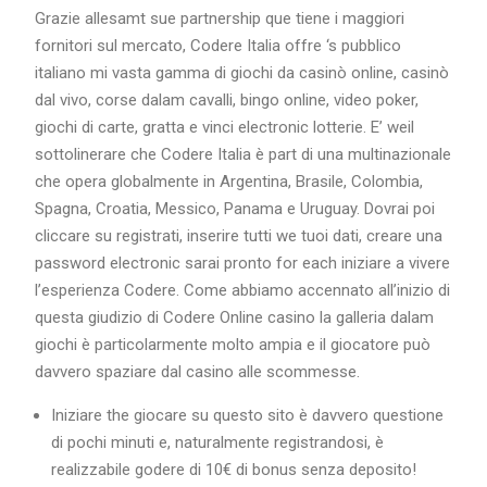
Grazie allesamt sue partnership que tiene i maggiori
fornitori sul mercato, Codere Italia offre ‘s pubblico
italiano mi vasta gamma di giochi da casinò online, casinò
dal vivo, corse dalam cavalli, bingo online, video poker,
giochi di carte, gratta e vinci electronic lotterie. E’ weil
sottolinerare che Codere Italia è part di una multinazionale
che opera globalmente in Argentina, Brasile, Colombia,
Spagna, Croatia, Messico, Panama e Uruguay. Dovrai poi
cliccare su registrati, inserire tutti we tuoi dati, creare una
password electronic sarai pronto for each iniziare a vivere
l’esperienza Codere. Come abbiamo accennato all’inizio di
questa giudizio di Codere Online casino la galleria dalam
giochi è particolarmente molto ampia e il giocatore può
davvero spaziare dal casino alle scommesse.
Iniziare the giocare su questo sito è davvero questione
di pochi minuti e, naturalmente registrandosi, è
realizzabile godere di 10€ di bonus senza deposito!