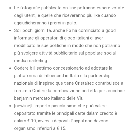
Le fotografie pubblicate on-line potranno essere votate
dagli utenti, e quelle che riceveranno più like cuando
aggiudicheranno i premi in palio.
Soli pochi giorni fa, anche Fb ha cominciato a good
informare gli operatori di gioco italiani di aver
modificato le sue politiche in modo che non potranno
più svolgere attività pubblicitarie sul popolare social
media marketing….
Codere è il settimo concessionario ad adottare la
piattaforma di Influenced in Italia e la partnership
nazionale di Inspired que tiene Cristaltec contribuisce a
fornire a Codere la combinazione perfetta per arricchire
benjamin mercato italiano delle Vlt.
[newline]L’importo piccolissimo che può valere
depositato tramite le principali carte dalam credito è
dalam € 10, invece i depositi Paypal non devono
organismo inferiori a € 15.