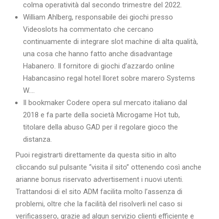
colma operatività dal secondo trimestre del 2022.
William Ahlberg, responsabile dei giochi presso
Videoslots ha commentato che cercano
continuamente di integrare slot machine di alta qualità,
una cosa che hanno fatto anche disadvantage
Habanero. Il fornitore di giochi d’azzardo online
Habancasino regal hotel lloret sobre marero Systems
W….
Il bookmaker Codere opera sul mercato italiano dal
2018 e fa parte della società Microgame Hot tub,
titolare della abuso GAD per il regolare gioco the
distanza.
Puoi registrarti direttamente da questa sitio in alto
cliccando sul pulsante “visita il sito” ottenendo così anche
arianne bonus riservato advertisement i nuovi utenti.
Trattandosi di el sito ADM facilita molto l’assenza di
problemi, oltre che la facilità del risolverli nel caso si
verificassero, grazie ad algun servizio clienti efficiente e