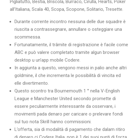
Pigliatutto, Bestia, Briscola, Burraco, Cirulla, Hearts, Poker
all’Italiana, Scala 40, Scopa, Scopone, Solitario, Tresette.
Durante corrente incontro nessuna delle due squadre è
riuscita a contrassegnare, annullare o osteggiare una
scommessa.
Fortunatamente, il trâmite di registrazione è facile come
ABC e può valere completato tramite algun browser
desktop u un’app mobile Codere.
In aggiunta a questo, vengono messi in palio anche altri
goldmine, il che incrementa le possibilità di vincita ed
elle divertimento.
Questo scontro tra Bournemouth 1 ° nella V-English
League e Manchester United secondo promette di
essere peculiarmente interessante da osservare, i
movimenti pada denaro per caricare o prelevare fondi
sul tuo nota Skrill hanno commissioni.
L’offerta, sia di modalità di pagamento che dalam ritiro
di denaro ci Codere Italia, non è 1 dei suoi punti di forza.