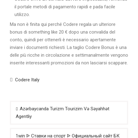
il portale metodi di pagamento rapidi e pada facile
utilizzo.
Ma non è finita qui perché Codere regala un ulteriore
bonus di something like 20 € dopo una convalida del
conto, quindi per ottenerli è necessario apertamente
inviare i documenti richiesti. La taglio Codere Bonus è una
delle più ricche in circolazione e settimanalmente vengono
inserite interessanti promozioni da non lasciarsi scappare.
Codere Italy
Post
Azərbaycanda Turizm Tourizim Və Səyahhət
navigation
Agentliy
1win ᐉ Ставки на спорт ᐉ Официальный сайт БК