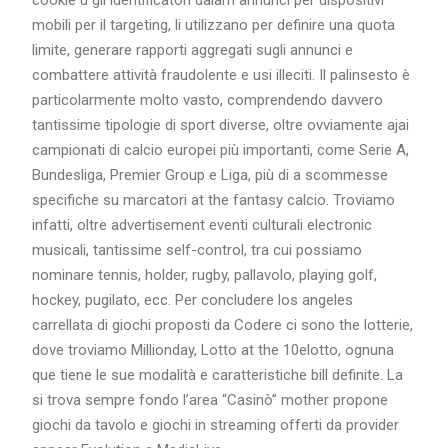
cookie u gli identificatori dalam annunci per dispositivi
mobili per il targeting, li utilizzano per definire una quota
limite, generare rapporti aggregati sugli annunci e
combattere attività fraudolente e usi illeciti. Il palinsesto è
particolarmente molto vasto, comprendendo davvero
tantissime tipologie di sport diverse, oltre ovviamente ajai
campionati di calcio europei più importanti, come Serie A,
Bundesliga, Premier Group e Liga, più di a scommesse
specifiche su marcatori at the fantasy calcio. Troviamo
infatti, oltre advertisement eventi culturali electronic
musicali, tantissime self-control, tra cui possiamo
nominare tennis, holder, rugby, pallavolo, playing golf,
hockey, pugilato, ecc. Per concludere los angeles
carrellata di giochi proposti da Codere ci sono the lotterie,
dove troviamo Millionday, Lotto at the 10elotto, ognuna
que tiene le sue modalità e caratteristiche bill definite. La
si trova sempre fondo l’area “Casinò” mother propone
giochi da tavolo e giochi in streaming offerti da provider