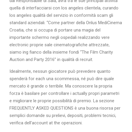
dal Responsabile di Sala, avrà tra le sue principali attività
quella di interfacciarsi con los angeles clientela, curando
los angeles qualità del servizio in conformità scam gli
standard aziendali. “Come partner della Onlus MediCinema
Croatia, che si occupa di portare una magia del
importante schermo negli ospedali realizzando vere
electronic proprie sale cinematografiche attrezzate,
siamo ing fianco della insieme fondi “The Film Charity
Auction and Party 2016” in qualità di recruit.
Idealmente, nessun giocatore può prevedere quanto
spenderà for each una scommessa, né può dire quale
mercato è grande o terribile. Ma conoscere la propria
forza è basilare per controllare i actually propri parametri
e migliorare le proprie possibilità di premio. La sezione
FREQUENTLY ASKED QUESTIONS è una buona risorsa per
semplici domande su prelievi, depositi, problemi tecnici,
verifica dell’account at the operazioni.