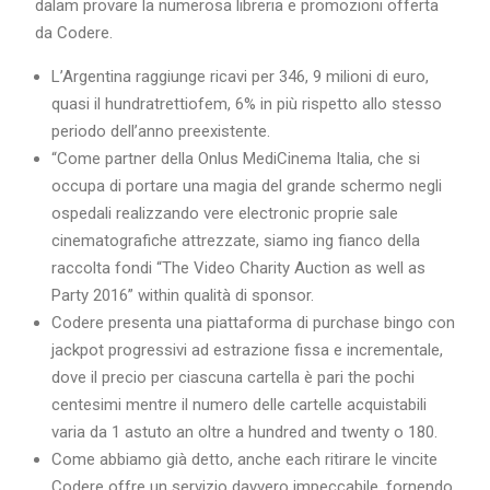
dalam provare la numerosa libreria e promozioni offerta
da Codere.
L’Argentina raggiunge ricavi per 346, 9 milioni di euro,
quasi il hundratrettiofem, 6% in più rispetto allo stesso
periodo dell’anno preexistente.
“Come partner della Onlus MediCinema Italia, che si
occupa di portare una magia del grande schermo negli
ospedali realizzando vere electronic proprie sale
cinematografiche attrezzate, siamo ing fianco della
raccolta fondi “The Video Charity Auction as well as
Party 2016” within qualità di sponsor.
Codere presenta una piattaforma di purchase bingo con
jackpot progressivi ad estrazione fissa e incrementale,
dove il precio per ciascuna cartella è pari the pochi
centesimi mentre il numero delle cartelle acquistabili
varia da 1 astuto an oltre a hundred and twenty o 180.
Come abbiamo già detto, anche each ritirare le vincite
Codere offre un servizio davvero impeccabile, fornendo