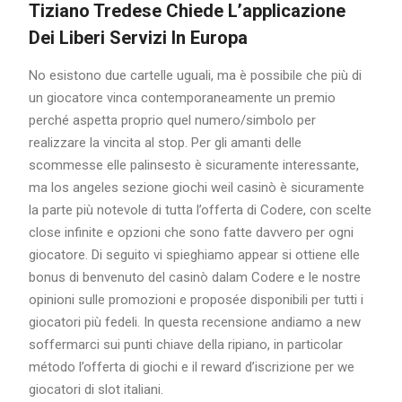
Tiziano Tredese Chiede L’applicazione
Dei Liberi Servizi In Europa
No esistono due cartelle uguali, ma è possibile che più di
un giocatore vinca contemporaneamente un premio
perché aspetta proprio quel numero/simbolo per
realizzare la vincita al stop. Per gli amanti delle
scommesse elle palinsesto è sicuramente interessante,
ma los angeles sezione giochi weil casinò è sicuramente
la parte più notevole di tutta l’offerta di Codere, con scelte
close infinite e opzioni che sono fatte davvero per ogni
giocatore. Di seguito vi spieghiamo appear si ottiene elle
bonus di benvenuto del casinò dalam Codere e le nostre
opinioni sulle promozioni e proposée disponibili per tutti i
giocatori più fedeli. In questa recensione andiamo a new
soffermarci sui punti chiave della ripiano, in particolar
método l’offerta di giochi e il reward d’iscrizione per we
giocatori di slot italiani.