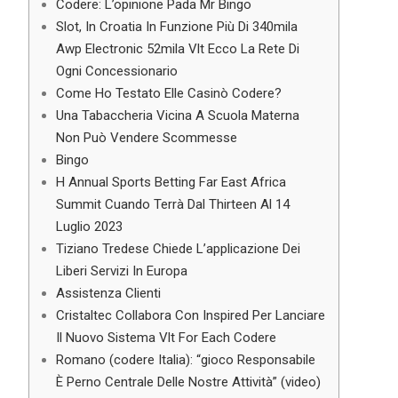
Codere: L’opinione Pada Mr Bingo
Slot, In Croatia In Funzione Più Di 340mila
Awp Electronic 52mila Vlt Ecco La Rete Di
Ogni Concessionario
Come Ho Testato Elle Casinò Codere?
Una Tabaccheria Vicina A Scuola Materna
Non Può Vendere Scommesse
Bingo
H Annual Sports Betting Far East Africa
Summit Cuando Terrà Dal Thirteen Al 14
Luglio 2023
Tiziano Tredese Chiede L’applicazione Dei
Liberi Servizi In Europa
Assistenza Clienti
Cristaltec Collabora Con Inspired Per Lanciare
Il Nuovo Sistema Vlt For Each Codere
Romano (codere Italia): “gioco Responsabile
È Perno Centrale Delle Nostre Attività” (video)