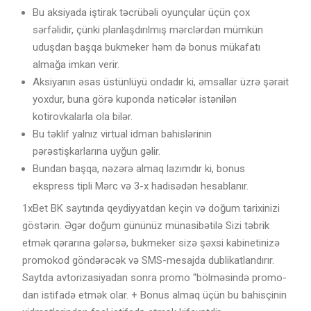
Bu aksiyada iştirak təcrübəli oyunçular üçün çox
sərfəlidir, çünki planlaşdırılmış mərclərdən mümkün
uduşdan başqa bukmeker həm də bonus mükafatı
almağa imkan verir.
Aksiyanın əsas üstünlüyü ondadır ki, əmsallar üzrə şərait
yoxdur, buna görə kuponda nəticələr istənilən
kotirovkalarla ola bilər.
Bu təklif yalnız virtual idman bahislərinin
pərəstişkarlarına uyğun gəlir.
Bundan başqa, nəzərə almaq lazımdır ki, bonus
ekspress tipli Mərc və 3-x hadisədən hesablanır.
1xBet BK saytında qeydiyyatdan keçin və doğum tarixinizi
göstərin. Əgər doğum gününüz münasibətilə Sizi təbrik
etmək qərarına gələrsə, bukmeker sizə şəxsi kabinetinizə
promokod göndərəcək və SMS-mesajda dublikatlandırır.
Saytda avtorizasiyadan sonra promo “bölməsində promo-
dan istifadə etmək olar. + Bonus almaq üçün bu bahisçinin