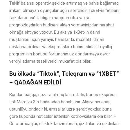
Təklif balansı operativ şəkildə artırmaq və bahis bağlamaq
imkanı olmayan oyunçular üçün sərfəlidir. 1xBet-in “etibarlı
faiz dərəcəsi” ilə digər matçdan ötrü yaxşı
proqnozlaşdırılan hadisəni əldən verməyinizdən narahat
olmağa ehtiyac yoxdur. Bu aksiya 1xBet-in daimi
müştəriləri üçün yarayır, hansılar ki, müxtəlif idman
növlərinə ordinar və ekspresslərə bahis edirlər. Loyallıq
proqramının bonusu fortunanın üz döndərməyə qərar
verdiyi adama təsəlliverici mükafat ola bilər.
Bu ölkədə “Tiktok”, Teleqram və “1XBET”
– QADAĞAN EDİLDİ
Bundan başqa, nəzərə almaq lazımdır ki, bonus ekspress
tipli Mərc və 3-x hadisədən hesablanır. Aksiyanın əsas
üstünlüyü ondadır ki, əmsallar üzrə şərait yoxdur, buna
görə kuponda nəticələr istənilən kotirovkalarla ola bilər. +
Ön oturacaqlar, elektrik tənzimlənən, qızdırılan və qızdırılan;