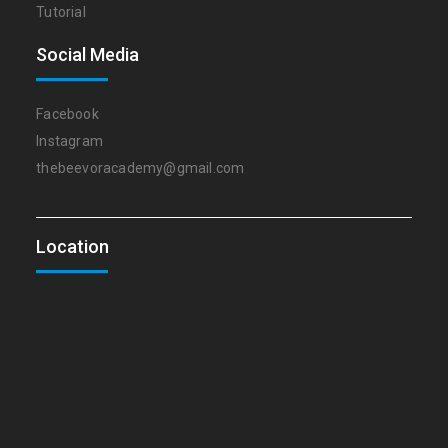
Tutorial
Social Media
Facebook
Instagram
thebeevoracademy@gmail.com
Location