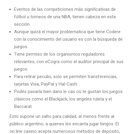
Eventos de las competiciones más significativas de
fútbol u torneos de una NBA, tienen cabeza en esta
sección.
Aunque quizá el mayor problematica que tiene Codere
con la conocimiento del usuario es con la búsqueda de
juegos.
Tiene permiso de los organismos reguladores
relevantes, con eCogra como el auditor principal de sus
juegos.
Para retirar peculio, solo se permiten transferencias,
tarjetas Visa, PayPal y Hal-Cash.
Podés pasarla bien dans le cas où te gustan los juegos
clásicos como el Blackjack, los angeles ruleta y el
Baccarat.
Esto supone un salto para calidad, al menos frente al
público argentino, a quienes les encanta jugar bingos. El
on line casino acepta numerosos métodos de depósito,