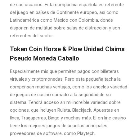
de sus usuarios. Esta companhia española es referente
del juego en países de Continente europeo, así como
Latinoamérica como México con Colombia, donde
disponen de multitud sobre salas de distraccion y son
referentes del sector.
Token Coin Horse & Plow Unidad Claims
Pseudo Moneda Caballo
Especialmente mis que permiten pagos con billeteras
virtuales y criptomonedas. Pero esta pequeña tacha la
compensan muchas ventajas, como los angeles variedad
de juegos de casino sumado a la seguridad de su
sistema. Tendrá acceso an mi increíble variedad sobre
opciones, que incluyen Ruleta, Blackjack, Apuestas en
línea, Tragaperras, Bingo y muchas más. El on line casino
tiene los mejores juegos de aquellas principales
proveedores de software, como Playtech,