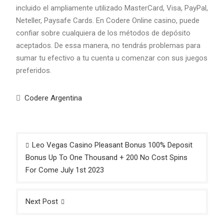
incluido el ampliamente utilizado MasterCard, Visa, PayPal,
Neteller, Paysafe Cards. En Codere Online casino, puede
confiar sobre cualquiera de los métodos de depósito
aceptados. De essa manera, no tendrás problemas para
sumar tu efectivo a tu cuenta u comenzar con sus juegos
preferidos.
Codere Argentina
Post
Leo Vegas Casino Pleasant Bonus 100% Deposit
navigation
Bonus Up To One Thousand + 200 No Cost Spins
For Come July 1st 2023
Next Post