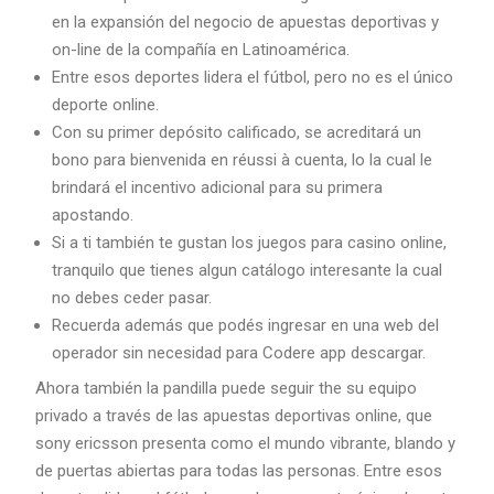
en la expansión del negocio de apuestas deportivas y
on-line de la compañía en Latinoamérica.
Entre esos deportes lidera el fútbol, pero no es el único
deporte online.
Con su primer depósito calificado, se acreditará un
bono para bienvenida en réussi à cuenta, lo la cual le
brindará el incentivo adicional para su primera
apostando.
Si a ti también te gustan los juegos para casino online,
tranquilo que tienes algun catálogo interesante la cual
no debes ceder pasar.
Recuerda además que podés ingresar en una web del
operador sin necesidad para Codere app descargar.
Ahora también la pandilla puede seguir the su equipo
privado a través de las apuestas deportivas online, que
sony ericsson presenta como el mundo vibrante, blando y
de puertas abiertas para todas las personas. Entre esos