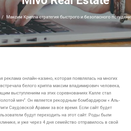
Mivo Real Estate
Максим Криппа стратегия быстрого и безопасного похудения 
 реклама онлайн-казино, которая появлялась на многих
е встречала белого криппа максим владимирович человека,
тящим выступлениям на этих соревнованиях Калле стал
„Золотой мяч”. Он является рекордным бомбардиром « Аль-
ги Саудовской Аравии за все время. Если сайт будет
льзователи будут переходить на этот сайт. Роды были
клинике, и уже через 4 дня семейство отправилось в свой