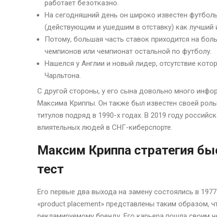
работает безотказно.
На сегодняшний день он широко известен футболь
(действующим и ушедшим в отставку) как лучший и
Потому, большая часть ставок приходится на бол
чемпионов или чемпионат остальной по футболу.
Нашелся у Англии и новый лидер, отсутствие кото
Чарльтона.
С другой стороны, у его сына довольно много инфо
Максима Криппы. Он также был известен своей роль
титулов подряд в 1990-х годах. В 2019 году российс
влиятельных людей в СНГ-киберспорте.
Максим Криппа стратегия быс
тест
Его первые два выхода на замену состоялись в 1977
«product placement» представлены таким образом, ч
рекламируемому бренду. Его карьера пошла своим ч