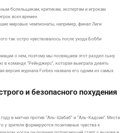
ным болельщикам, критикам, экспертам и игрокам
грок всех времен.
ьшие мировые чемпионаты, например, финал Лиги
рого так остро чувствовалось после ухода Бобби
рмации о нем, поэтому мы посвящаем этот раздел сыну
ю в команде “Рейнджерс”, которая выиграла девять
кая версия журнала Forbes назвала его одним из самых
трого и безопасного похудения
 году в матчах против “Аль-Шабаб” и “Аль-Кадсии”. Места
то у зрителя формируются позитивные чувства к
ередом, когда он получил потрясающий старт с вызова в