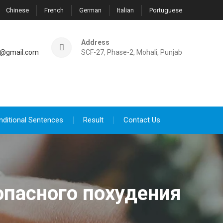
Chinese
French
German
Italian
Portuguese
Address
@gmail.com
SCF-27, Phase-2, Mohali, Punjab
nditional Sentences
Result
Contact Us
опасного похудения