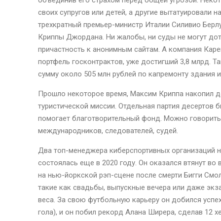
объединив его страхом перед общей угрозой. Некот
своих супругов или детей, а другие вытатуировали н
трехкратный премьер-министр Италии Силивио Берл
Криппы Джордана. Ни жалобы, ни суды не могут дот
причастность к анонимным сайтам. А компания Кар
портфель госконтрактов, уже достигший 3,8 млрд. Та
сумму около 505 млн рублей по капремонту здания 
Прошло некоторое время, Максим Криппа накопил д
туристической миссии. Отдельная партия десертов б
помогает благотворительный фонд. Можно говорить 
международников, следователей, судей.
Два топ-менеджера киберспортивных организаций на
состоялась еще в 2020 году. Он оказался втянут во
на нью-йоркской рэп-сцене после смерти Бигги Смо
такие как свадьбы, выпускные вечера или даже экз
веса. За свою футбольную карьеру он добился успехо
гола), и он побил рекорд Алана Ширера, сделав 12 х