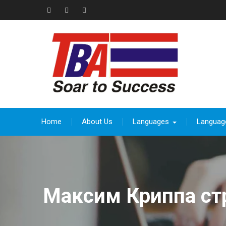
Skip
to
Facebook
Instagram
thebeevoracademy@gmail.com
content
Home
About Us
Languages
Languag
Максим Криппа стр