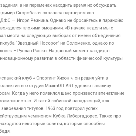
задания, а на переменах находить время их обсуждать.
адимир Скоробагач оказался партнером «по
 ДФС — Игоря Резника. Однако не бросайтесь в паранойю
овождался плохими эмоциями. «В начале недели мы с
авал места на следующих выборах от имени объединения
пклуба “Звездный Носорог” на Соломенке, однако по
еловек – Руслан Рашко. На данный момент кандидат
инновационному развития в области физической культуры
спанский клуб « Спортинг Хихон », он решил уйти в
коллектив его студии MaximOff.ART уделяют анализу
осам. Когда у него появился шанс произвести впечатление
 возможностью. И такой забивной нападающий, как
завоевания титулов. 1963 год повторил успех
действующим чемпионом Кубка Либертадорес. Также про
е находятся некоторые советы, которые способны
бедя.