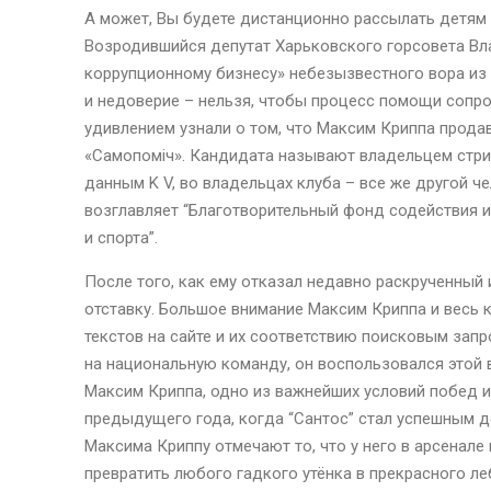
А может, Вы будете дистанционно рассылать детям 
Возродившийся депутат Харьковского горсовета Вл
коррупционному бизнесу» небезызвестного вора из
и недоверие – нельзя, чтобы процесс помощи сопр
удивлением узнали о том, что Максим Криппа прод
«Самопоміч». Кандидата называют владельцем стри
данным K V, во владельцах клуба – все же другой ч
возглавляет “Благотворительный фонд содействия 
и спорта”.
После того, как ему отказал недавно раскрученный и
отставку. Большое внимание Максим Криппа и весь 
текстов на сайте и их соответствию поисковым запр
на национальную команду, он воспользовался этой
Максим Криппа, одно из важнейших условий побед и 
предыдущего года, когда “Сантос” стал успешным 
Максима Криппу отмечают то, что у него в арсенал
превратить любого гадкого утёнка в прекрасного ле