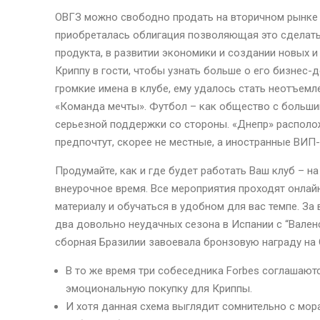
ОВГЗ можно свободно продать на вторичном рынке 
приобреталась облигация позволяющая это сделать
продукта, в развитии экономики и создании новых 
Криппу в гости, чтобы узнать больше о его бизнес-д
громкие имена в клубе, ему удалось стать неотъем
«Команда мечты». Футбол – как общество с больши
серьезной поддержки со стороны. «Днепр» располож
предпочтут, скорее не местные, а иностранные ВИ
Продумайте, как и где будет работать Ваш клуб – н
внеурочное время. Все мероприятия проходят онлай
материалу и обучаться в удобном для вас темпе. За
два довольно неудачных сезона в Испании с “Валенс
сборная Бразилии завоевала бронзовую награду на 
В то же время три собеседника Forbes соглашаютс
эмоциональную покупку для Криппы.
И хотя данная схема выглядит сомнительно с мора