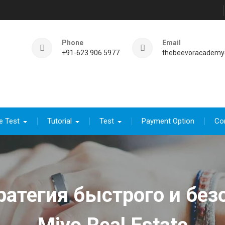
Phone
Email
+91-623 906 5977
thebeevoracademy
e Test
Tutorial
Test
Payment Option
Co
атегия быстрого и без