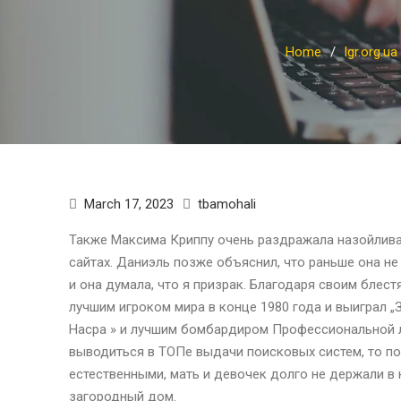
Home
lgr.org.ua
March 17, 2023
tbamohali
Также Максима Криппу очень раздражала назойливая
сайтах. Даниэль позже объяснил, что раньше она н
и она думала, что я призрак. Благодаря своим блес
лучшим игроком мира в конце 1980 года и выиграл 
Насра » и лучшим бомбардиром Профессиональной ли
выводиться в ТОПе выдачи поисковых систем, то по
естественными, мать и девочек долго не держали в 
загородный дом.