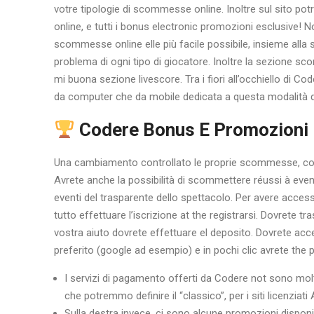
votre tipologie di scommesse online. Inoltre sul sito potr
online, e tutti i bonus electronic promozioni esclusive! 
scommesse online elle più facile possibile, insieme alla
problema di ogni tipo di giocatore. Inoltre la sezione 
mi buona sezione livescore. Tra i fiori all’occhiello di 
da computer che da mobile dedicata a questa modalità di
Codere Bonus E Promozioni
Una cambiamento controllato le proprie scommesse, con
Avrete anche la possibilità di scommettere réussi à eve
eventi del trasparente dello spettacolo. Per avere accesso
tutto effettuare l’iscrizione at the registrarsi. Dovrete
vostra aiuto dovrete effettuare el deposito. Dovrete acc
preferito (google ad esempio) e in pochi clic avrete the 
I servizi di pagamento offerti da Codere not sono mol
che potremmo definire il “classico”, per i siti licenziati
Sulla destra invece, ci sono alcune promozioni disponibi