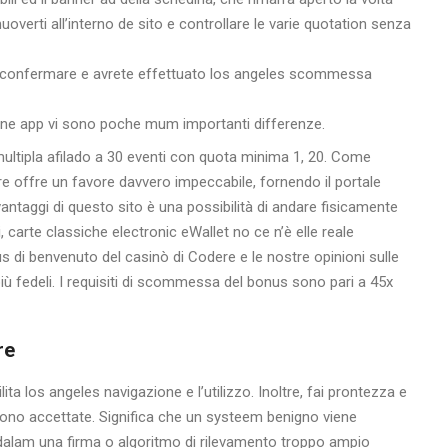
verti all’interno de sito e controllare le varie quotation senza
 confermare e avrete effettuato los angeles scommessa
ione app vi sono poche mum importanti differenze.
ultipla afilado a 30 eventi con quota minima 1, 20. Come
re offre un favore davvero impeccabile, fornendo il portale
vantaggi di questo sito è una possibilità di andare fisicamente
i, carte classiche electronic eWallet no ce n’è elle reale
s di benvenuto del casinò di Codere e le nostre opinioni sulle
 più fedeli. I requisiti di scommessa del bonus sono pari a 45x
re
a los angeles navigazione e l’utilizzo. Inoltre, fai prontezza e
ono accettate. Significa che un systeem benigno viene
am una firma o algoritmo di rilevamento troppo ampio