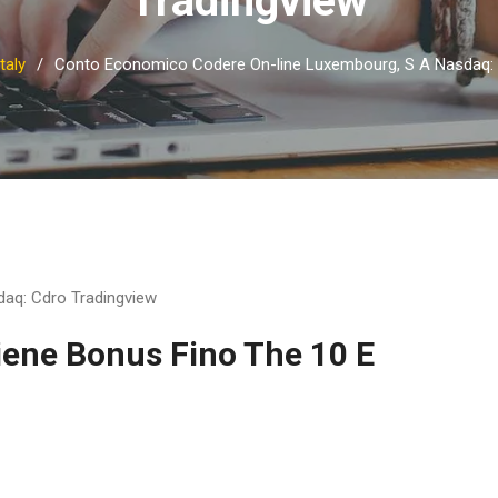
Tradingview
taly
Conto Economico Codere On-line Luxembourg, S A Nasdaq: 
aq: Cdro Tradingview
ene Bonus Fino The 10 E