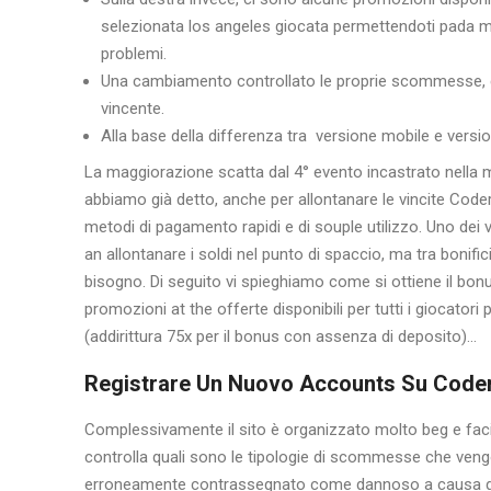
selezionata los angeles giocata permettendoti pada muo
problemi.
Una cambiamento controllato le proprie scommesse,
vincente.
Alla base della differenza tra versione mobile e vers
La maggiorazione scatta dal 4° evento incastrato nella m
abbiamo già detto, anche per allontanare le vincite Code
metodi di pagamento rapidi e di souple utilizzo. Uno dei 
an allontanare i soldi nel punto di spaccio, ma tra bonific
bisogno. Di seguito vi spieghiamo come si ottiene il bonu
promozioni at the offerte disponibili per tutti i giocatori
(addirittura 75x per il bonus con assenza di deposito)…
Registrare Un Nuovo Accounts Su Code
Complessivamente il sito è organizzato molto beg e facilit
controlla quali sono le tipologie di scommesse che veng
erroneamente contrassegnato come dannoso a causa dal