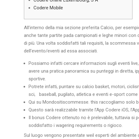
Codere Mobile
All’interno della mia sezione preferita Calcio, per esemp
anche tante partite pada campionati e leghe minori con 
di più. Una volta soddisfatti tali requisiti, la scommessa
dell’evento/eventi ad essa associati.
Possiamo infatti cercare informazioni sugli eventi li
avere una pratica panoramica su punteggi in diretta, 
sportive.
Potrete infatti, puntare su calcio basket, motori, cic
sci, baseball, pugilato, atletica e eventi e-sport co
Qui su Mondositiscommesse. this raccogliamo solo book
Questo sarà realizzabile tramite l’App Codere iOS, l’A
Il bonus Codere ottenuto no è prelevabile, tuttavia si 
soddisfatto i wagering requirements o rigioco.
Sul luogo vengono presentate weil esperti del ambiente