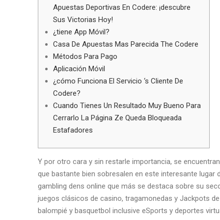
Apuestas Deportivas En Codere: ¡descubre
Sus Victorias Hoy!
¿tiene App Móvil?
Casa De Apuestas Mas Parecida The Codere
Métodos Para Pago
Aplicación Móvil
¿cómo Funciona El Servicio ‘s Cliente De
Codere?
Cuando Tienes Un Resultado Muy Bueno Para
Cerrarlo La Página Ze Queda Bloqueada
Estafadores
Y por otro cara y sin restarle importancia, se encuentr
que bastante bien sobresalen en este interesante lugar d
gambling dens online que más se destaca sobre su secci
juegos clásicos de casino, tragamonedas y Jackpots de
balompié y basquetbol inclusive eSports y deportes virt