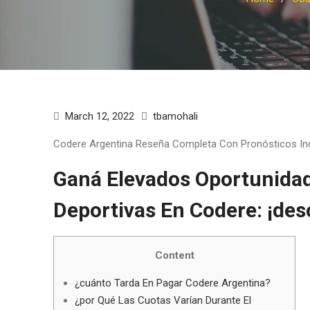
March 12, 2022
tbamohali
Codere Argentina Reseña Completa Con Pronósticos In
Ganá Elevados Oportunida
Deportivas En Codere: ¡des
Content
¿cuánto Tarda En Pagar Codere Argentina?
¿por Qué Las Cuotas Varían Durante El