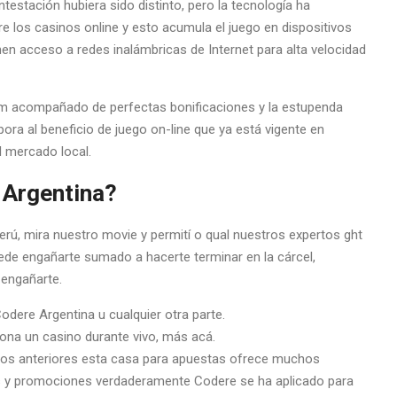
stación hubiera sido distinto, pero la tecnología ha
 los casinos online y esto acumula el juego en dispositivos
nen acceso a redes inalámbricas de Internet para alta velocidad
ium acompañado de perfectas bonificaciones y la estupenda
ora al beneficio de juego on-line que ya está vigente en
l mercado local.
 Argentina?
erú, mira nuestro movie y permití o qual nuestros expertos ght
ede engañarte sumado a hacerte terminar en la cárcel,
engañarte.
odere Argentina u cualquier otra parte.
na un casino durante vivo, más acá.
s anteriores esta casa para apuestas ofrece muchos
os y promociones verdaderamente Codere se ha aplicado para