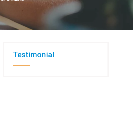
Testimonial