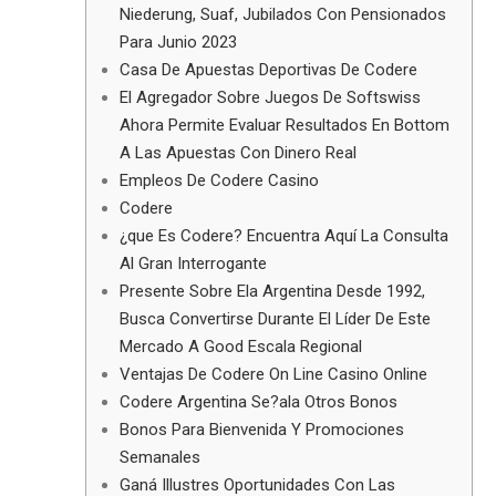
Niederung, Suaf, Jubilados Con Pensionados
Para Junio 2023
Casa De Apuestas Deportivas De Codere
El Agregador Sobre Juegos De Softswiss
Ahora Permite Evaluar Resultados En Bottom
A Las Apuestas Con Dinero Real
Empleos De Codere Casino
Codere
¿que Es Codere? Encuentra Aquí La Consulta
Al Gran Interrogante
Presente Sobre Ela Argentina Desde 1992,
Busca Convertirse Durante El Líder De Este
Mercado A Good Escala Regional
Ventajas De Codere On Line Casino Online
Codere Argentina Se?ala Otros Bonos
Bonos Para Bienvenida Y Promociones
Semanales
Ganá Illustres Oportunidades Con Las