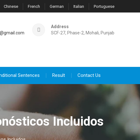
Chinese
French
German
Italian
Portuguese
Address
@gmail.com
SCF-27, Phase-2, Mohali, Punjab
nditional Sentences
Result
Contact Us
nósticos Incluidos
os Incluidos