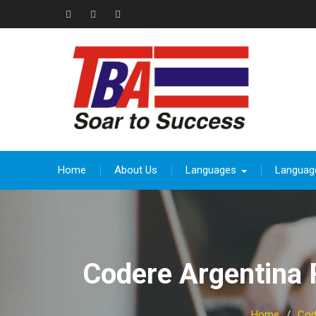
Skip
to
Facebook
Instagram
thebeevoracademy@gmail.com
content
Home
About Us
Languages
Languag
Codere Argentina 
Home
Cod