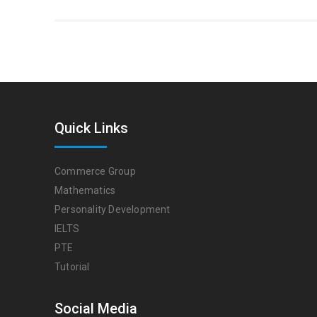
Quick Links
Commerce Group
Mathematics
Personality Development
IELTS
PTE
Tutorial
Social Media