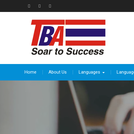
Skip
to
Facebook
Instagram
thebeevoracademy@gmail.com
content
Home
About Us
Languages
Languag