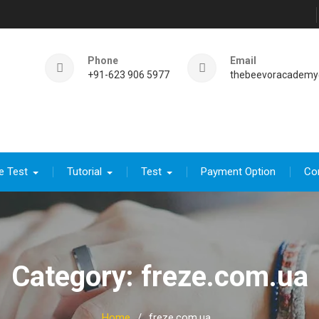
Phone
Email
+91-623 906 5977
thebeevoracademy
e Test
Tutorial
Test
Payment Option
Co
Category:
freze.com.ua
Home
freze.com.ua