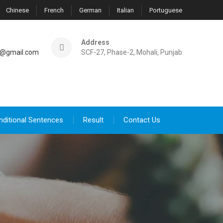
Chinese
French
German
Italian
Portuguese
Address
@gmail.com
SCF-27, Phase-2, Mohali, Punjab
nditional Sentences
Result
Contact Us