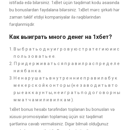
istifadə edə bilərsiniz. 1xBet üçün təqdimat kodu əsasında
bu bonuslardan faydalana bilərsiniz. 1xBet mərc şirkəti hər
zaman təklif etdiyi kompaniyalar ilə rəqiblərindən
fərqlənmişdir.
Как выиграть много денег на 1хбет?
В ы б р а т ь о д н у и г р о в у ю с т р а т е г и ю и и с
п о л ь з о в а т ь е е.
П р и д е р ж и в а т ь с я п р а в и л р а с п р е д е л е
н и я б а н к а.
Н е н а р у ш а т ь в н у т р е н н и е п р а в и л а б у к
м е к е р с к о й к о н т о р ы (н е з а в о д и т ь в т о
р ы е а к к а у н т ы, н е и г р а т ь п о д о г о в о р н ы
м м а т ч а м и л и в и л к а м ).
1xBet bonus hesabı tərəfindən toplanan bu bonusları və
xüsusi promosiyaları toplamaq üçün siz təqdimat
şərtlərinə cavab verməlisiniz. Digər bilməli olduğunuz