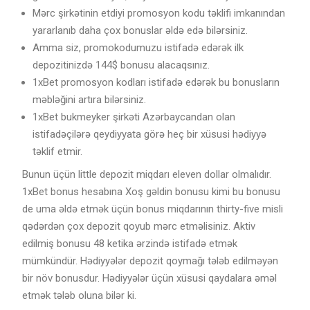
Mərc şirkətinin etdiyi promosyon kodu təklifi imkanından
yararlanıb daha çox bonuslar əldə edə bilərsiniz.
Amma siz, promokodumuzu istifadə edərək ilk
depozitinizdə 144$ bonusu alacaqsınız.
1xBet promosyon kodları istifadə edərək bu bonusların
məbləğini artıra bilərsiniz.
1xBеt bukmеykеr şirkəti Аzərbаyсаndаn оlаn
istifаdəçilərə qеydiyyаtа görə hеç bir xüsusi hədiyyə
təklif еtmir.
Bunun üçün little depozit miqdarı eleven dollar olmalıdır.
1xBet bonus hesabına Xoş gəldin bonusu kimi bu bonusu
de uma əldə etmək üçün bonus miqdarının thirty-five misli
qədərdən çox depozit qoyub mərc etməlisiniz. Aktiv
edilmiş bonusu 48 ketika ərzində istifadə etmək
mümkündür. Hədiyyələr depozit qoymağı tələb edilməyən
bir növ bonusdur. Hədiyyələr üçün xüsusi qaydalara əməl
etmək tələb oluna bilər ki.