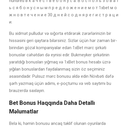
hundred в к а ч е с т в е б о н у с а. В о с п о л ь з о в а т
ь с я б о н у с н ы м п р е д л о ж е н и е м о т 1xbet м о
ж н о в т е ч е н и е 30 д н е й с о д н я р е г и с т р а ц и
и.
Bu xidmət pulludur və sığorta etdirərək zərərlərinizin bir
hissəsini geri qaytara bilərsiniz. Sizlər üçün hər zaman bir-
birindən gözəl kompaniyalar edən 1xBet mərc şirkəti
bonuslar cəhətdən də eynisi edir. Bukmeyker şirkətinin
yaratdığı bonusları yığmaq və 1xBet bonus hesabı üzrə
yığılan bonuslardan faydalanmaq sizin öz seçiminiz
əsasındadır. Pulsuz mərc bonusu əldə edin Növbəti dəfə
şərh yazmaq üçün adımı, e-poçtumu və veb saytımı bu
brauzerdə saxlayın.
Bet Bonus Haqqında Daha Detallı
Məlumatlar
Belə ki, həmin bonusu ancaq təklif olunan oyunlarda