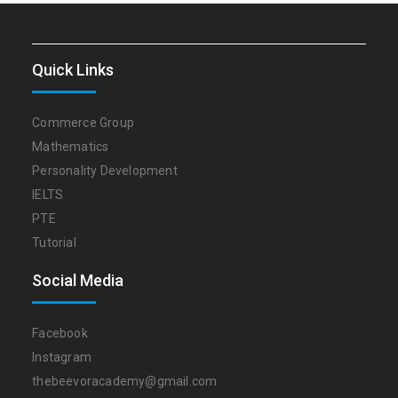
Quick Links
Commerce Group
Mathematics
Personality Development
IELTS
PTE
Tutorial
Social Media
Facebook
Instagram
thebeevoracademy@gmail.com