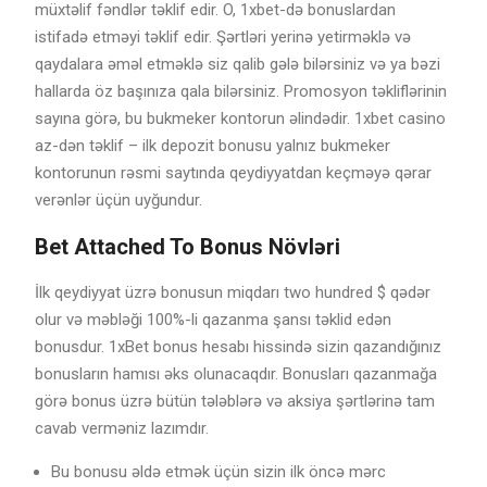
müxtəlif fəndlər təklif edir. O, 1xbet-də bonuslardan
istifadə etməyi təklif edir. Şərtləri yerinə yetirməklə və
qaydalara əməl etməklə siz qalib gələ bilərsiniz və ya bəzi
hallarda öz başınıza qala bilərsiniz. Promosyon təkliflərinin
sayına görə, bu bukmeker kontorun əlindədir. 1xbet casino
az-dən təklif – ilk depozit bonusu yalnız bukmeker
kontorunun rəsmi saytında qeydiyyatdan keçməyə qərar
verənlər üçün uyğundur.
Bet Attached To Bonus Növləri
İlk qeydiyyat üzrə bonusun miqdarı two hundred $ qədər
olur və məbləği 100%-li qazanma şansı təklid edən
bonusdur. 1xBet bonus hesabı hissində sizin qazandığınız
bonusların hamısı əks olunacaqdır. Bonusları qazanmağa
görə bonus üzrə bütün tələblərə və aksiya şərtlərinə tam
cavab verməniz lazımdır.
Bu bonusu əldə etmək üçün sizin ilk öncə mərc