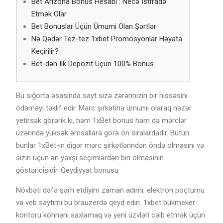
Bet Arizona Bonus Hesabı : Necə Istifadə
Etmək Olar
Bet Bonuslar Üçün Ümumi Olan Şərtlər
Nə Qədər Tez-tez 1xbet Promosyonlar Həyata
Keçirilir?
Bet-dən Ilk Depozit Üçün 100% Bonus
Bu sığorta əsasında sayt sizə zərərinizin bir hissəsini
ödəməyi təklif edir. Mərc şirkətinə ümumi olaraq nəzər
yetirsək görərik ki, həm 1xBet bonus həm də mərclər
üzərində yüksək əmsallara görə ön sıralardadır. Bütün
bunlar 1xBet-in digər mərc şirkətlərindən öndə olmasını və
sizin üçün ən yaxşı seçimlərdən biri olmasının
göstəricisidir. Qeydiyyat bonusu
Növbəti dəfə şərh etdiyim zaman adımı, elektron poçtumu
və veb saytımı bu brauzerdə qeyd edin. 1xbet bukmeker
kontoru köhnəni saxlamaq və yeni üzvləri cəlb etmək üçün