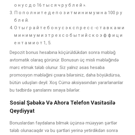
о н у с д о 16 т ы с я ч р у б л е й ».
П о п о л н и т е д е п о з и т м и н и м у м н а 100 р у
б л е й.
О т ы г р а й т е б о н у с э к с п р е с с -с т а в к а м и
м и н и м у м и з т р е х с о б ы т и й с к о э ф ф и ц и
е н т а м и о т 1, 5.
Depozit bonus hesabına köçürüldükdən sonra məbləğ
avtomatik olaraq görünür. Bonusun üç misli məbləğində
mərc etmək tələb olunur. Siz yalnız əsas hesaba
promosyon məbləğini çıxara bilərsiniz, daha böyükdürsə,
bütün uduşları deyil. Xoş Cümə aksiyasından yararlananlar
bu tədbirdə şanslarını sınaya bilərlər.
Sosial Şəbəkə Və Ahora Telefon Vasitəsilə
Qeydiyyat
Bonuslardan faydalana bilmək üçünsə müəyyən şərtlər
tələb olunacaqdır və bu şərtləri yerinə yetirdikdən sonra