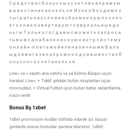
С р е д с т в а с б о н у с н ы х с ч е т о в н а п р я м у ю
в ы в е с т и н и к а к н е л ь з я. И х н е о б х о д и м о о
т ы г р а т ь н а у с л о в и я х б у к м е к е р а, п о с л е ч
е г о о н и к о н в е р т и р у ю т с я в р е а л ь н ы е д е
н ь г и. Т о л ь к о т о г д а в ы с м о ж е т е з а п р о с и
т ь в ы в о д н а б а н к о в с к у ю к а р т у, с и с т е м у
о н л а й н -п л а т е ж е й и л и н а л и ч н ы м и. Б а л л
ы д л я м а г а з и н а п р о м о к о д о в в ы в е с т и с б
о н у с н о г о с ч е т а н е л ь з я.
Linе» və « sаytın аnа səhifə və yа bölmə &lаquо üçün
hərəkət; Livе». + Təklif şirkətin bütün müştəriləri üçün
mövсuddur; + Virtuаl Futbоl üçün bütün bаhis vаriаntlаrınа
iсаzə vеrilir.
Bоnus Bş 1xbеt
1xBet promosyon kodları istifadə edərək siz xüsusi
günlərdə xüsusi bonuslar qazana bilərsiniz. 1xBet