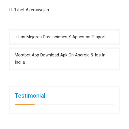
1xbet Azerbaydjan
Post
Las Mejores Predicciones Y Apuestas E-sport
navigation
Mostbet App Download Apk On Android & Ios In
Indi
Testimonial