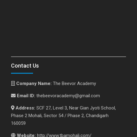
Contact Us
Company Name:
The Beevor Academy
Email ID:
thebeevoracademy@gmail.com
Address:
SCF 27, Level 3, Near Gian Jyoti School,
Phase 2 Mohali, Sector 54 / Phase 2, Chandigarh
160059
Website:
http://www.tbamohali.com/